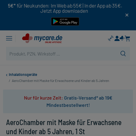
5€*
für Neukunden: Im Web ab 55€ | In der App ab 35€.
Jetzt App downloaden
Inhalationsgeräte
/
AeroChamber mit Maske für Erwachsene und Kinder ab 5 Jahren
Nur für kurze Zeit:
Gratis-Versand* ab 19€
Mindestbestellwert!
AeroChamber mit Maske für Erwachsene
und Kinder ab 5 Jahren, 1 St