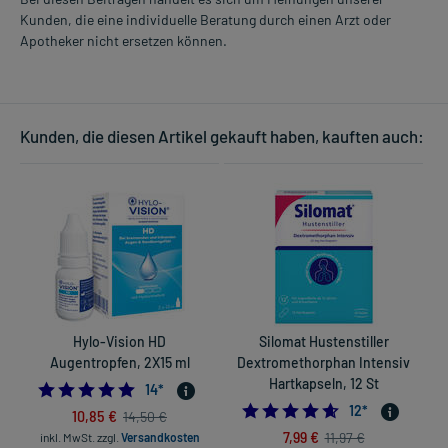
Kunden, die eine individuelle Beratung durch einen Arzt oder
Apotheker nicht ersetzen können.
Kunden, die diesen Artikel gekauft haben, kauften auch:
Hylo-Vision HD
Silomat Hustenstiller
Augentropfen, 2X15 ml
Dextromethorphan Intensiv
Hartkapseln, 12 St
5.0
14
*
4.5833333333333
12
*
10,85 €
14,50 €
7,99 €
11,97 €
inkl. MwSt.
zzgl.
Versandkosten