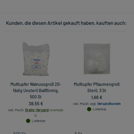
Kunden, die diesen Artikel gekauft haben, kauften auch:
Mulltupfer Walnussgroß 20-
Mulltupfer Pflaumengroß
M
fädig Unsteril Ballförmig,
Steril, 3 St
500 St
1,66 €
38,55 €
inkl. MwSt.
zzgl.
Versandkosten
in
Lieferbar
inkl. MwSt.
Gratis-Versand
innerhalb
D.
Lieferbar