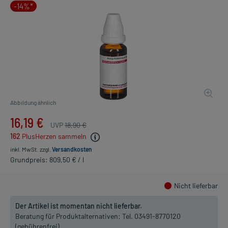
-14%*
Abbildung ähnlich
16,19 €
UVP
18,90 €
162
PlusHerzen sammeln
inkl. MwSt.
zzgl.
Versandkosten
Grundpreis: 809,50 € / l
Nicht lieferbar
Der Artikel ist momentan nicht lieferbar.
Beratung für Produktalternativen:
Tel. 03491-8770120
(gebührenfrei)