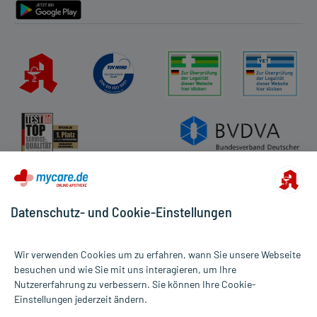
Datenschutz- und Cookie-Einstellungen
Wir verwenden Cookies um zu erfahren, wann Sie unsere Webseite
besuchen und wie Sie mit uns interagieren, um Ihre
Nutzererfahrung zu verbessern. Sie können Ihre Cookie-
Alle Preise gelten inkl. MwSt., ggf. zzgl. Versandkosten
Einstellungen jederzeit ändern.
Informationen auf dieser Website werden ausschließlich für
informative Zwecke zur Verfügung gestellt. Sie ersetzen keinesfalls