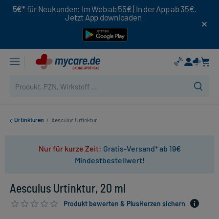
5€*
für Neukunden: Im Web ab 55€ | In der App ab 35€.
Jetzt App downloaden
Urtinkturen
/
Aesculus Urtinktur
Nur für kurze Zeit:
Gratis-Versand* ab 19€
Mindestbestellwert!
Aesculus Urtinktur, 20 ml
Produkt bewerten & PlusHerzen sichern