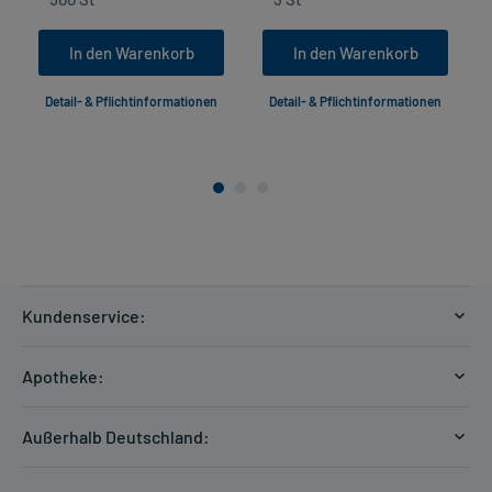
In den Warenkorb
In den Warenkorb
Detail- & Pflichtinformationen
Detail- & Pflichtinformationen
Kundenservice:
Versandkosten
Apotheke:
Zahlungsarten
Ratgeber
Kontakt
Außerhalb Deutschland:
E-Rezept
FAQ
Versandkosten Schweiz
Papierrezept einlösen
Hilfe