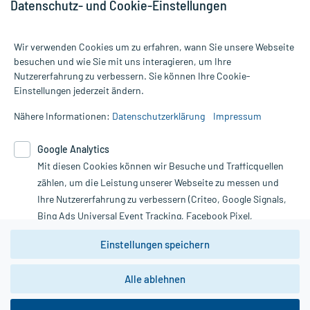
Datenschutz- und Cookie-Einstellungen
Wir verwenden Cookies um zu erfahren, wann Sie unsere Webseite
besuchen und wie Sie mit uns interagieren, um Ihre
Nutzererfahrung zu verbessern. Sie können Ihre Cookie-
Alle Preise gelten inkl. MwSt., ggf. zzgl. Versandkosten
Einstellungen jederzeit ändern.
Informationen auf dieser Website werden ausschließlich für
informative Zwecke zur Verfügung gestellt. Sie ersetzen keinesfalls
Nähere Informationen:
Datenschutzerklärung
Impressum
die Untersuchung und Behandlung durch einen Arzt. Bitte
beachten Sie, dass hierdurch weder Diagnosen gestellt noch
Google Analytics
Therapien eingeleitet werden können. | Diese Webseite benutzt
Mit diesen Cookies können wir Besuche und Trafficquellen
Google Analytics. Lesen Sie bitte dazu die wichtigen Hinweise in
unserer Datenschutzerklärung. Für den Widerruf einer Bestellung
zählen, um die Leistung unserer Webseite zu messen und
nutzen Sie das Formular:
Ihre Nutzererfahrung zu verbessern (Criteo, Google Signals,
Bing Ads Universal Event Tracking, Facebook Pixel,
Vertrag widerrufen
Youtube-Social Plugin).
Einstellungen speichern
Wir weisen darauf hin, dass die
Datenschutzbestimmungen von
Google Analytics
nicht
Alle ablehnen
*Hinweise zu unseren Aktionen und Bewertungen
zwingend den Europäischen Anforderungen gem. EU-
DSGVO genügen und ein Datentransfer in Drittstaaten bzw.
die USA nicht ausgeschlossen werden kann. Wie die