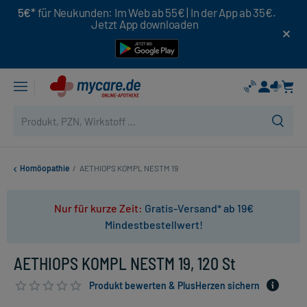
5€*
für Neukunden: Im Web ab 55€ | In der App ab 35€.
Jetzt App downloaden
Homöopathie
/
AETHIOPS KOMPL NESTM 19
Nur für kurze Zeit:
Gratis-Versand* ab 19€
Mindestbestellwert!
AETHIOPS KOMPL NESTM 19, 120 St
Produkt bewerten & PlusHerzen sichern