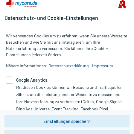
Datenschutz- und Cookie-Einstellungen
Wir verwenden Cookies um zu erfahren, wann Sie unsere Webseite
besuchen und wie Sie mit uns interagieren, um Ihre
Nutzererfahrung zu verbessern. Sie können Ihre Cookie-
Alle Preise gelten inkl. MwSt., ggf. zzgl. Versandkosten
Einstellungen jederzeit ändern.
Informationen auf dieser Website werden ausschließlich für
informative Zwecke zur Verfügung gestellt. Sie ersetzen keinesfalls
Nähere Informationen:
Datenschutzerklärung
Impressum
die Untersuchung und Behandlung durch einen Arzt. Bitte
beachten Sie, dass hierdurch weder Diagnosen gestellt noch
Google Analytics
Therapien eingeleitet werden können. | Diese Webseite benutzt
Mit diesen Cookies können wir Besuche und Trafficquellen
Google Analytics. Lesen Sie bitte dazu die wichtigen Hinweise in
unserer Datenschutzerklärung. Für den Widerruf einer Bestellung
zählen, um die Leistung unserer Webseite zu messen und
nutzen Sie das Formular:
Ihre Nutzererfahrung zu verbessern (Criteo, Google Signals,
Bing Ads Universal Event Tracking, Facebook Pixel,
Vertrag widerrufen
Youtube-Social Plugin).
Einstellungen speichern
Wir weisen darauf hin, dass die
Datenschutzbestimmungen von
Google Analytics
nicht