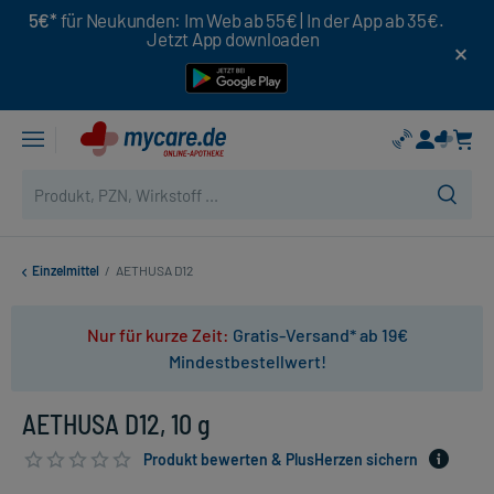
5€*
für Neukunden: Im Web ab 55€ | In der App ab 35€.
Jetzt App downloaden
Einzelmittel
/
AETHUSA D12
Nur für kurze Zeit:
Gratis-Versand* ab 19€
Mindestbestellwert!
AETHUSA D12, 10 g
Produkt bewerten & PlusHerzen sichern