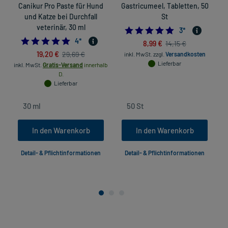
Canikur Pro Paste für Hund
Gastricumeel, Tabletten, 50
I
und Katze bei Durchfall
St
veterinär, 30 ml
5.0
3
*
5.0
4
*
8,99 €
14,15 €
19,20 €
29,69 €
inkl. MwSt.
zzgl.
Versandkosten
Lieferbar
inkl. MwSt.
Gratis-Versand
innerhalb
D.
Lieferbar
In den Warenkorb
In den Warenkorb
Detail- & Pflichtinformationen
Detail- & Pflichtinformationen