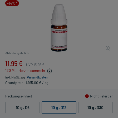
-14%*
Abbildung ähnlich
11,95 €
UVP
13,95 €
120
PlusHerzen sammeln
inkl. MwSt.
zzgl.
Versandkosten
Grundpreis: 1.195,00 € / kg
Packungseinheit
Nicht lieferbar
10 g
, D6
10 g
, D12
10 g
, D30