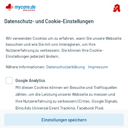
Datenschutz- und Cookie-Einstellungen
Wir verwenden Cookies um zu erfahren, wann Sie unsere Webseite
besuchen und wie Sie mit uns interagieren, um Ihre
Nutzererfahrung zu verbessern. Sie können Ihre Cookie-
Alle Preise gelten inkl. MwSt., ggf. zzgl. Versandkosten
Einstellungen jederzeit ändern.
Informationen auf dieser Website werden ausschließlich für
informative Zwecke zur Verfügung gestellt. Sie ersetzen keinesfalls
Nähere Informationen:
Datenschutzerklärung
Impressum
die Untersuchung und Behandlung durch einen Arzt. Bitte
beachten Sie, dass hierdurch weder Diagnosen gestellt noch
Google Analytics
Therapien eingeleitet werden können. | Diese Webseite benutzt
Mit diesen Cookies können wir Besuche und Trafficquellen
Google Analytics. Lesen Sie bitte dazu die wichtigen Hinweise in
unserer Datenschutzerklärung. Für den Widerruf einer Bestellung
zählen, um die Leistung unserer Webseite zu messen und
nutzen Sie das Formular:
Ihre Nutzererfahrung zu verbessern (Criteo, Google Signals,
Bing Ads Universal Event Tracking, Facebook Pixel,
Vertrag widerrufen
Youtube-Social Plugin).
Einstellungen speichern
Wir weisen darauf hin, dass die