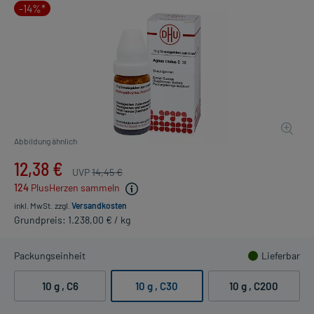
-14%*
Abbildung ähnlich
12,38 €
UVP
14,45 €
124
PlusHerzen sammeln
inkl. MwSt.
zzgl.
Versandkosten
Grundpreis: 1.238,00 € / kg
Packungseinheit
Lieferbar
10 g
, C6
10 g
, C30
10 g
, C200