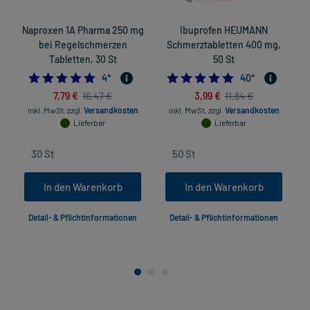
Naproxen 1A Pharma 250 mg
Ibuprofen HEUMANN
bei Regelschmerzen
Schmerztabletten 400 mg,
Tabletten, 30 St
50 St
5.0
4.925
4
*
40
*
7,79 €
3,99 €
16,47 €
11,84 €
inkl. MwSt.
zzgl.
Versandkosten
inkl. MwSt.
zzgl.
Versandkosten
Lieferbar
Lieferbar
In den Warenkorb
In den Warenkorb
Detail- & Pflichtinformationen
Detail- & Pflichtinformationen