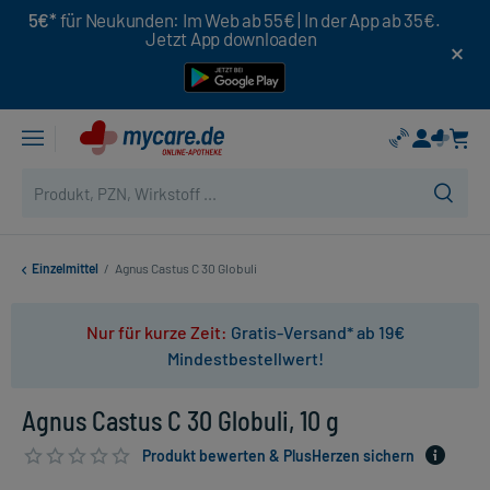
5€*
für Neukunden: Im Web ab 55€ | In der App ab 35€.
Jetzt App downloaden
Einzelmittel
/
Agnus Castus C 30 Globuli
Nur für kurze Zeit:
Gratis-Versand* ab 19€
Mindestbestellwert!
Agnus Castus C 30 Globuli, 10 g
Produkt bewerten & PlusHerzen sichern