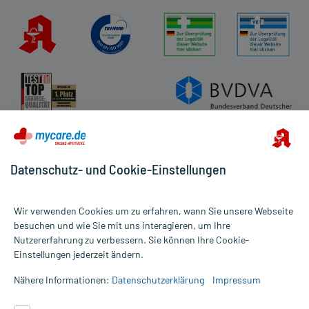
Datenschutz- und Cookie-Einstellungen
Wir verwenden Cookies um zu erfahren, wann Sie unsere Webseite
besuchen und wie Sie mit uns interagieren, um Ihre
Nutzererfahrung zu verbessern. Sie können Ihre Cookie-
Alle Preise gelten inkl. MwSt., ggf. zzgl. Versandkosten
Einstellungen jederzeit ändern.
Informationen auf dieser Website werden ausschließlich für
informative Zwecke zur Verfügung gestellt. Sie ersetzen keinesfalls
Nähere Informationen:
Datenschutzerklärung
Impressum
die Untersuchung und Behandlung durch einen Arzt. Bitte
beachten Sie, dass hierdurch weder Diagnosen gestellt noch