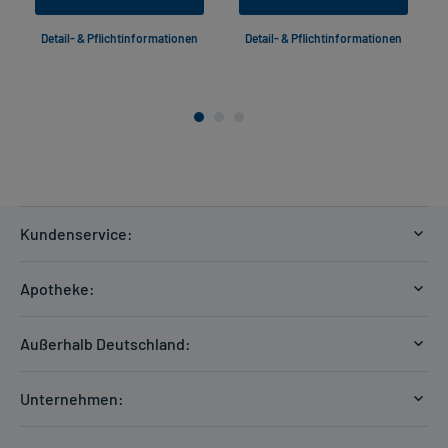
Detail- & Pflichtinformationen
Detail- & Pflichtinformationen
Kundenservice:
Versandkosten
Apotheke:
Zahlungsarten
Ratgeber
Kontakt
Außerhalb Deutschland:
E-Rezept
FAQ
Versandkosten Schweiz
Papierrezept einlösen
Hilfe
Unternehmen:
Formular anfordern
mycarePlus
Experten-Team