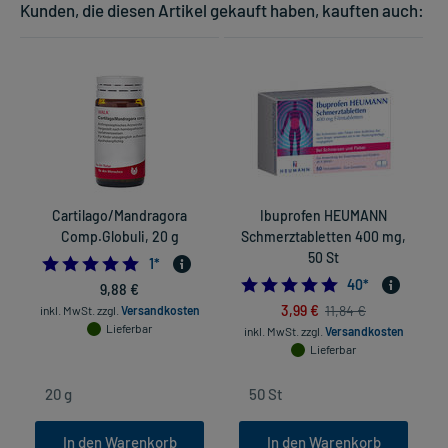
Kunden, die diesen Artikel gekauft haben, kauften auch:
Cartilago/Mandragora
Ibuprofen HEUMANN
Comp.Globuli, 20 g
Schmerztabletten 400 mg,
W
50 St
5.0
1
*
4.925
40
*
9,88 €
3,99 €
11,84 €
inkl. MwSt.
zzgl.
Versandkosten
Lieferbar
inkl. MwSt.
zzgl.
Versandkosten
Lieferbar
In den Warenkorb
In den Warenkorb