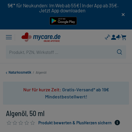
5€*
für Neukunden: Im Web ab 55€ | In der App ab 35€.
Jetzt App downloaden
Naturkosmetik
/
Algenöl
Nur für kurze Zeit:
Gratis-Versand* ab 19€
Mindestbestellwert!
Algenöl, 50 ml
Produkt bewerten & PlusHerzen sichern