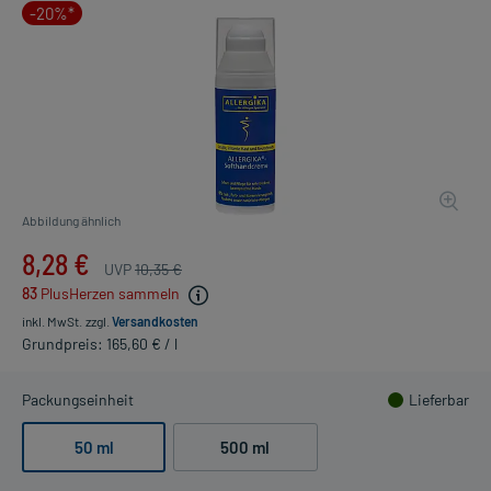
-20%*
Abbildung ähnlich
8,28 €
UVP
10,35 €
83
PlusHerzen sammeln
inkl. MwSt.
zzgl.
Versandkosten
Grundpreis: 165,60 € / l
Packungseinheit
Lieferbar
50 ml
500 ml