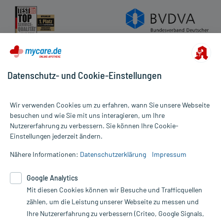
Datenschutz- und Cookie-Einstellungen
Wir verwenden Cookies um zu erfahren, wann Sie unsere Webseite
besuchen und wie Sie mit uns interagieren, um Ihre
Nutzererfahrung zu verbessern. Sie können Ihre Cookie-
Alle Preise gelten inkl. MwSt., ggf. zzgl. Versandkosten
Einstellungen jederzeit ändern.
Informationen auf dieser Website werden ausschließlich für
informative Zwecke zur Verfügung gestellt. Sie ersetzen keinesfalls
Nähere Informationen:
Datenschutzerklärung
Impressum
die Untersuchung und Behandlung durch einen Arzt. Bitte
beachten Sie, dass hierdurch weder Diagnosen gestellt noch
Google Analytics
Therapien eingeleitet werden können. | Diese Webseite benutzt
Mit diesen Cookies können wir Besuche und Trafficquellen
Google Analytics. Lesen Sie bitte dazu die wichtigen Hinweise in
unserer Datenschutzerklärung. Für den Widerruf einer Bestellung
zählen, um die Leistung unserer Webseite zu messen und
nutzen Sie das Formular:
Ihre Nutzererfahrung zu verbessern (Criteo, Google Signals,