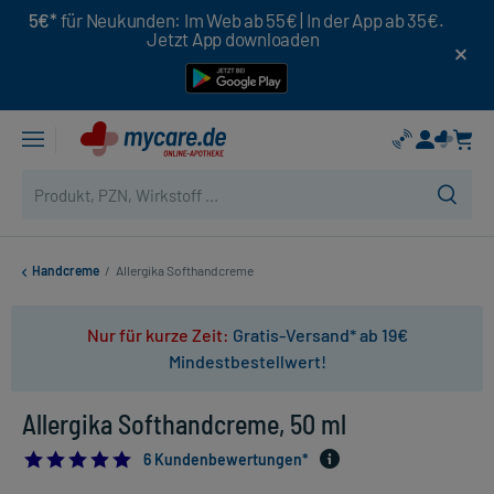
5€*
für Neukunden: Im Web ab 55€ | In der App ab 35€.
Jetzt App downloaden
Handcreme
/
Allergika Softhandcreme
Nur für kurze Zeit:
Gratis-Versand* ab 19€
Mindestbestellwert!
Allergika Softhandcreme, 50 ml
5.0
6 Kundenbewertungen*