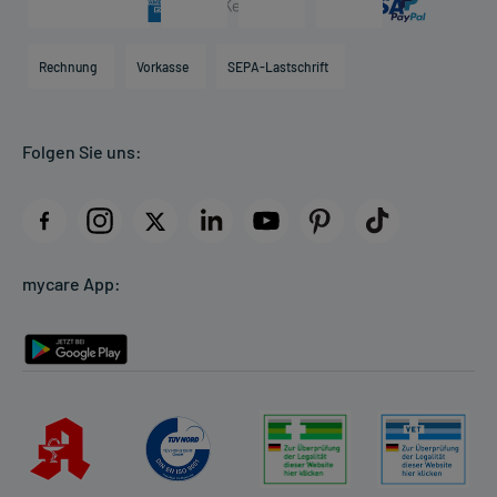
Karriere
Hilfsmittelbox
Engagement
Direktabrechnung PKV
Rechnung
Vorkasse
SEPA-Lastschrift
Partner
Apotheke vor Ort
Kundenbewertungen
Folgen Sie uns:
AGB
Impressum
Datenschutz
Cookie-Einstellungen
mycare App:
Rückgabe/Widerruf
Barrierefreiheitserklärung