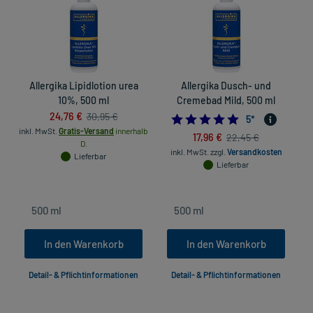
Allergika Lipidlotion urea
Allergika Dusch- und
10%, 500 ml
Cremebad Mild, 500 ml
24,76 €
30,95 €
5.0
5
*
inkl. MwSt.
Gratis-Versand
innerhalb
17,96 €
22,45 €
D.
inkl. MwSt.
zzgl.
Versandkosten
Lieferbar
Lieferbar
In den Warenkorb
In den Warenkorb
Detail- & Pflichtinformationen
Detail- & Pflichtinformationen