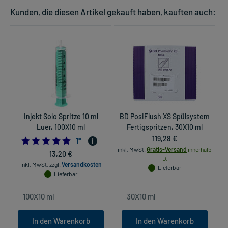
Kunden, die diesen Artikel gekauft haben, kauften auch:
Injekt Solo Spritze 10 ml
BD PosiFlush XS Spülsystem
Luer, 100X10 ml
Fertigspritzen, 30X10 ml
119,28 €
5.0
1
*
inkl. MwSt.
Gratis-Versand
innerhalb
13,20 €
D.
inkl. MwSt.
zzgl.
Versandkosten
Lieferbar
Lieferbar
In den Warenkorb
In den Warenkorb