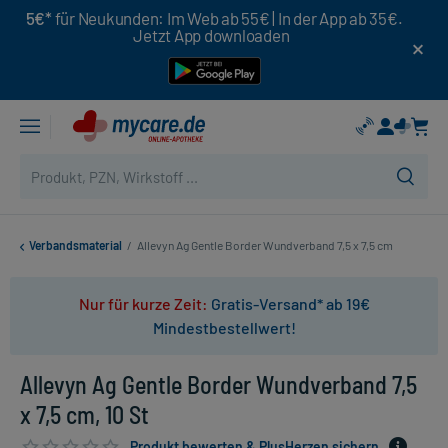
5€*
für Neukunden: Im Web ab 55€ | In der App ab 35€.
Jetzt App downloaden
Verbandsmaterial
/
Allevyn Ag Gentle Border Wundverband 7,5 x 7,5 cm
Nur für kurze Zeit:
Gratis-Versand* ab 19€
Mindestbestellwert!
Allevyn Ag Gentle Border Wundverband 7,5
x 7,5 cm, 10 St
Produkt bewerten & PlusHerzen sichern