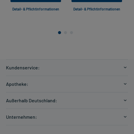
Detail- & Pflichtinformationen
Detail- & Pflichtinformationen
Kundenservice:
Versandkosten
Apotheke:
Zahlungsarten
Ratgeber
Kontakt
Außerhalb Deutschland:
E-Rezept
FAQ
Versandkosten Schweiz
Papierrezept einlösen
Hilfe
Unternehmen:
Formular anfordern
mycarePlus
Experten-Team
Arzneimittel-Check
Direktbestellung