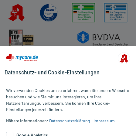
Datenschutz- und Cookie-Einstellungen
Wir verwenden Cookies um zu erfahren, wann Sie unsere Webseite
besuchen und wie Sie mit uns interagieren, um Ihre
Nutzererfahrung zu verbessern. Sie können Ihre Cookie-
Alle Preise gelten inkl. MwSt., ggf. zzgl. Versandkosten
Einstellungen jederzeit ändern.
Informationen auf dieser Website werden ausschließlich für
informative Zwecke zur Verfügung gestellt. Sie ersetzen keinesfalls
Nähere Informationen:
Datenschutzerklärung
Impressum
die Untersuchung und Behandlung durch einen Arzt. Bitte
beachten Sie, dass hierdurch weder Diagnosen gestellt noch
Google Analytics