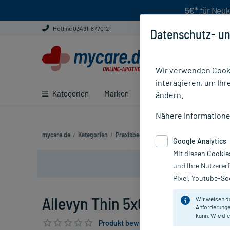
5€*
für Neuk
Hotline 03491-877012
Datenschutz- un
Wir verwenden Cooki
interagieren, um Ihr
Kategorien
Marken
Ratgeber
E-Rezept ei
ändern.
Nähere Information
mycare.de
/
Kategorien
/
Praxisbedarf
/
Verbandsmaterial
/
Wund
Google Analytics
Mit diesen Cookie
und Ihre Nutzerer
Pixel, Youtube-Soc
Allevyn Thin 5x6 cm Wundaufl
Wir weisen d
Anforderunge
kann. Wie die
Produkt bewerten & PlusHerzen sichern