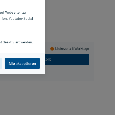
 St
3126902
 auf Webseiten zu
mith & Nephew GmbH
irion, Youtube-Social
 sammeln
t deaktiviert werden.
Lieferzeit
: 5 Werktage
In den Warenkorb
Alle akzeptieren