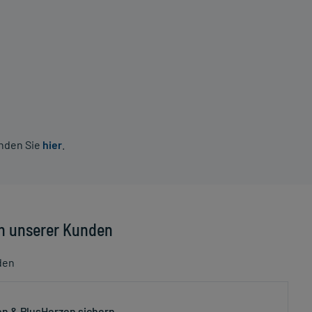
inden Sie
hier
.
n unserer Kunden
den
n & PlusHerzen sichern