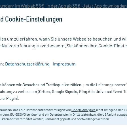
unden: Im Web ab 55€ | In der App ab 35€. Jetzt App downloade
d Cookie-Einstellungen
es um zu erfahren, wann Sie unsere Webseite besuchen und wie
e Nutzererfahrung zu verbessern. Sie können Ihre Cookie-Einste
nlösen
Rezeptur
Aktion %
en:
Datenschutzerklärung
Impressum
versorgung
/
Wundauflage
/
Allevyn Thin 5x6 cm Wundauflage
s können wir Besuche und Trafficquellen zählen, um die Leistung unsere
Nur für kurze Zeit:
Gratis-Versand* ab 19€ Mindestbestellwert!
fahrung zu verbessern (Criteo, Google Signals, Bing Ads Universal Event 
ial Plugin).
age, 10 St
arauf hin, dass die Datenschutzbestimmungen von
Google Analytics
nicht zwingend den E
Sanft haftender flexibler Schaumv
n gem. EU-DSGVO genügen und ein Datentransfer in Drittstaaten bzw. die USA nicht ausg
 Daten dort verarbeitet werden, kann nicht geprüft und nachvollzogen werden.
Darreichung:
V