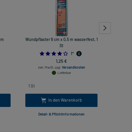
em
Wundpflaster 6 cm x 0,5 m wasserfest, 1
DracoPlas
St
4.0
1
*
1,25 €
inkl. MwSt.
zzgl.
Versandkosten
inkl
Lieferbar
In den Warenkorb
Detail- & Pflichtinformationen
Deta