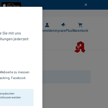
n
E-Rezept App
Anmelden
mycarePlus
Warenkorb
 Sie mit uns
llungen jederzeit
r Webseite zu messen
Tracking, Facebook
uropäischen
erband.
eschlossen werden
erband