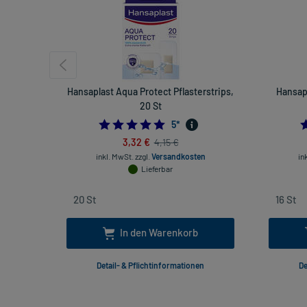
Hansaplast Aqua Protect Pflasterstrips,
Hansap
20 St
5.0
5
*
3,32 €
4,15 €
inkl. MwSt.
zzgl.
Versandkosten
in
Lieferbar
In den Warenkorb
Detail- & Pflichtinformationen
De