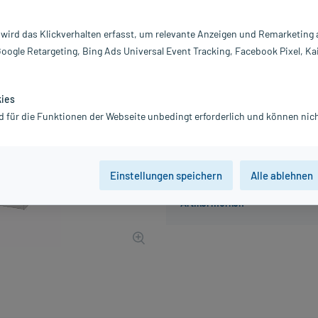
Inhalt:
10
PZN:
0
 wird das Klickverhalten erfasst, um relevante Anzeigen und Remarketing
Hersteller:
S
Google Retargeting, Bing Ads Universal Event Tracking, Facebook Pixel, Ka
192,02 €
1921
PlusHerzen
inkl. MwSt.
Gratis-Versand
innerhalb D.
kies
d für die Funktionen der Webseite unbedingt erforderlich und können nich
Einstellungen speichern
Alle ablehnen