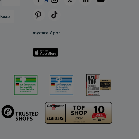
rkasse
mycare App: