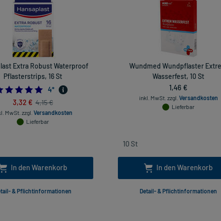
last Extra Robust Waterproof
Wundmed Wundpflaster Extr
Pflasterstrips, 16 St
Wasserfest, 10 St
1,46 €
5.0
4
*
inkl. MwSt.
zzgl.
Versandkosten
3,32 €
4,15 €
Lieferbar
kl. MwSt.
zzgl.
Versandkosten
Lieferbar
In den Warenkorb
In den Warenkorb
tail- & Pflichtinformationen
Detail- & Pflichtinformationen