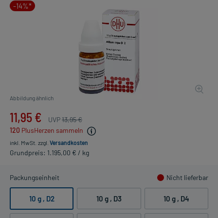
-14%*
Abbildung ähnlich
11,95 €
UVP
13,95 €
120
PlusHerzen sammeln
inkl. MwSt.
zzgl.
Versandkosten
Grundpreis: 1.195,00 € / kg
Packungseinheit
Nicht lieferbar
10 g
, D2
10 g
, D3
10 g
, D4