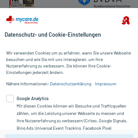
Datenschutz- und Cookie-Einstellungen
Wir verwenden Cookies um zu erfahren, wann Sie unsere Webseite
besuchen und wie Sie mit uns interagieren, um Ihre
Nutzererfahrung zu verbessern. Sie können Ihre Cookie-
Alle Preise gelten inkl. MwSt., ggf. zzgl. Versandkosten
Einstellungen jederzeit ändern.
Informationen auf dieser Website werden ausschließlich für
informative Zwecke zur Verfügung gestellt. Sie ersetzen keinesfalls
Nähere Informationen:
Datenschutzerklärung
Impressum
die Untersuchung und Behandlung durch einen Arzt. Bitte
beachten Sie, dass hierdurch weder Diagnosen gestellt noch
Google Analytics
Therapien eingeleitet werden können. | Diese Webseite benutzt
Mit diesen Cookies können wir Besuche und Trafficquellen
Google Analytics. Lesen Sie bitte dazu die wichtigen Hinweise in
unserer Datenschutzerklärung. Für den Widerruf einer Bestellung
zählen, um die Leistung unserer Webseite zu messen und
nutzen Sie das Formular:
Ihre Nutzererfahrung zu verbessern (Criteo, Google Signals,
Bing Ads Universal Event Tracking, Facebook Pixel,
Vertrag widerrufen
Youtube-Social Plugin).