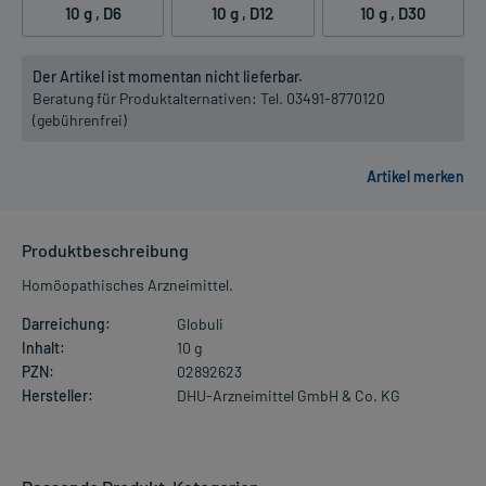
10 g
, D6
10 g
, D12
10 g
, D30
Der Artikel ist momentan nicht lieferbar.
Beratung für Produktalternativen:
Tel. 03491-8770120
(gebührenfrei)
Produktbeschreibung
Homöopathisches Arzneimittel.
Darreichung:
Globuli
Inhalt:
10 g
PZN:
02892623
Hersteller:
DHU-Arzneimittel GmbH & Co. KG