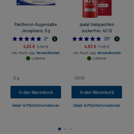
Panthenol-Augensalbe
Ipalat Halspastillen
Jenapharm, 5 g
zuckerfrei, 40 St
5.0
4.8
2
*
25
*
4,03 €
4,83 €
5,94 €
7,40 €
in
inkl. MwSt.
zzgl.
Versandkosten
inkl. MwSt.
zzgl.
Versandkosten
Lieferbar
Lieferbar
In den Warenkorb
In den Warenkorb
Detail- & Pflichtinformationen
Detail- & Pflichtinformationen