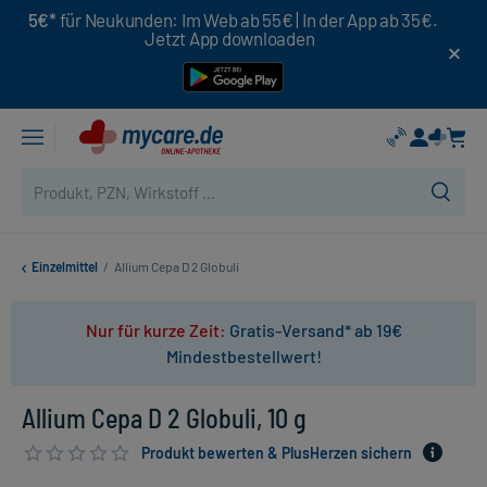
5€*
für Neukunden: Im Web ab 55€ | In der App ab 35€.
Jetzt App downloaden
Einzelmittel
/
Allium Cepa D 2 Globuli
Nur für kurze Zeit:
Gratis-Versand* ab 19€
Mindestbestellwert!
Allium Cepa D 2 Globuli, 10 g
Produkt bewerten & PlusHerzen sichern