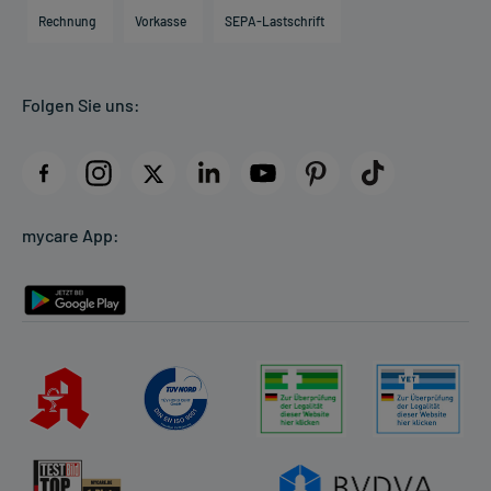
Engagement
Direktabrechnung PKV
Rechnung
Vorkasse
SEPA-Lastschrift
Partner
Apotheke vor Ort
Kundenbewertungen
Folgen Sie uns:
AGB
Impressum
Datenschutz
Cookie-Einstellungen
mycare App:
Rückgabe/Widerruf
Barrierefreiheitserklärung