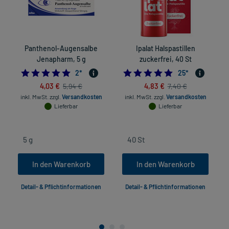
Panthenol-Augensalbe
Ipalat Halspastillen
Jenapharm, 5 g
zuckerfrei, 40 St
5.0
4.8
2
*
25
*
4,03 €
4,83 €
5,94 €
7,40 €
in
inkl. MwSt.
zzgl.
Versandkosten
inkl. MwSt.
zzgl.
Versandkosten
Lieferbar
Lieferbar
In den Warenkorb
In den Warenkorb
Detail- & Pflichtinformationen
Detail- & Pflichtinformationen