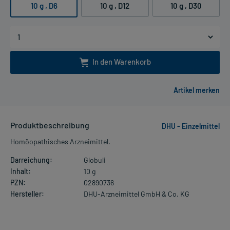
10 g
, D6
10 g
, D12
10 g
, D30
In den Warenkorb
Produktbeschreibung
DHU - Einzelmittel
Homöopathisches Arzneimittel.
Darreichung:
Globuli
Inhalt:
10 g
PZN:
02890736
Hersteller:
DHU-Arzneimittel GmbH & Co. KG