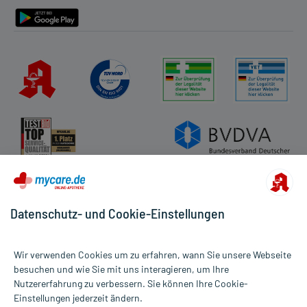
Datenschutz- und Cookie-Einstellungen
Wir verwenden Cookies um zu erfahren, wann Sie unsere Webseite
besuchen und wie Sie mit uns interagieren, um Ihre
Nutzererfahrung zu verbessern. Sie können Ihre Cookie-
Alle Preise gelten inkl. MwSt., ggf. zzgl. Versandkosten
Einstellungen jederzeit ändern.
Informationen auf dieser Website werden ausschließlich für