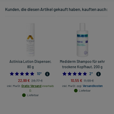
Kunden, die diesen Artikel gekauft haben, kauften auch:
Actinica Lotion Dispenser,
Mediderm Shampoo für sehr
80 g
trockene Kopfhaut, 200 g
5.0
5.0
10
*
2
*
22,99 €
10,55 €
28,77 €
11,99 €
inkl. MwSt.
Gratis-Versand
innerhalb
inkl. MwSt.
zzgl.
Versandkosten
D.
Lieferbar
Lieferbar
in