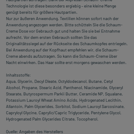
Technologie ist diese besonders ergiebig – eine kleine Menge
genügt bereits für größere Hautpartien.
Nur zur äußeren Anwendung. Textilien können sofort nach der
Anwendung angezogen werden. Bitte schütteln Sie die Schaum-
Creme Dose vor Gebrauch gut und halten Sie sie bei Entnahme
aufrecht. Vor dem ersten Gebrauch sollten Sie das
Originalitätssiegel auf der Rückseite des Schaumkopfes entriegeln.
Bei Anwendung auf der Kopfhaut empfehlen wir, die Schaum-
Creme abends aufzutragen. So kann die Schaum-Creme über
Nacht einwirken. Das Haar sollte erst morgens gewaschen werden.
Inhaltsstoffe:
Aqua, Glycerin, Decyl Oleate, Octyldodecanol, Butane, Cetyl
Alcohol, Propane, Stearic Acid, Panthenol, Niacinamide, Glyceryl
Stearate, Butyrospermum Parkii Butter, Ceramide NP, Squalane,
Potassium Lauroyl Wheat Amino Acids, Hydrogenated Lecithin,
Allantoin, Palm Glycerides, Sorbitol, Sodium Lauroyl Sarcosinate,
Capryloyl Glycine, Caprylic/Capric Triglyceride, Pentylene Glycol,
Hydrogenated Palm Glycerides Citrate, Tocopherol.
Quelle: Angaben des Herstellers