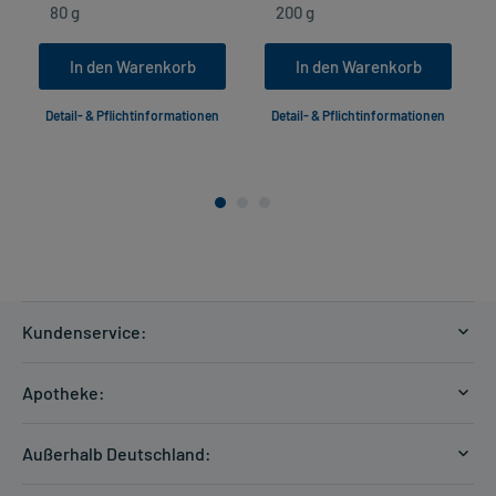
In den Warenkorb
In den Warenkorb
Detail- & Pflichtinformationen
Detail- & Pflichtinformationen
Kundenservice:
Versandkosten
Apotheke:
Zahlungsarten
Ratgeber
Kontakt
Außerhalb Deutschland:
E-Rezept
FAQ