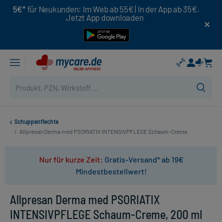
5€*
für Neukunden: Im Web ab 55€ | In der App ab 35€.
Jetzt App downloaden
Schuppenflechte
/
Allpresan Derma med PSORIATIX INTENSIVPFLEGE Schaum-Creme
Nur für kurze Zeit:
Gratis-Versand* ab 19€
Mindestbestellwert!
Allpresan Derma med PSORIATIX
INTENSIVPFLEGE Schaum-Creme, 200 ml