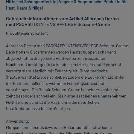
Mittel bei Schuppenflechte
|
Vegane & Vegetarische Produkte für
Haut, Haare & Nägel
Gebrauchsinformationen zum Artikel Allpresan Derma
med PSORIATIX INTENSIVPFLEGE Schaum-Creme
Produkteigenschaften:
Allpresan Derma med PSORIATIX INTENSIVPFLEGE Schaum-Creme
Dank hohem Glycerinanteil werden Hautschuppen schonend
abgelöst, ohne die gereizte Haut weiter zu strapazieren.
Niacinamid beruhigt die juckende, gereizte Haut und Panthenol
versorgt sie zusätzlich mit Feuchtigkeit. Biomimetische
(hautverwandte) Lipide schließen zudem die Lücken im Lipidfilm
der Haut und helfen so, weiterem Feuchtigkeitsverlust
vorzubeugen. Die Repair Schaum-Creme ist sehr ergiebig und
zieht besonders schnell ein. Sie hinterlässt keinen unangenehmen
Fettfilm und schützt die Haut, ohne die natürlichen
Hautfunktionen zu beeinträchtigen.
Anwendung:
Morgens und abends bzw. nach Bedarf auf die betroffenen
Hautpartien auftragen. Dank der Allpresan Schaum-Creme