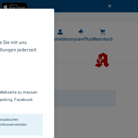
n
E-Rezept App
Anmelden
mycarePlus
Warenkorb
 Sie mit uns
llungen jederzeit
r Webseite zu messen
Tracking, Facebook
uropäischen
eschlossen werden
all angegriffene Nägel.