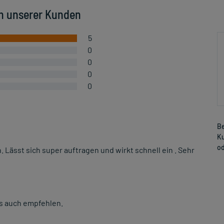
n unserer Kunden
5
0
0
0
0
Be
Ku
od
 Lässt sich super auftragen und wirkt schnell ein . Sehr
es auch empfehlen.