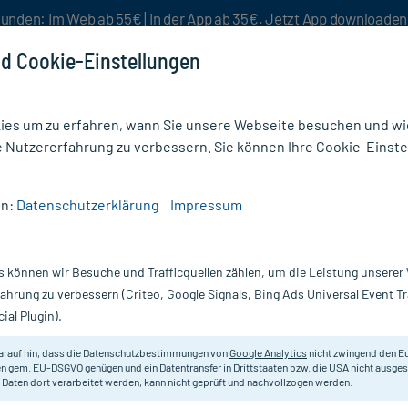
unden: Im Web ab 55€ | In der App ab 35€. Jetzt App downloade
d Cookie-Einstellungen
es um zu erfahren, wann Sie unsere Webseite besuchen und wie
e Nutzererfahrung zu verbessern. Sie können Ihre Cookie-Einste
nlösen
Rezeptur
Aktion %
en:
Datenschutzerklärung
Impressum
Allpresan fuß spezial Nagel-Tinktur
s können wir Besuche und Trafficquellen zählen, um die Leistung unsere
Nur für kurze Zeit:
Gratis-Versand* ab 19€ Mindestbestellwert!
fahrung zu verbessern (Criteo, Google Signals, Bing Ads Universal Event 
ial Plugin).
inktur, 125 ml
Allpresan
arauf hin, dass die Datenschutzbestimmungen von
Google Analytics
nicht zwingend den E
n gem. EU-DSGVO genügen und ein Datentransfer in Drittstaaten bzw. die USA nicht ausg
 Daten dort verarbeitet werden, kann nicht geprüft und nachvollzogen werden.
Pflegt und stabilisiert durch Pilzbef