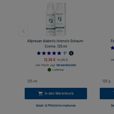
Allpresan diabetic Intensiv Schaum-
Fo
Creme, 125 ml
5.0
5
*
12,36 €
14,95 €
in
inkl. MwSt.
zzgl.
Versandkosten
Lieferbar
In den Warenkorb
Detail- & Pflichtinformationen
De