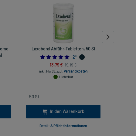
Creme
Laxoberal Abführ-Tabletten, 50 St
Dekristolvit
l
5.0
2
*
857142857
13,79 €
19,19 €
inkl. MwSt.
zzgl.
Versandkosten
inkl. Mw
Lieferbar
In den Warenkorb
Detail- & Pflichtinformationen
Deta