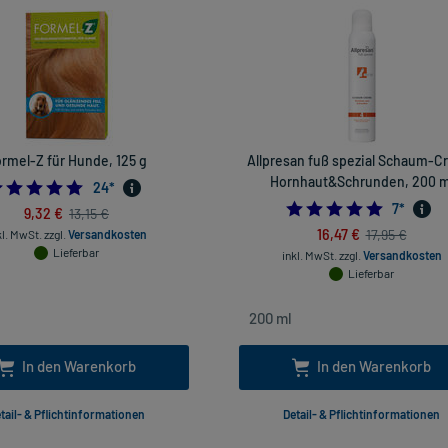
rmel-Z für Hunde, 125 g
Allpresan fuß spezial Schaum-
Hornhaut&Schrunden, 200 m
4.708333333333333
24
*
4.857142
7
*
9,32 €
13,15 €
16,47 €
17,95 €
kl. MwSt.
zzgl.
Versandkosten
Lieferbar
inkl. MwSt.
zzgl.
Versandkosten
Lieferbar
In den Warenkorb
In den Warenkorb
tail- & Pflichtinformationen
Detail- & Pflichtinformationen