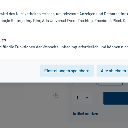
Darreichung:
Ti
Inhalt:
12
 wird das Klickverhalten erfasst, um relevante Anzeigen und Remarketing
PZN:
0
Google Retargeting, Bing Ads Universal Event Tracking, Facebook Pixel, Ka
Hersteller:
N
12,11 €
UVP
13,45 €
122
Pl
kies
inkl. MwSt.
zzgl.
Versandkosten
d für die Funktionen der Webseite unbedingt erforderlich und können nich
Grundpreis: 96,88 € / l
Packungseinheit
Einstellungen speichern
Alle ablehnen
50 ml
125 ml