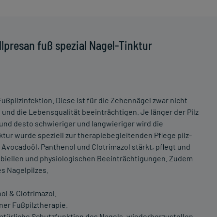
lpresan fuß spezial Nagel-Tinktur
Fußpilzinfektion. Diese ist für die Zehennägel zwar nicht
und die Lebensqualität beeinträchtigen. Je länger der Pilz
 und desto schwieriger und langwieriger wird die
ktur wurde speziell zur therapiebegleitenden Pflege pilz-
 Avocadoöl, Panthenol und Clotrimazol stärkt, pflegt und
krobiellen und physiologischen Beeinträchtigungen. Zudem
s Nagelpilzes.
ol & Clotrimazol.
ner Fußpilztherapie.
ie natürliche Schutzfunktion des Nagels, wiederherzustellen.