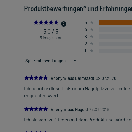
Produktbewertungen* und Erfahrunge
5.0
5
4
5,0 / 5
3
5 insgesamt
2
1
5.0
Anonym aus Darmstadt
02.07.2020
Ich benutze diese Tinktur um Nagelpilz zu vermeiden.
empfehlenswert
5.0
Anonym aus Nagold
23.09.2019
Ich bin sehr zu frieden mit dem Produkt und würde 