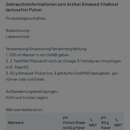
Gebrauchsinformationen zum Artikel Almased Vitalkost
lactosefrei Pulver
Produkteigenschaften:
Bezeichnung:
Lebensmittel
Verwendung/Anwendung/Verzehrempfehlung:
1. 200 ml Wasser in ein Gefäß geben.
2. 2 Teelöffel Pflanzenöl reich an Omega-3-Fettsäuren hinzufügen
(z.B. Rapsöl).
3. 50 g Almased-Pulver (ca. 5 gehäufte Esslöffel) dazugeben, gut
rühren oder schütteln.
Aufbewahrungsbedingungen:
Kühl und trocken lagern.
Nährwertdeklaration:
pro
pro
%
%
Nährwerte
Portion/Shake
100 g
NRV*
NRV*
mit 50 g Pulver
Pulver