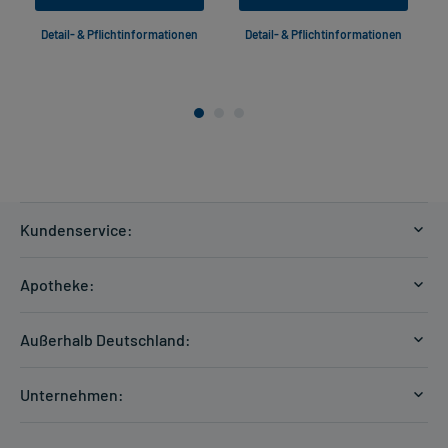
Detail- & Pflichtinformationen
Detail- & Pflichtinformationen
Kundenservice:
Versandkosten
Apotheke:
Zahlungsarten
Ratgeber
Kontakt
Außerhalb Deutschland:
E-Rezept
FAQ
Versandkosten Schweiz
Papierrezept einlösen
Hilfe
Unternehmen:
Formular anfordern
mycarePlus
Experten-Team
Arzneimittel-Check