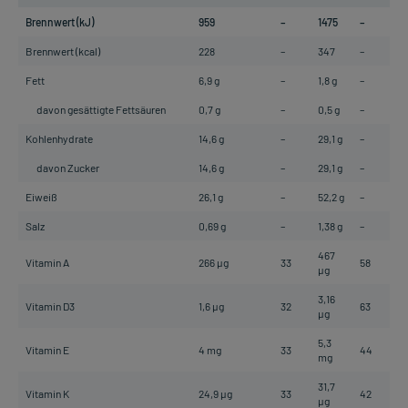
Brennwert (kJ)
959
–
1475
–
Brennwert (kcal)
228
–
347
–
Fett
6,9 g
–
1,8 g
–
davon gesättigte Fettsäuren
0,7 g
–
0,5 g
–
Kohlenhydrate
14,6 g
–
29,1 g
–
davon Zucker
14,6 g
–
29,1 g
–
Eiweiß
26,1 g
–
52,2 g
–
Salz
0,69 g
–
1,38 g
–
467
Vitamin A
266 µg
33
58
µg
3,16
Vitamin D3
1,6 µg
32
63
µg
5,3
Vitamin E
4 mg
33
44
mg
31,7
Vitamin K
24,9 µg
33
42
µg