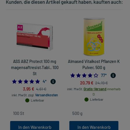
Kunden, die diesen Artikel gekauft haben, kauften auch:
ASS ABZ Protect 100 mg
Almased Vitalkost Pflanzen K
magensaftresist.Tabl., 100
Pulver, 500 g
St
4.3246753246753
77
*
4.75
4
*
20,79 €
24,19 €
3,95 €
4,61 €
inkl. MwSt.
Gratis-Versand
innerhalb
D.
inkl. MwSt.
zzgl.
Versandkosten
Lieferbar
Lieferbar
In den Warenkorb
In den Warenkorb