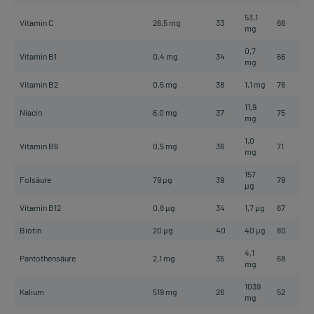
53,1
Vitamin C
26,5 mg
33
66
mg
0,7
Vitamin B1
0,4 mg
34
66
mg
Vitamin B2
0,5 mg
38
1,1 mg
76
11,9
Niacin
6,0 mg
37
75
mg
1,0
Vitamin B6
0,5 mg
36
71
mg
157
Folsäure
79 µg
39
79
µg
Vitamin B12
0,8 µg
34
1,7 µg
67
Biotin
20 µg
40
40 µg
80
4,1
Pantothensäure
2,1 mg
35
68
mg
1039
Kalium
519 mg
26
52
mg