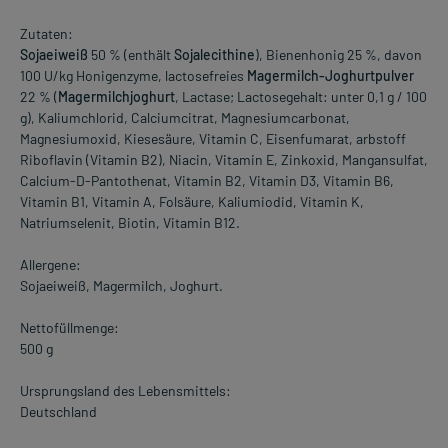
Zutaten:
Sojaeiweiß
50 % (enthält
Sojalecithine
), Bienenhonig 25 %, davon
100 U/kg Honigenzyme, lactosefreies
Magermilch-Joghurtpulver
22 % (
Magermilchjoghurt
, Lactase; Lactosegehalt: unter 0,1 g / 100
g), Kaliumchlorid, Calciumcitrat, Magnesiumcarbonat,
Magnesiumoxid, Kiesesäure, Vitamin C, Eisenfumarat, arbstoff
Riboflavin (Vitamin B2), Niacin, Vitamin E, Zinkoxid, Mangansulfat,
Calcium-D-Pantothenat, Vitamin B2, Vitamin D3, Vitamin B6,
Vitamin B1, Vitamin A, Folsäure, Kaliumiodid, Vitamin K,
Natriumselenit, Biotin, Vitamin B12.
Allergene:
Sojaeiweiß, Magermilch, Joghurt.
Nettofüllmenge:
500 g
Ursprungsland des Lebensmittels:
Deutschland