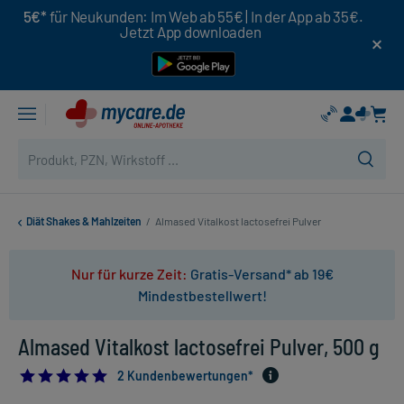
5€*
für Neukunden: Im Web ab 55€ | In der App ab 35€.
Jetzt App downloaden
Diät Shakes & Mahlzeiten
/
Almased Vitalkost lactosefrei Pulver
Nur für kurze Zeit:
Gratis-Versand* ab 19€
Mindestbestellwert!
Almased Vitalkost lactosefrei Pulver, 500 g
5.0
2 Kundenbewertungen*