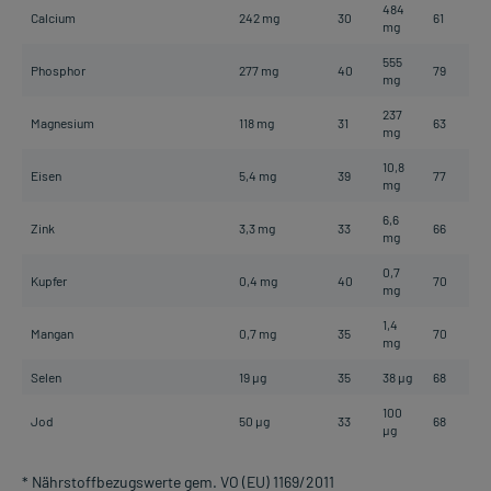
484
Calcium
242 mg
30
61
mg
555
Phosphor
277 mg
40
79
mg
237
Magnesium
118 mg
31
63
mg
10,8
Eisen
5,4 mg
39
77
mg
6,6
Zink
3,3 mg
33
66
mg
0,7
Kupfer
0,4 mg
40
70
mg
1,4
Mangan
0,7 mg
35
70
mg
Selen
19 µg
35
38 µg
68
100
Jod
50 µg
33
68
µg
* Nährstoffbezugswerte gem. VO (EU) 1169/2011