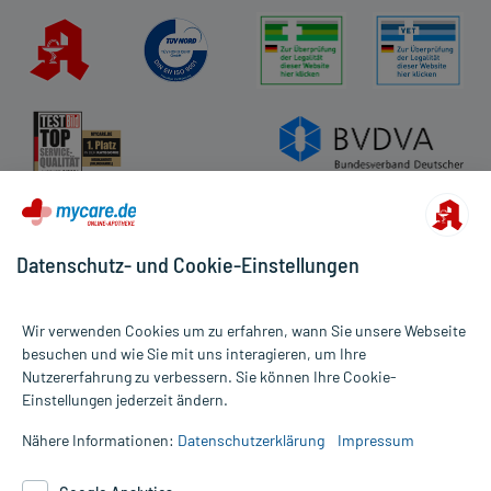
Datenschutz- und Cookie-Einstellungen
Wir verwenden Cookies um zu erfahren, wann Sie unsere Webseite
besuchen und wie Sie mit uns interagieren, um Ihre
Nutzererfahrung zu verbessern. Sie können Ihre Cookie-
Alle Preise gelten inkl. MwSt., ggf. zzgl. Versandkosten
Einstellungen jederzeit ändern.
Informationen auf dieser Website werden ausschließlich für
informative Zwecke zur Verfügung gestellt. Sie ersetzen keinesfalls
Nähere Informationen:
Datenschutzerklärung
Impressum
die Untersuchung und Behandlung durch einen Arzt. Bitte
beachten Sie, dass hierdurch weder Diagnosen gestellt noch