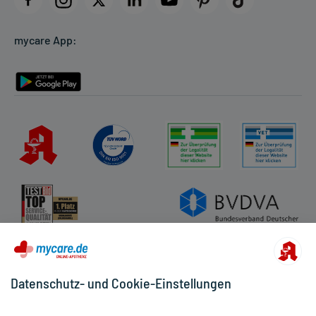
Cookie-Einstellungen
mycare App:
Rückgabe/Widerruf
Barrierefreiheitserklärung
Datenschutz- und Cookie-Einstellungen