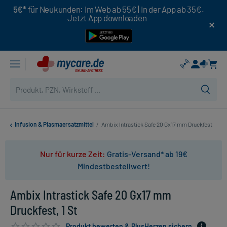
5€*
für Neukunden: Im Web ab 55€ | In der App ab 35€.
Jetzt App downloaden
Infusion & Plasmaersatzmittel
/
Ambix Intrastick Safe 20 Gx17 mm Druckfest
Nur für kurze Zeit:
Gratis-Versand* ab 19€
Mindestbestellwert!
Ambix Intrastick Safe 20 Gx17 mm
Druckfest, 1 St
Produkt bewerten & PlusHerzen sichern