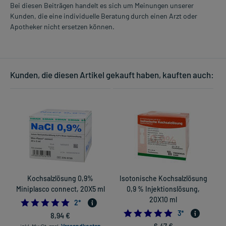
Bei diesen Beiträgen handelt es sich um Meinungen unserer
Kunden, die eine individuelle Beratung durch einen Arzt oder
Apotheker nicht ersetzen können.
Kunden, die diesen Artikel gekauft haben, kauften auch:
Kochsalzlösung 0,9%
Isotonische Kochsalzlösung
Miniplasco connect, 20X5 ml
0,9 % Injektionslösung,
20X10 ml
5.0
2
*
5.0
3
*
8,94 €
6,47 €