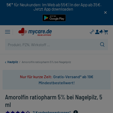
5€*
für Neukunden: Im Web ab 55€ | In der App ab 35€.
Jetzt App downloaden
Hautpilz
/
Amorolfin ratiopharm 5% bei Nagelpilz
Nur für kurze Zeit:
Gratis-Versand* ab 19€
Mindestbestellwert!
Amorolfin ratiopharm 5% bei Nagelpilz, 5
ml
4.0
2 Kundenbewertungen*