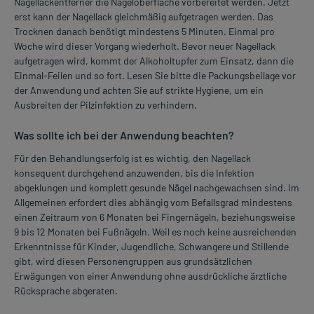
Nagellackentferner die Nageloberfläche vorbereitet werden. Jetzt
erst kann der Nagellack gleichmäßig aufgetragen werden. Das
Trocknen danach benötigt mindestens 5 Minuten. Einmal pro
Woche wird dieser Vorgang wiederholt. Bevor neuer Nagellack
aufgetragen wird, kommt der Alkoholtupfer zum Einsatz, dann die
Einmal-Feilen und so fort. Lesen Sie bitte die Packungsbeilage vor
der Anwendung und achten Sie auf strikte Hygiene, um ein
Ausbreiten der Pilzinfektion zu verhindern.
Was sollte ich bei der Anwendung beachten?
Für den Behandlungserfolg ist es wichtig, den Nagellack
konsequent durchgehend anzuwenden, bis die Infektion
abgeklungen und komplett gesunde Nägel nachgewachsen sind. Im
Allgemeinen erfordert dies abhängig vom Befallsgrad mindestens
einen Zeitraum von 6 Monaten bei Fingernägeln, beziehungsweise
9 bis 12 Monaten bei Fußnägeln. Weil es noch keine ausreichenden
Erkenntnisse für Kinder, Jugendliche, Schwangere und Stillende
gibt, wird diesen Personengruppen aus grundsätzlichen
Erwägungen von einer Anwendung ohne ausdrückliche ärztliche
Rücksprache abgeraten.