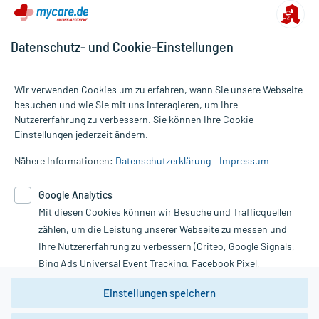
nach Wirkstoffkonzentration werden die Pilze dadurch in ihrem
Wachstum und ihrer Vermehrung gehemmt oder sie sterben durch
zusätzliche Schädigungen des Zellinneren direkt ab.
Datenschutz- und Cookie-Einstellungen
Wichtige Hinweise:
Wir verwenden Cookies um zu erfahren, wann Sie unsere Webseite
besuchen und wie Sie mit uns interagieren, um Ihre
Nutzererfahrung zu verbessern. Sie können Ihre Cookie-
Alle Preise gelten inkl. MwSt., ggf. zzgl. Versandkosten
Aufbewahrung:
Einstellungen jederzeit ändern.
Informationen auf dieser Website werden ausschließlich für
Aufbewahrung
informative Zwecke zur Verfügung gestellt. Sie ersetzen keinesfalls
Nähere Informationen:
Datenschutzerklärung
Impressum
die Untersuchung und Behandlung durch einen Arzt. Bitte
Das Arzneimittel muss vor Hitze geschützt aufbewahrt werden.
beachten Sie, dass hierdurch weder Diagnosen gestellt noch
Google Analytics
Therapien eingeleitet werden können. | Diese Webseite benutzt
Mit diesen Cookies können wir Besuche und Trafficquellen
Google Analytics. Lesen Sie bitte dazu die wichtigen Hinweise in
Handelsformen:
unserer Datenschutzerklärung. Für den Widerruf einer Bestellung
zählen, um die Leistung unserer Webseite zu messen und
Anbieter: RATIOPHARM, Ulm, www.ratiopharm.de
nutzen Sie das Formular:
Bearbeitungsstand: 24.02.2022
Ihre Nutzererfahrung zu verbessern (Criteo, Google Signals,
Bing Ads Universal Event Tracking, Facebook Pixel,
Vertrag widerrufen
Youtube-Social Plugin).
Einstellungen speichern
Wir weisen darauf hin, dass die