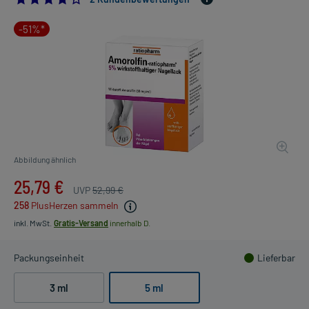
-51%*
Abbildung ähnlich
25,79 €
UVP
52,99 €
258
PlusHerzen sammeln
inkl. MwSt.
Gratis-Versand
innerhalb D.
Packungseinheit
Lieferbar
3 ml
5 ml