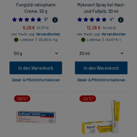
Fungizid-ratiopharm
Mykosert Spray bei Haut-
Creme, 50 g
und Fußpilz, 30 ml
4.8
5.0
5
*
4
*
6,29 €
12,38 €
11,77 €
14,45 €
inkl. MwSt.
zzgl.
Versandkosten
inkl. MwSt.
zzgl.
Versandkosten
Lieferbar
125,80 € / kg
Lieferbar
412,67 € / l
In den Warenkorb
In den Warenkorb
Detail- & Pflichtinformationen
Detail- & Pflichtinformationen
-50%*
-24%*