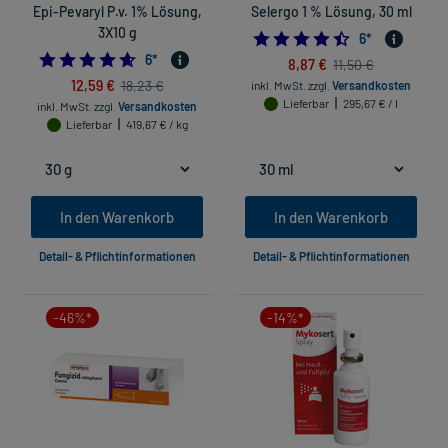
Epi-Pevaryl P.v. 1% Lösung,
Selergo 1 % Lösung, 30 ml
3X10 g
4.5
6
*
4.666666666666667
6
*
8,87 €
11,50 €
12,59 €
18,23 €
inkl. MwSt.
zzgl.
Versandkosten
Lieferbar
295,67 € / l
inkl. MwSt.
zzgl.
Versandkosten
Lieferbar
419,67 € / kg
In den Warenkorb
In den Warenkorb
Detail- & Pflichtinformationen
Detail- & Pflichtinformationen
-46%*
-14%*