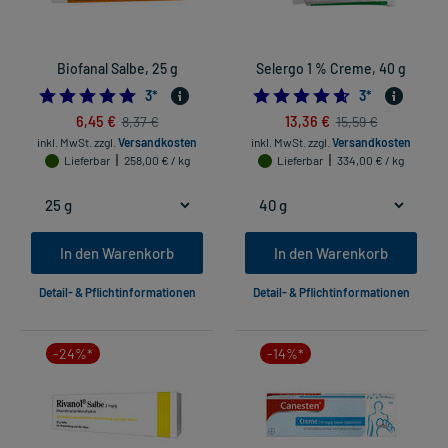
Biofanal Salbe, 25 g
Selergo 1 % Creme, 40 g
5.0
4.666666666666
3
*
3
*
6,45 €
13,36 €
8,37 €
15,59 €
inkl. MwSt.
zzgl.
Versandkosten
inkl. MwSt.
zzgl.
Versandkosten
Lieferbar
258,00 € / kg
Lieferbar
334,00 € / kg
In den Warenkorb
In den Warenkorb
Detail- & Pflichtinformationen
Detail- & Pflichtinformationen
-24%*
-14%*