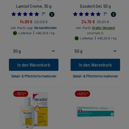
Lamisil Creme, 30 g
Exoderil Gel, 50 g
5.0
5.0
7
*
7
*
14,89 €
24,76 €
22,23 €
33,01 €
inkl. MwSt.
zzgl.
Versandkosten
inkl. MwSt.
Gratis-Versand
Lieferbar
496,33 € / kg
innerhalb D.
Lieferbar
495,20 € / kg
In den Warenkorb
In den Warenkorb
Detail- & Pflichtinformationen
Detail- & Pflichtinformationen
-35%*
-45%*