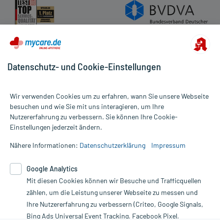
Datenschutz- und Cookie-Einstellungen
Wir verwenden Cookies um zu erfahren, wann Sie unsere Webseite
besuchen und wie Sie mit uns interagieren, um Ihre
Nutzererfahrung zu verbessern. Sie können Ihre Cookie-
Alle Preise gelten inkl. MwSt., ggf. zzgl. Versandkosten
Einstellungen jederzeit ändern.
Informationen auf dieser Website werden ausschließlich für
informative Zwecke zur Verfügung gestellt. Sie ersetzen keinesfalls
Nähere Informationen:
Datenschutzerklärung
Impressum
die Untersuchung und Behandlung durch einen Arzt. Bitte
beachten Sie, dass hierdurch weder Diagnosen gestellt noch
Google Analytics
Therapien eingeleitet werden können. | Diese Webseite benutzt
Google Analytics. Lesen Sie bitte dazu die wichtigen Hinweise in
Mit diesen Cookies können wir Besuche und Trafficquellen
unserer Datenschutzerklärung. Für den Widerruf einer Bestellung
zählen, um die Leistung unserer Webseite zu messen und
nutzen Sie das Formular:
Ihre Nutzererfahrung zu verbessern (Criteo, Google Signals,
Bing Ads Universal Event Tracking, Facebook Pixel,