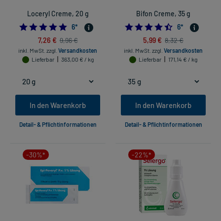
Loceryl Creme, 20 g
Bifon Creme, 35 g
4.833333333333333
4.5
6
*
6
*
7,26 €
5,99 €
9,96 €
8,32 €
inkl. MwSt.
zzgl.
Versandkosten
inkl. MwSt.
zzgl.
Versandkosten
Lieferbar
363,00 € / kg
Lieferbar
171,14 € / kg
In den Warenkorb
In den Warenkorb
Detail- & Pflichtinformationen
Detail- & Pflichtinformationen
-30%*
-22%*