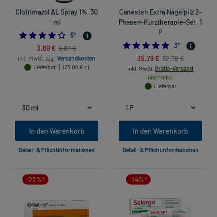
Clotrimazol AL Spray 1%, 30
Canesten Extra Nagelpilz 2-
ml
Phasen-Kurztherapie-Set, 1
P
4.0
5
*
5.0
3
*
3,69 €
6,87 €
35,79 €
52,76 €
inkl. MwSt.
zzgl.
Versandkosten
Lieferbar
123,00 € / l
inkl. MwSt.
Gratis-Versand
innerhalb D.
Lieferbar
In den Warenkorb
In den Warenkorb
Detail- & Pflichtinformationen
Detail- & Pflichtinformationen
-22%*
-14%*