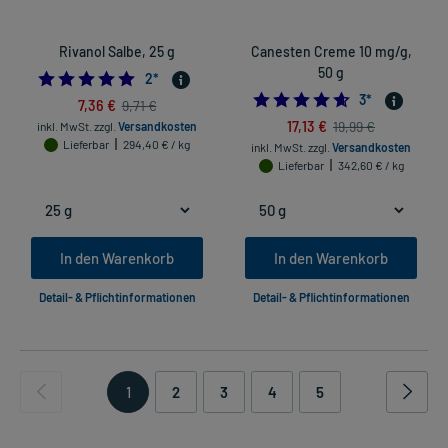
Rivanol Salbe, 25 g
Canesten Creme 10 mg/g,
50 g
5.0
2
*
4.666666666666
3
*
7,36 €
9,71 €
17,13 €
19,99 €
inkl. MwSt.
zzgl.
Versandkosten
Lieferbar
294,40 € / kg
inkl. MwSt.
zzgl.
Versandkosten
Lieferbar
342,60 € / kg
In den Warenkorb
In den Warenkorb
Detail- & Pflichtinformationen
Detail- & Pflichtinformationen
1
2
3
4
5