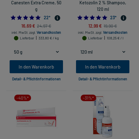
Canesten Extra Creme, 50
Ketozolin 2 % Shampoo,
g
120 ml
5.0
4.826086956521
22
*
23
*
16,69 €
12,99 €
24,97 €
19,90 €
inkl. MwSt.
zzgl.
Versandkosten
inkl. MwSt.
zzgl.
Versandkosten
Lieferbar
333,80 € / kg
Lieferbar
108,25 € / l
In den Warenkorb
In den Warenkorb
Detail- & Pflichtinformationen
Detail- & Pflichtinformationen
-40%*
-31%*