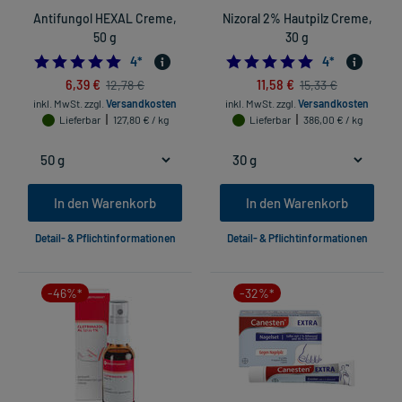
Antifungol HEXAL Creme,
Nizoral 2% Hautpilz Creme,
50 g
30 g
5.0
4.75
4
*
4
*
6,39 €
11,58 €
12,78 €
15,33 €
inkl. MwSt.
zzgl.
Versandkosten
inkl. MwSt.
zzgl.
Versandkosten
Lieferbar
127,80 € / kg
Lieferbar
386,00 € / kg
In den Warenkorb
In den Warenkorb
Detail- & Pflichtinformationen
Detail- & Pflichtinformationen
-46%*
-32%*