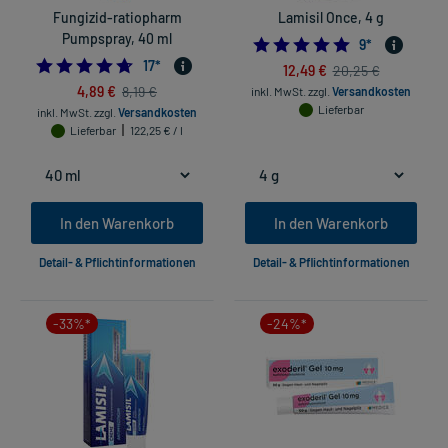
Fungizid-ratiopharm
Lamisil Once, 4 g
Pumpspray, 40 ml
4.777777777777
9
*
4.647058823529412
17
*
12,49 €
20,25 €
4,89 €
8,19 €
inkl. MwSt.
zzgl.
Versandkosten
Lieferbar
inkl. MwSt.
zzgl.
Versandkosten
Lieferbar
122,25 € / l
In den Warenkorb
In den Warenkorb
Detail- & Pflichtinformationen
Detail- & Pflichtinformationen
-33%*
-24%*