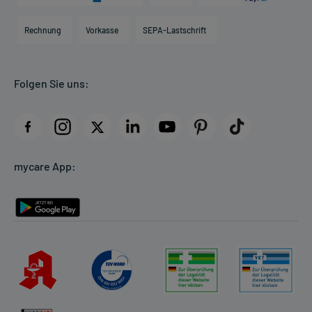
Karriere
Hilfsmittelbox
Engagement
Direktabrechnung PKV
Rechnung
Vorkasse
SEPA-Lastschrift
Partner
Apotheke vor Ort
Kundenbewertungen
Folgen Sie uns:
AGB
Impressum
Datenschutz
Cookie-Einstellungen
mycare App:
Rückgabe/Widerruf
Barrierefreiheitserklärung