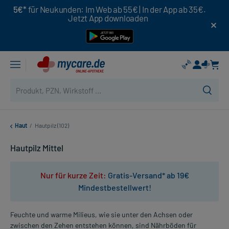
5€*
für Neukunden: Im Web ab 55€ | In der App ab 35€.
Jetzt App downloaden
Haut
/
Hautpilz (102)
Hautpilz Mittel
Nur für kurze Zeit:
Gratis-Versand* ab 19€
Mindestbestellwert!
Feuchte und warme Milieus, wie sie unter den Achsen oder
zwischen den Zehen entstehen können, sind Nährböden für