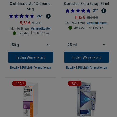
Clotrimazol AL 1% Creme,
Canesten Extra Spray, 25 ml
50 g
4.80952380952
21
*
4.875
24
*
11,15 €
16,29 €
5,58 €
9,31 €
inkl. MwSt.
zzgl.
Versandkosten
Lieferbar
446,00 € / l
inkl. MwSt.
zzgl.
Versandkosten
Lieferbar
111,60 € / kg
In den Warenkorb
In den Warenkorb
Detail- & Pflichtinformationen
Detail- & Pflichtinformationen
-40%*
-38%*