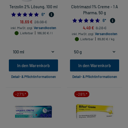
Terzolin 2% Lösung, 100 ml
Clotrimazol 1% Creme - 1 A
Pharma, 50 g
5.0
6
*
4.666666666666
6
*
18,69 €
28,98 €
4,49 €
8,28 €
inkl. MwSt.
zzgl.
Versandkosten
Lieferbar
186,90 € / l
inkl. MwSt.
zzgl.
Versandkosten
Lieferbar
89,80 € / kg
In den Warenkorb
In den Warenkorb
Detail- & Pflichtinformationen
Detail- & Pflichtinformationen
-27%*
-28%*