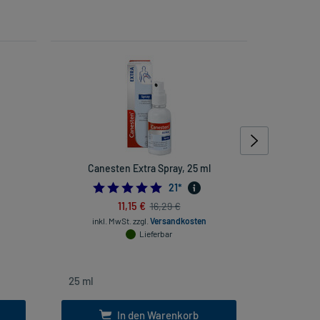
Canesten Extra Spray, 25 ml
Diclof
421052632
4.809523809523809
21
*
11,15 €
16,29 €
inkl. MwSt.
zzgl.
Versandkosten
inkl
Lieferbar
In den Warenkorb