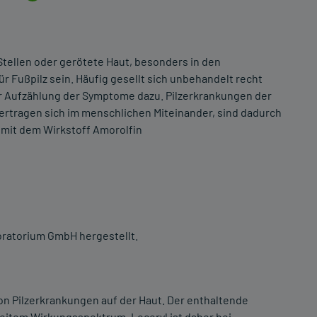
tellen oder gerötete Haut, besonders in den
Fußpilz sein. Häufig gesellt sich unbehandelt recht
 Aufzählung der Symptome dazu. Pilzerkrankungen der
ertragen sich im menschlichen Miteinander, sind dadurch
e mit dem Wirkstoff Amorolfin
oratorium GmbH hergestellt.
on Pilzerkrankungen auf der Haut. Der enthaltende
reitem Wirkungsspektrum. Loceryl ist daher bei