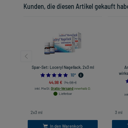
Kunden, die diesen Artikel gekauft hab
Spar-Set: Loceryl Nagellack, 2x3 ml
A
wirks
4.8
10
*
44,98 €
74,98 €
inkl. MwSt.
Gratis-Versand
innerhalb D.
Lieferbar
in
In den Warenkorb