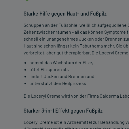
Starke Hilfe gegen Haut- und Fußpilz
Schuppen an der Fußsohle, weißlich aufgequollene S
Zehenzwischenräumen - all das können Symptome für 
schnell ein unangenehmes Jucken oder Brennen zur
Haut sind schon längst kein Tabuthema mehr. Sie üb
verbreitet, aber gut therapierbar. Die Loceryl Crem
hemmt das Wachstum der Pilze,
tötet Pilzsporen ab,
lindert Jucken und Brennen und
unterstützt den Heilprozess.
Die Loceryl Creme wird von der Firma Galderma Lab
Starker 3-in-1 Effekt gegen Fußpilz
Loceryl Creme ist ein Arzneimittel zur Behandlung v
Wirkstoff Amorolfin zählt zu den Antimykotika mit b