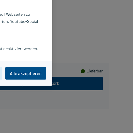
 g
4520400
 auf Webseiten zu
alderma Laboratorium GmbH
irion, Youtube-Social
Beipackzettel als PDF
Herzen sammeln
t deaktiviert werden.
Lieferbar
Alle akzeptieren
In den Warenkorb