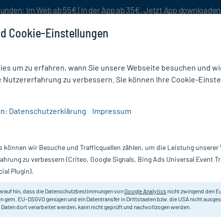
unden: Im Web ab 55€ | In der App ab 35€. Jetzt App downloade
d Cookie-Einstellungen
es um zu erfahren, wann Sie unsere Webseite besuchen und wie
e Nutzererfahrung zu verbessern. Sie können Ihre Cookie-Einste
nlösen
Rezeptur
Aktion %
en:
Datenschutzerklärung
Impressum
oceryl Creme
s können wir Besuche und Trafficquellen zählen, um die Leistung unsere
Nur für kurze Zeit:
Gratis-Versand* ab 19€ Mindestbestellwert!
fahrung zu verbessern (Criteo, Google Signals, Bing Ads Universal Event 
ial Plugin).
arauf hin, dass die Datenschutzbestimmungen von
Google Analytics
nicht zwingend den E
Arzneimittel zur Behandlung von P
n gem. EU-DSGVO genügen und ein Datentransfer in Drittstaaten bzw. die USA nicht ausg
 Daten dort verarbeitet werden, kann nicht geprüft und nachvollzogen werden.
Darreichung:
C