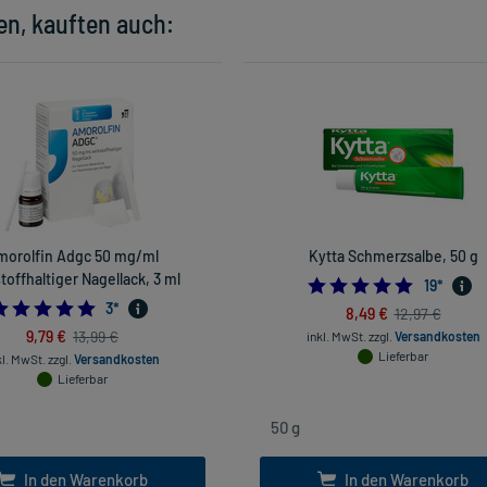
en, kauften auch:
morolfin Adgc 50 mg/ml
Kytta Schmerzsalbe, 50 g
toffhaltiger Nagellack, 3 ml
4.947368
19
*
5.0
3
*
8,49 €
12,97 €
9,79 €
13,99 €
inkl. MwSt.
zzgl.
Versandkosten
Lieferbar
kl. MwSt.
zzgl.
Versandkosten
Lieferbar
In den Warenkorb
In den Warenkorb