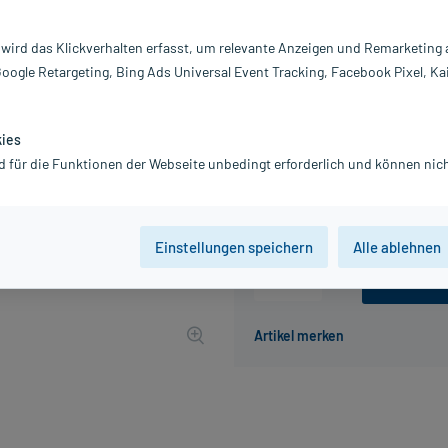
Inhalt:
20
PZN:
0
 wird das Klickverhalten erfasst, um relevante Anzeigen und Remarketing
Hersteller:
G
Google Retargeting, Bing Ads Universal Event Tracking, Facebook Pixel, Ka
Information:
7,26 €
UVP
9,96 €
73
Plus
kies
d für die Funktionen der Webseite unbedingt erforderlich und können nich
inkl. MwSt.
zzgl.
Versandkosten
Grundpreis: 363,00 € / kg
Einstellungen speichern
Alle ablehnen