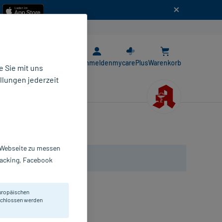
n
E-Rezept App
Anmelden
mycarePlus
Warenkorb
 Sie mit uns
llungen jederzeit
r Webseite zu messen
Tracking, Facebook
uropäischen
ilzerkrankungen der Haut.
eschlossen werden
reme