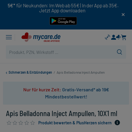
5€*
für Neukunden: Im Web ab 55€ | In der App ab 35€.
Jetzt App downloaden
Schmerzen & Entzündungen
/
Apis Belladonna Inject Ampullen
Nur für kurze Zeit:
Gratis-Versand* ab 19€
Mindestbestellwert!
Apis Belladonna Inject Ampullen, 10X1 ml
Produkt bewerten & PlusHerzen sichern