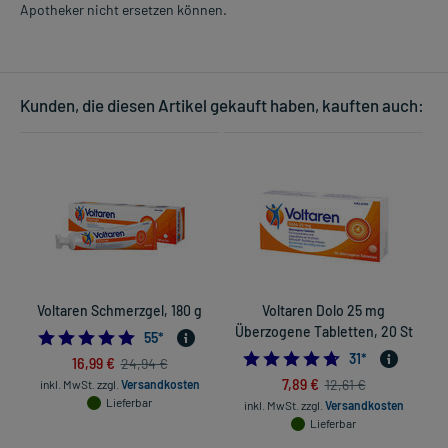
Apotheker nicht ersetzen können.
Kunden, die diesen Artikel gekauft haben, kauften auch:
Voltaren Schmerzgel, 180 g
Voltaren Dolo 25 mg
Überzogene Tabletten, 20 St
4.872727272727273
55
*
4.67741935483871
31
*
16,99 €
24,94 €
7,89 €
12,61 €
inkl. MwSt.
zzgl.
Versandkosten
Lieferbar
inkl. MwSt.
zzgl.
Versandkosten
Lieferbar