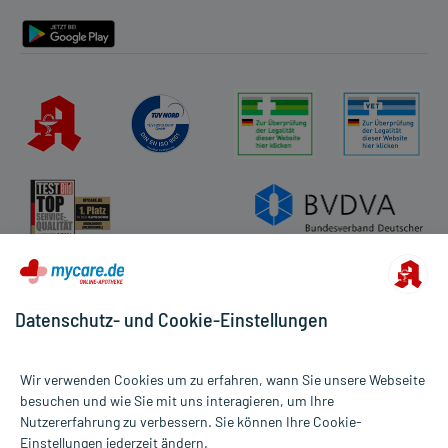
Barrierefreiheitserklärung
Datenschutz- und Cookie-Einstellungen
Wir verwenden Cookies um zu erfahren, wann Sie unsere Webseite
besuchen und wie Sie mit uns interagieren, um Ihre
Nutzererfahrung zu verbessern. Sie können Ihre Cookie-
Alle Preise gelten inkl. MwSt., ggf. zzgl. Versandkosten
Einstellungen jederzeit ändern.
Informationen auf dieser Website werden ausschließlich für