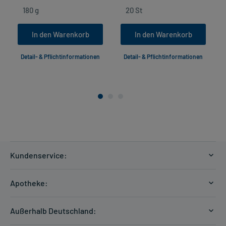
In den Warenkorb
In den Warenkorb
Detail- & Pflichtinformationen
Detail- & Pflichtinformationen
Kundenservice:
Versandkosten
Apotheke:
Zahlungsarten
Ratgeber
Kontakt
Außerhalb Deutschland:
E-Rezept
FAQ