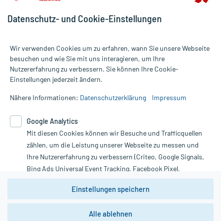
Datenschutz- und Cookie-Einstellungen
Wir verwenden Cookies um zu erfahren, wann Sie unsere Webseite
besuchen und wie Sie mit uns interagieren, um Ihre
Nutzererfahrung zu verbessern. Sie können Ihre Cookie-
Alle Preise gelten inkl. MwSt., ggf. zzgl. Versandkosten
Einstellungen jederzeit ändern.
Informationen auf dieser Website werden ausschließlich für
informative Zwecke zur Verfügung gestellt. Sie ersetzen keinesfalls
Nähere Informationen:
Datenschutzerklärung
Impressum
die Untersuchung und Behandlung durch einen Arzt. Bitte
beachten Sie, dass hierdurch weder Diagnosen gestellt noch
Google Analytics
Therapien eingeleitet werden können. | Diese Webseite benutzt
Mit diesen Cookies können wir Besuche und Trafficquellen
Google Analytics. Lesen Sie bitte dazu die wichtigen Hinweise in
unserer Datenschutzerklärung. Für den Widerruf einer Bestellung
zählen, um die Leistung unserer Webseite zu messen und
nutzen Sie das Formular:
Ihre Nutzererfahrung zu verbessern (Criteo, Google Signals,
Bing Ads Universal Event Tracking, Facebook Pixel,
Vertrag widerrufen
Youtube-Social Plugin).
Einstellungen speichern
Wir weisen darauf hin, dass die
Datenschutzbestimmungen von
Google Analytics
nicht
Alle ablehnen
*Hinweise zu unseren Aktionen und Bewertungen
zwingend den Europäischen Anforderungen gem. EU-