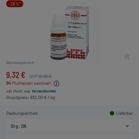
-28%*
Abbildung ähnlich
9,32 €
UVP
12,95 €
94
PlusHerzen sammeln
inkl. MwSt.
zzgl.
Versandkosten
Grundpreis: 932,00 € / kg
Packungseinheit
Lieferbar