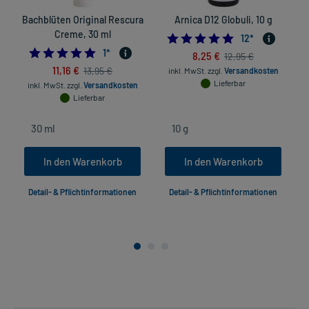
Bachblüten Original Rescura
Arnica D12 Globuli, 10 g
Creme, 30 ml
5.0
12
*
5.0
1
*
8,25 €
12,95 €
11,16 €
13,95 €
inkl. MwSt.
zzgl.
Versandkosten
Lieferbar
inkl. MwSt.
zzgl.
Versandkosten
Lieferbar
In den Warenkorb
In den Warenkorb
Detail- & Pflichtinformationen
Detail- & Pflichtinformationen