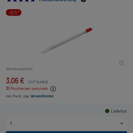
-12%*
Abbildung ähnlich
3,06 €
UVP
3,49 €
31
PlusHerzen sammeln
inkl. MwSt.
zzgl.
Versandkosten
Lieferbar