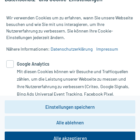
Wir verwenden Cookies um zu erfahren, wann Sie unsere Webseite
besuchen und wie Sie mit uns interagieren, um Ihre
Nutzererfahrung zu verbessern. Sie können Ihre Cookie-
Alle Preise gelten inkl. MwSt., ggf. zzgl. Versandkosten
Einstellungen jederzeit ändern.
Informationen auf dieser Website werden ausschließlich für
informative Zwecke zur Verfügung gestellt. Sie ersetzen keinesfalls
Nähere Informationen:
Datenschutzerklärung
Impressum
die Untersuchung und Behandlung durch einen Arzt. Bitte
beachten Sie, dass hierdurch weder Diagnosen gestellt noch
Google Analytics
Therapien eingeleitet werden können. | Diese Webseite benutzt
Mit diesen Cookies können wir Besuche und Trafficquellen
Google Analytics. Lesen Sie bitte dazu die wichtigen Hinweise in
unserer Datenschutzerklärung. Für den Widerruf einer Bestellung
zählen, um die Leistung unserer Webseite zu messen und
nutzen Sie das Formular:
Ihre Nutzererfahrung zu verbessern (Criteo, Google Signals,
Bing Ads Universal Event Tracking, Facebook Pixel,
Vertrag widerrufen
Youtube-Social Plugin).
Einstellungen speichern
Wir weisen darauf hin, dass die
Datenschutzbestimmungen von
Google Analytics
nicht
Alle ablehnen
*Hinweise zu unseren Aktionen und Bewertungen
zwingend den Europäischen Anforderungen gem. EU-
DSGVO genügen und ein Datentransfer in Drittstaaten bzw.
die USA nicht ausgeschlossen werden kann. Wie die
Alle akzeptieren
Daten dort verarbeitet werden, kann nicht geprüft und