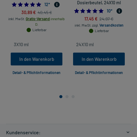
Dosierbeutel, 24X10 ml
5.0
12
*
5.0
10
*
30,89 €
40,45 €
17,45 €
24,97 €
inkl. MwSt.
Gratis-Versand
innerhalb
D.
inkl. MwSt.
zzgl.
Versandkosten
Lieferbar
Lieferbar
In den Warenkorb
In den Warenkorb
Detail- & Pflichtinformationen
Detail- & Pflichtinformationen
Kundenservice: