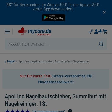
5€*
für Neukunden: Im Web ab 55€ | In der App ab 35€.
Jetzt App downloaden
Nägel
/
ApoLine Nagelhautschieber, Gummihuf mit Nagelreiniger
Nur für kurze Zeit:
Gratis-Versand* ab 19€
Mindestbestellwert!
ApoLine Nagelhautschieber, Gummihuf mit
Nagelreiniger, 1 St
5.0
1 Kundenbewertung*