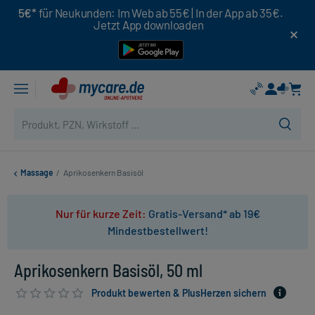
5€*
für Neukunden: Im Web ab 55€ | In der App ab 35€.
Jetzt App downloaden
Massage
/
Aprikosenkern Basisöl
Nur für kurze Zeit:
Gratis-Versand* ab 19€
Mindestbestellwert!
Aprikosenkern Basisöl, 50 ml
Produkt bewerten & PlusHerzen sichern