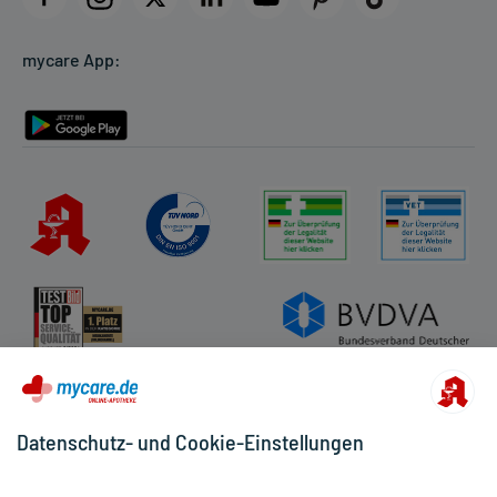
Cookie-Einstellungen
mycare App:
Rückgabe/Widerruf
Barrierefreiheitserklärung
Datenschutz- und Cookie-Einstellungen