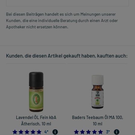
Bei diesen Beiträgen handelt es sich um Meinungen unserer
Kunden, die eine individuelle Beratung durch einen Arzt oder
Apotheker nicht ersetzen können.
Kunden, die diesen Artikel gekauft haben, kauften auch:
Lavendel ÖL Fein kbA
Baders Teebaum Öl MA 100,
Ätherisch, 10 ml
10 ml
5.0
5.0
4
*
3
*