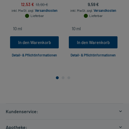
12,53 €
9,59 €
13,90 €
inkl. MwSt.
zzgl.
Versandkosten
inkl. MwSt.
zzgl.
Versandkosten
Lieferbar
Lieferbar
In den Warenkorb
In den Warenkorb
Detail- & Pflichtinformationen
Detail- & Pflichtinformationen
Kundenservice:
Versandkosten
Apotheke: