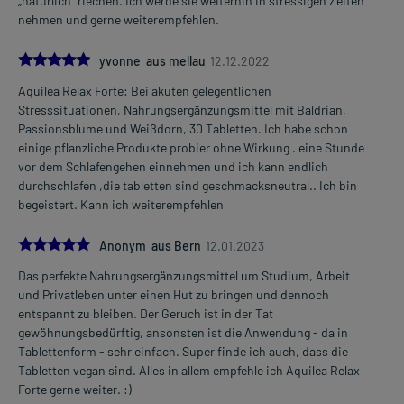
„natürlich“ riechen. Ich werde sie weiterhin in stressigen Zeiten
nehmen und gerne weiterempfehlen.
5.0
yvonne aus mellau
12.12.2022
Aquilea Relax Forte: Bei akuten gelegentlichen
Stresssituationen, Nahrungsergänzungsmittel mit Baldrian,
Passionsblume und Weißdorn, 30 Tabletten. Ich habe schon
einige pflanzliche Produkte probier ohne Wirkung . eine Stunde
vor dem Schlafengehen einnehmen und ich kann endlich
durchschlafen ,die tabletten sind geschmacksneutral.. Ich bin
begeistert. Kann ich weiterempfehlen
5.0
Anonym aus Bern
12.01.2023
Das perfekte Nahrungsergänzungsmittel um Studium, Arbeit
und Privatleben unter einen Hut zu bringen und dennoch
entspannt zu bleiben. Der Geruch ist in der Tat
gewöhnungsbedürftig, ansonsten ist die Anwendung - da in
Tablettenform - sehr einfach. Super finde ich auch, dass die
Tabletten vegan sind. Alles in allem empfehle ich Aquilea Relax
Forte gerne weiter. :)