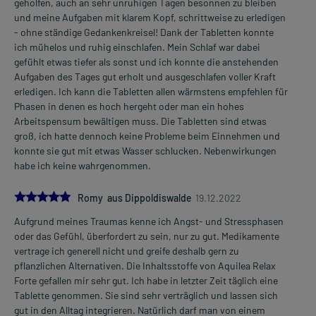
geholfen, auch an sehr unruhigen Tagen besonnen zu bleiben
und meine Aufgaben mit klarem Kopf, schrittweise zu erledigen
- ohne ständige Gedankenkreisel! Dank der Tabletten konnte
ich mühelos und ruhig einschlafen. Mein Schlaf war dabei
gefühlt etwas tiefer als sonst und ich konnte die anstehenden
Aufgaben des Tages gut erholt und ausgeschlafen voller Kraft
erledigen. Ich kann die Tabletten allen wärmstens empfehlen für
Phasen in denen es hoch hergeht oder man ein hohes
Arbeitspensum bewältigen muss. Die Tabletten sind etwas
groß, ich hatte dennoch keine Probleme beim Einnehmen und
konnte sie gut mit etwas Wasser schlucken. Nebenwirkungen
habe ich keine wahrgenommen.
5.0
Romy aus Dippoldiswalde
19.12.2022
Aufgrund meines Traumas kenne ich Angst- und Stressphasen
oder das Gefühl, überfordert zu sein, nur zu gut. Medikamente
vertrage ich generell nicht und greife deshalb gern zu
pflanzlichen Alternativen. Die Inhaltsstoffe von Aquilea Relax
Forte gefallen mir sehr gut. Ich habe in letzter Zeit täglich eine
Tablette genommen. Sie sind sehr verträglich und lassen sich
gut in den Alltag integrieren. Natürlich darf man von einem