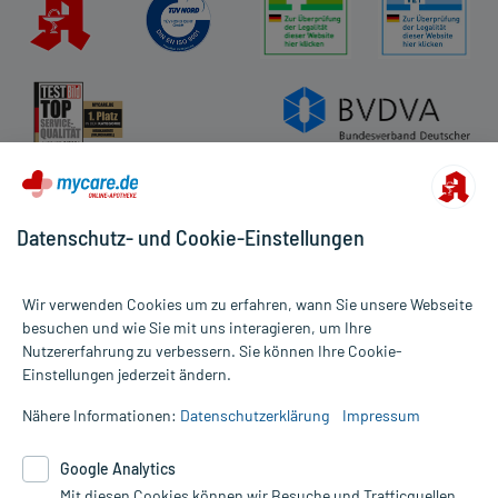
Datenschutz- und Cookie-Einstellungen
Wir verwenden Cookies um zu erfahren, wann Sie unsere Webseite
besuchen und wie Sie mit uns interagieren, um Ihre
Nutzererfahrung zu verbessern. Sie können Ihre Cookie-
Alle Preise gelten inkl. MwSt., ggf. zzgl. Versandkosten
Einstellungen jederzeit ändern.
Informationen auf dieser Website werden ausschließlich für
informative Zwecke zur Verfügung gestellt. Sie ersetzen keinesfalls
Nähere Informationen:
Datenschutzerklärung
Impressum
die Untersuchung und Behandlung durch einen Arzt. Bitte
beachten Sie, dass hierdurch weder Diagnosen gestellt noch
Google Analytics
Therapien eingeleitet werden können. | Diese Webseite benutzt
Mit diesen Cookies können wir Besuche und Trafficquellen
Google Analytics. Lesen Sie bitte dazu die wichtigen Hinweise in