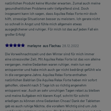
natürlichen Produkt keine Wunder erwarten. Zumal auch meine
gesundheitlichen Probleme sehr tiefgreifend sind. Doch
insgesamt kann ich sagen, dass Aquilea Relax Forte mir doch
hilft, stressige Situationen besser zu meistern. Ich gerate nicht
so schnell in Angst und fühle mich allgemein etwas
ausgeglichener und ruhiger. Für mich ist das auf jeden Fall ein
großer Erfolg!
5.0
marlayne aus Flachau
28.12.2022
Die Vorweihnachtszeit und den Winter sind für mich immer
eine stressvoller Zeit. Mit Aquilea Relax Forte ist das von alleine
vergangen. meine Gedanken waren ruhiger, mein tun war
entspannter und habe mich auch gar nicht bedrängt gefühlt wie
in die vergangene Jahre. Aquilea Relax Forte enthalten
natürlichen Baldrian Die Aquilea Relax Forte haben mir sofort
geholfen, obwohl nach 3 Tage ich so richtig angenehm
entspannt war. Auch an sehr unruhigen Tagen relaxt zu bleiben
und meine Aufgaben mit klarem Kopf, schritt für schritt
erledigen zu können ohne Gedanken Choas! Dank der Tabletten
gab es auch ruhige Nächte, die vorallem Wichtig sind um Job