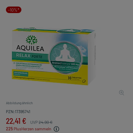
-10%*
Abbildung ähnlich
PZN:17395741
22,41 €
UVP
24,90 €
225
PlusHerzen sammeln