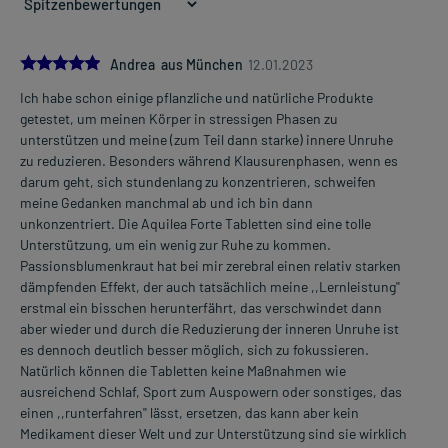
5.0
Andrea aus München
12.01.2023
Ich habe schon einige pflanzliche und natürliche Produkte
getestet, um meinen Körper in stressigen Phasen zu
unterstützen und meine (zum Teil dann starke) innere Unruhe
zu reduzieren. Besonders während Klausurenphasen, wenn es
darum geht, sich stundenlang zu konzentrieren, schweifen
meine Gedanken manchmal ab und ich bin dann
unkonzentriert. Die Aquilea Forte Tabletten sind eine tolle
Unterstützung, um ein wenig zur Ruhe zu kommen.
Passionsblumenkraut hat bei mir zerebral einen relativ starken
dämpfenden Effekt, der auch tatsächlich meine ,,Lernleistung''
erstmal ein bisschen herunterfährt, das verschwindet dann
aber wieder und durch die Reduzierung der inneren Unruhe ist
es dennoch deutlich besser möglich, sich zu fokussieren.
Natürlich können die Tabletten keine Maßnahmen wie
ausreichend Schlaf, Sport zum Auspowern oder sonstiges, das
einen ,,runterfahren'' lässt, ersetzen, das kann aber kein
Medikament dieser Welt und zur Unterstützung sind sie wirklich