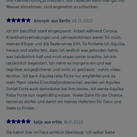
und Familie richtig zu meistern. Die Tabletten kann man gut mit
Wasser einnehmen, sind angenehm zu schlucken.
5.0
Anonym aus Berlin
28.12.2022
Ich bin beruflich stark eingespannt. Arbeit während Corona,
Krankheitsvertretungen und Jahresendstress waren für mich,
meinen Körper und die Seele reines Gift. So forderte ich Aquilea
heraus und stellte fest, dass ich endlich was gefunden hatte,
was tatsächlich half und mich etwas runter brachte. Ich bin
tatsächlich begeistert. Ich nahm es morgens ein und war
tagsüber ausgeglichener und nicht so gestresst - nahm vieles
leichter. Ich kann Aquilea relax Forte nur empfehlen und da
mein Mann starke Einschlafprobleme hat, werden wir Aquilea
Schlaf Forte auch demnächst bei ihm testen. Ich werde Aquilea
Relax Forte nun regelmäßig nutzen. Vielen Dank für die Chance
testen zu dürfen und damit ein kleines Helferlein für Geist und
Seele zu finden.
5.0
katja aus erfde
16.01.2023
Sie haben hier im haus wirklich überzeugt. Ich selber hatte