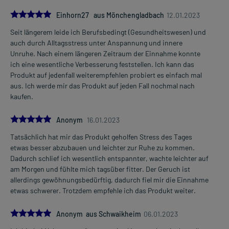
5.0
Einhorn27 aus Mönchengladbach
12.01.2023
Seit längerem leide ich Berufsbedingt (Gesundheitswesen) und
auch durch Alltagsstress unter Anspannung und innere
Unruhe. Nach einem längeren Zeitraum der Einnahme konnte
ich eine wesentliche Verbesserung feststellen. Ich kann das
Produkt auf jedenfall weiterempfehlen probiert es einfach mal
aus. Ich werde mir das Produkt auf jeden Fall nochmal nach
kaufen.
5.0
Anonym
16.01.2023
Tatsächlich hat mir das Produkt geholfen Stress des Tages
etwas besser abzubauen und leichter zur Ruhe zu kommen.
Dadurch schlief ich wesentlich entspannter, wachte leichter auf
am Morgen und fühlte mich tagsüber fitter. Der Geruch ist
allerdings gewöhnungsbedürftig, dadurch fiel mir die Einnahme
etwas schwerer. Trotzdem empfehle ich das Produkt weiter.
5.0
Anonym aus Schwaikheim
06.01.2023