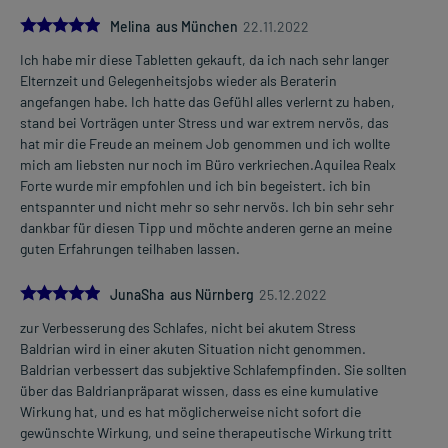
5.0
Melina aus München
22.11.2022
Ich habe mir diese Tabletten gekauft, da ich nach sehr langer
Elternzeit und Gelegenheitsjobs wieder als Beraterin
angefangen habe. Ich hatte das Gefühl alles verlernt zu haben,
stand bei Vorträgen unter Stress und war extrem nervös, das
hat mir die Freude an meinem Job genommen und ich wollte
mich am liebsten nur noch im Büro verkriechen.Aquilea Realx
Forte wurde mir empfohlen und ich bin begeistert. ich bin
entspannter und nicht mehr so sehr nervös. Ich bin sehr sehr
dankbar für diesen Tipp und möchte anderen gerne an meine
guten Erfahrungen teilhaben lassen.
5.0
JunaSha aus Nürnberg
25.12.2022
zur Verbesserung des Schlafes, nicht bei akutem Stress
Baldrian wird in einer akuten Situation nicht genommen.
Baldrian verbessert das subjektive Schlafempfinden. Sie sollten
über das Baldrianpräparat wissen, dass es eine kumulative
Wirkung hat, und es hat möglicherweise nicht sofort die
gewünschte Wirkung, und seine therapeutische Wirkung tritt