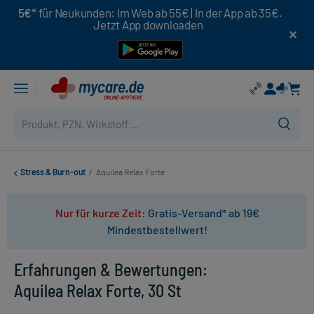
5€*
für Neukunden: Im Web ab 55€ | In der App ab 35€.
Jetzt App downloaden
Stress & Burn-out
/
Aquilea Relax Forte
Nur für kurze Zeit:
Gratis-Versand* ab 19€
Mindestbestellwert!
Erfahrungen & Bewertungen:
Aquilea Relax Forte, 30 St