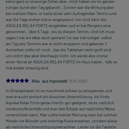
keine ganz so stressige Zeiten aber, mich haben sie im ganzen
ruhiger durch den Tag gebarcht . Extrem war die Wirkung aber
bei meinem Mann, er hatte einen sehr Aufregenden Termin und
war die Tage vorher schon angespannt, mir sind dann die
AQUILEA RELAX FORTE eingefallen und er hat Morgens eine
genommen , über 5 Tage , bis zu diesem Termin. Und ich muss
sagen ( hat ers elber auch gemerkt ) er war viel ruhiger, selbst
am Tag des Termins war er recht enspannt und gelassen !!
Anmerken sollte ich noch , das die Tabletten recht groß sind ,
uns störrt das aber überhaupt nicht. Ich werde also immer
einen Vorrat an AQUILEA RELAX FORTE im Haus haben , falls es
mal wieder stressig wird
5.0
Nika aus Ingolstadt
17.01.2023
In Stressphasen ist es manchmal schwer zu entspannen und
man braucht einfach ein bisschen Unterstützung. Ich finde
Aquilea Relax Forte genau hierfür gut geeignet, da es natürlich
Inhaltsstoffe enthält und man den Körper auf natürliche Weise
unterstützen kann. Man sollte meiner Meinung nach bei solchen
Mitteln nie Wunder und sofortige Ruhe erwarten, sondern diese
als natürliche Unterstützung betrachten. Leider ist die Tablette