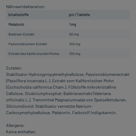
Nährwertdeklaration:
Inhaltsstoffe
pro 1 Tablette
Melatonin
1 mg
Baldrian-Extrakt
50 mg
Passionsblumen-Extrakt
100 mg
Extrakt des Kalifornischen Mohns
100 mg
Zutaten:
Stabilisator Hydroxypropylmethylcellulose, Passionsblumenextrakt
(Passiflora incarnata L.), Extrakt vom Kalifornischen Mohn
(Eschscholzia californica Cham.), Füllstoffe mikrokristalline
Cellulose, Dicalciumphosphat; Baldrianextrakt (Valeriana
officinalis L.), Trennmittel Magnesiumsalze von Speisefettsäuren,
Siliciumdioxid; Stabilisator vernetzte Natrium-
Carboxymethylcellulose, Melatonin, Farbstoff Indigokarmin.
Allergene:
Keine enthalten.