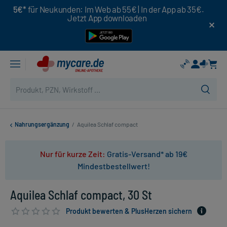
5€*
für Neukunden: Im Web ab 55€ | In der App ab 35€.
Jetzt App downloaden
Nahrungsergänzung
/
Aquilea Schlaf compact
Nur für kurze Zeit:
Gratis-Versand* ab 19€
Mindestbestellwert!
Aquilea Schlaf compact, 30 St
Produkt bewerten & PlusHerzen sichern