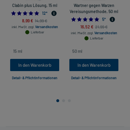
Clabin plus Lösung, 15 ml
Wartner gegen Warzen
Vereisungsmethode, 50 ml
4.833333333333333
12
*
5.0
5
*
8,99 €
14,99 €
16,52 €
21,99 €
inkl. MwSt.
zzgl.
Versandkosten
Lieferbar
inkl. MwSt.
zzgl.
Versandkosten
Lieferbar
In den Warenkorb
In den Warenkorb
Detail- & Pflichtinformationen
Detail- & Pflichtinformationen