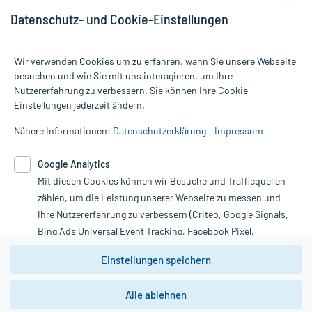
Datenschutz- und Cookie-Einstellungen
Wir verwenden Cookies um zu erfahren, wann Sie unsere Webseite
besuchen und wie Sie mit uns interagieren, um Ihre
Nutzererfahrung zu verbessern. Sie können Ihre Cookie-
Alle Preise gelten inkl. MwSt., ggf. zzgl. Versandkosten
Einstellungen jederzeit ändern.
Informationen auf dieser Website werden ausschließlich für
informative Zwecke zur Verfügung gestellt. Sie ersetzen keinesfalls
Nähere Informationen:
Datenschutzerklärung
Impressum
die Untersuchung und Behandlung durch einen Arzt. Bitte
beachten Sie, dass hierdurch weder Diagnosen gestellt noch
Google Analytics
Therapien eingeleitet werden können. | Diese Webseite benutzt
Mit diesen Cookies können wir Besuche und Trafficquellen
Google Analytics. Lesen Sie bitte dazu die wichtigen Hinweise in
unserer Datenschutzerklärung. Für den Widerruf einer Bestellung
zählen, um die Leistung unserer Webseite zu messen und
nutzen Sie das Formular:
Ihre Nutzererfahrung zu verbessern (Criteo, Google Signals,
Bing Ads Universal Event Tracking, Facebook Pixel,
Vertrag widerrufen
Youtube-Social Plugin).
Einstellungen speichern
Wir weisen darauf hin, dass die
Datenschutzbestimmungen von
Google Analytics
nicht
Alle ablehnen
*Hinweise zu unseren Aktionen und Bewertungen
zwingend den Europäischen Anforderungen gem. EU-
DSGVO genügen und ein Datentransfer in Drittstaaten bzw.