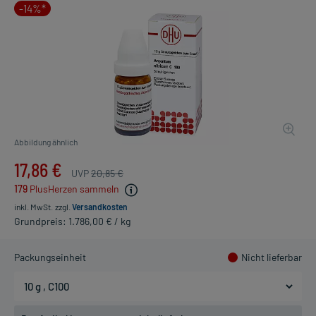
-14%*
Abbildung ähnlich
17,86 €
UVP
20,85 €
179
PlusHerzen sammeln
inkl. MwSt.
zzgl.
Versandkosten
Grundpreis: 1.786,00 € / kg
Packungseinheit
Nicht lieferbar