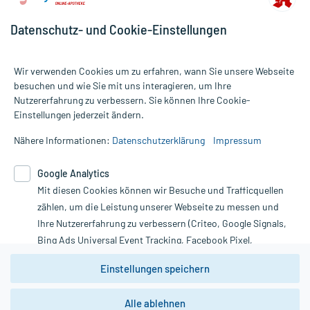
Datenschutz- und Cookie-Einstellungen
Wir verwenden Cookies um zu erfahren, wann Sie unsere Webseite
besuchen und wie Sie mit uns interagieren, um Ihre
Nutzererfahrung zu verbessern. Sie können Ihre Cookie-
Alle Preise gelten inkl. MwSt., ggf. zzgl. Versandkosten
Einstellungen jederzeit ändern.
Informationen auf dieser Website werden ausschließlich für
informative Zwecke zur Verfügung gestellt. Sie ersetzen keinesfalls
Nähere Informationen:
Datenschutzerklärung
Impressum
die Untersuchung und Behandlung durch einen Arzt. Bitte
beachten Sie, dass hierdurch weder Diagnosen gestellt noch
Google Analytics
Therapien eingeleitet werden können. | Diese Webseite benutzt
Mit diesen Cookies können wir Besuche und Trafficquellen
Google Analytics. Lesen Sie bitte dazu die wichtigen Hinweise in
unserer Datenschutzerklärung. Für den Widerruf einer Bestellung
zählen, um die Leistung unserer Webseite zu messen und
nutzen Sie das Formular:
Ihre Nutzererfahrung zu verbessern (Criteo, Google Signals,
Bing Ads Universal Event Tracking, Facebook Pixel,
Vertrag widerrufen
Youtube-Social Plugin).
Einstellungen speichern
Wir weisen darauf hin, dass die
Datenschutzbestimmungen von
Google Analytics
nicht
Alle ablehnen
*Hinweise zu unseren Aktionen und Bewertungen
zwingend den Europäischen Anforderungen gem. EU-