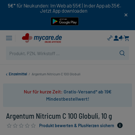
5€*
für Neukunden: Im Web ab 55€ | In der App ab 35€.
Jetzt App downloaden
Einzelmittel
/
Argentum Nitricum C 100 Globuli
Nur für kurze Zeit:
Gratis-Versand* ab 19€
Mindestbestellwert!
Argentum Nitricum C 100 Globuli, 10 g
Produkt bewerten & PlusHerzen sichern