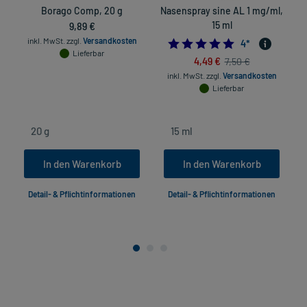
Borago Comp, 20 g
Nasenspray sine AL 1 mg/ml,
9,89 €
15 ml
inkl. MwSt.
zzgl.
Versandkosten
5.0
4
*
Lieferbar
4,49 €
7,50 €
inkl. MwSt.
zzgl.
Versandkosten
Lieferbar
In den Warenkorb
In den Warenkorb
Detail- & Pflichtinformationen
Detail- & Pflichtinformationen