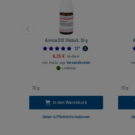
Arnica D12 Globuli, 10 g
A
5.0
12
*
8,25 €
12,95 €
inkl. MwSt.
zzgl.
Versandkosten
in
Lieferbar
In den Warenkorb
Detail- & Pflichtinformationen
De