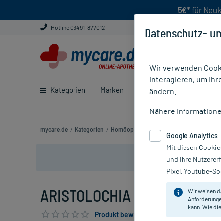
5€*
für Neuk
Hotline 03491-877012
Datenschutz- un
Wir verwenden Cooki
interagieren, um Ihr
Kategorien
Marken
Ratgeber
E-Rezept ei
ändern.
Nähere Information
mycare.de
/
Kategorien
/
Homöopathie
/
Einzelmittel
/
ARISTOLOC
Google Analytics
Mit diesen Cookie
und Ihre Nutzerer
Pixel, Youtube-Soc
ARISTOLOCHIA CLEM D12, 20 
Wir weisen d
Anforderunge
kann. Wie die
Produkt bewerten & PlusHerzen sichern