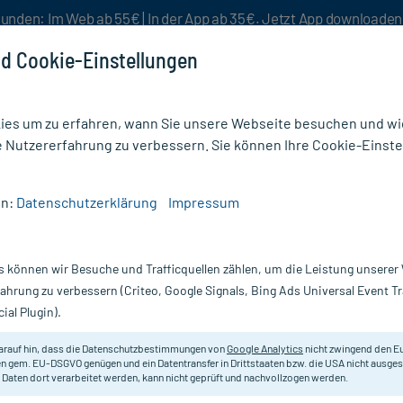
unden: Im Web ab 55€ | In der App ab 35€. Jetzt App downloade
d Cookie-Einstellungen
es um zu erfahren, wann Sie unsere Webseite besuchen und wie
e Nutzererfahrung zu verbessern. Sie können Ihre Cookie-Einste
nlösen
Rezeptur
Aktion %
en:
Datenschutzerklärung
Impressum
HIA CLEM D12
s können wir Besuche und Trafficquellen zählen, um die Leistung unsere
Nur für kurze Zeit:
Gratis-Versand* ab 19€ Mindestbestellwert!
fahrung zu verbessern (Criteo, Google Signals, Bing Ads Universal Event 
ial Plugin).
ml
DHU - Einzelmittel
arauf hin, dass die Datenschutzbestimmungen von
Google Analytics
nicht zwingend den E
n gem. EU-DSGVO genügen und ein Datentransfer in Drittstaaten bzw. die USA nicht ausg
 Daten dort verarbeitet werden, kann nicht geprüft und nachvollzogen werden.
Homöopathisches Arzneimittel.