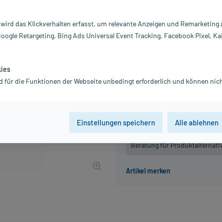
Darreichung:
Di
Inhalt:
20
 wird das Klickverhalten erfasst, um relevante Anzeigen und Remarketing
PZN:
0
Google Retargeting, Bing Ads Universal Event Tracking, Facebook Pixel, Ka
Hersteller:
DH
13,24 €
UVP
15,45 €
133
P
kies
inkl. MwSt.
zzgl.
Versandkosten
d für die Funktionen der Webseite unbedingt erforderlich und können nich
Grundpreis: 662,00 € / l
Einstellungen speichern
Alle ablehnen
Der Artikel ist momentan nicht
Beratung für Produktalternat