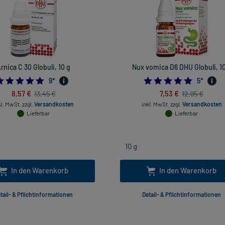
rnica C 30 Globuli, 10 g
Nux vomica D6 DHU Globuli, 10
4.888888888888889
5.0
9
*
5
*
8,57 €
7,53 €
13,45 €
12,95 €
kl. MwSt.
zzgl.
Versandkosten
inkl. MwSt.
zzgl.
Versandkosten
Lieferbar
Lieferbar
In den Warenkorb
In den Warenkorb
tail- & Pflichtinformationen
Detail- & Pflichtinformationen