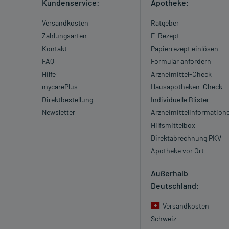
Kundenservice:
Apotheke:
Versandkosten
Ratgeber
Zahlungsarten
E-Rezept
Kontakt
Papierrezept einlösen
FAQ
Formular anfordern
Hilfe
Arzneimittel-Check
mycarePlus
Hausapotheken-Check
Direktbestellung
Individuelle Blister
Newsletter
Arzneimittelinformation
Hilfsmittelbox
Direktabrechnung PKV
Apotheke vor Ort
Außerhalb
Deutschland:
Versandkosten
Schweiz