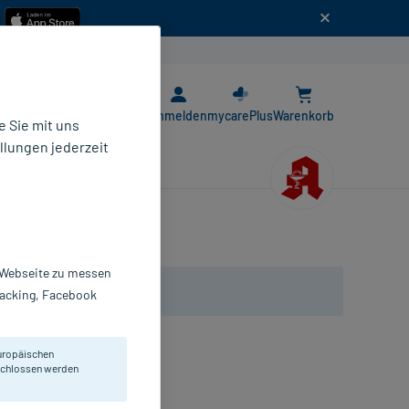
n
E-Rezept App
Anmelden
mycarePlus
Warenkorb
 Sie mit uns
llungen jederzeit
r Webseite zu messen
Tracking, Facebook
uropäischen
eschlossen werden