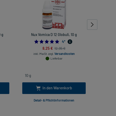
 g
Nux Vomica D 12 Globuli, 10 g
Rhus toxi
rheuma
4.75
4
*
8,25 €
12,95 €
inkl. MwSt.
zzgl.
Versandkosten
Lieferbar
inkl
In den Warenkorb
Detail- & Pflichtinformationen
Deta