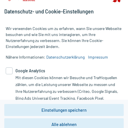
Datenschutz- und Cookie-Einstellungen
Wir verwenden Cookies um zu erfahren, wann Sie unsere Webseite
besuchen und wie Sie mit uns interagieren, um Ihre
Nutzererfahrung zu verbessern. Sie können Ihre Cookie-
Alle Preise gelten inkl. MwSt., ggf. zzgl. Versandkosten
Einstellungen jederzeit ändern.
Informationen auf dieser Website werden ausschließlich für
informative Zwecke zur Verfügung gestellt. Sie ersetzen keinesfalls
Nähere Informationen:
Datenschutzerklärung
Impressum
die Untersuchung und Behandlung durch einen Arzt. Bitte
beachten Sie, dass hierdurch weder Diagnosen gestellt noch
Google Analytics
Therapien eingeleitet werden können. | Diese Webseite benutzt
Mit diesen Cookies können wir Besuche und Trafficquellen
Google Analytics. Lesen Sie bitte dazu die wichtigen Hinweise in
unserer Datenschutzerklärung. Für den Widerruf einer Bestellung
zählen, um die Leistung unserer Webseite zu messen und
nutzen Sie das Formular:
Ihre Nutzererfahrung zu verbessern (Criteo, Google Signals,
Bing Ads Universal Event Tracking, Facebook Pixel,
Vertrag widerrufen
Youtube-Social Plugin).
Einstellungen speichern
Wir weisen darauf hin, dass die
Datenschutzbestimmungen von
Google Analytics
nicht
Alle ablehnen
*Hinweise zu unseren Aktionen und Bewertungen
zwingend den Europäischen Anforderungen gem. EU-