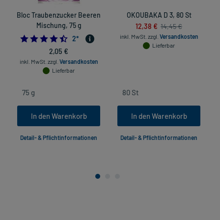
Bloc Traubenzucker Beeren
OKOUBAKA D 3, 80 St
Mischung, 75 g
12,38 €
14,45 €
inkl. MwSt.
zzgl.
Versandkosten
4.5
2
*
Lieferbar
2,05 €
inkl. MwSt.
zzgl.
Versandkosten
Lieferbar
In den Warenkorb
In den Warenkorb
Detail- & Pflichtinformationen
Detail- & Pflichtinformationen