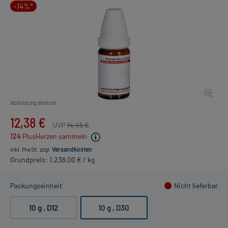
-14%*
Abbildung ähnlich
12,38 €
UVP
14,45 €
124
PlusHerzen sammeln
inkl. MwSt.
zzgl.
Versandkosten
Grundpreis: 1.238,00 € / kg
Packungseinheit
Nicht lieferbar
10 g
, D12
10 g
, D30