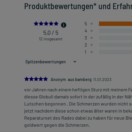
Produktbewertungen* und Erfah
5.0
5
4
5,0 / 5
3
12 insgesamt
2
1
5.0
Anonym aus bamberg
11.01.2023
vor Jahren nach einem heftigen Sturz mit meinem F
diesse Globuli damals sofort in der zufällig in der
Lutschen begonnen . Die Schmerzen wurden nicht so 
jetzt nachdem diese schon etwas älter waren in beka
Reparaturset des Rades dabei zu haben für neue Bles
goldwert gegen die Schmerzen.