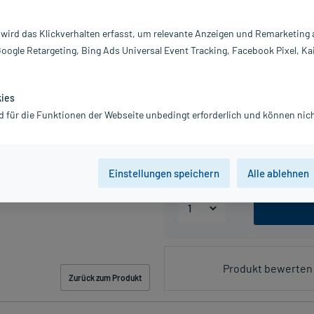
 wird das Klickverhalten erfasst, um relevante Anzeigen und Remarketing
PZN:02110230
Google Retargeting, Bing Ads Universal Event Tracking, Facebook Pixel, Ka
8,25 €
UVP
12,95 €
83
Plu
inkl. MwSt.
zzgl.
Versandkosten
kies
Grundpreis: 825,00 € / kg
d für die Funktionen der Webseite unbedingt erforderlich und können nich
Packungseinheit
Einstellungen speichern
Alle ablehnen
Produkt bewerten 
Zurück zum Produkt