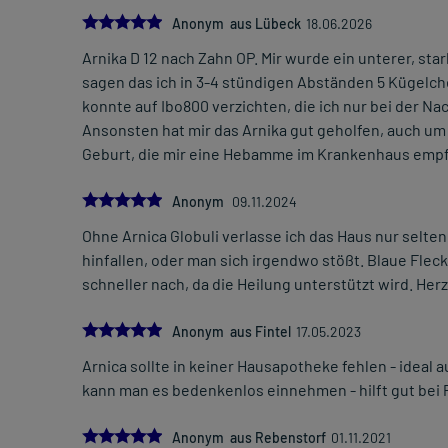
5.0
Anonym aus Lübeck
18.06.2026
Arnika D 12 nach Zahn OP. Mir wurde ein unterer, s
sagen das ich in 3-4 stündigen Abständen 5 Kügelch
konnte auf Ibo800 verzichten, die ich nur bei der
Ansonsten hat mir das Arnika gut geholfen, auch um
Geburt, die mir eine Hebamme im Krankenhaus empf
5.0
Anonym
09.11.2024
Ohne Arnica Globuli verlasse ich das Haus nur selte
hinfallen, oder man sich irgendwo stößt. Blaue Fle
schneller nach, da die Heilung unterstützt wird. H
5.0
Anonym aus Fintel
17.05.2023
Arnica sollte in keiner Hausapotheke fehlen - ideal
kann man es bedenkenlos einnehmen - hilft gut bei 
5.0
Anonym aus Rebenstorf
01.11.2021