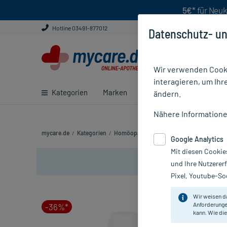
5€*
für Neuk
Hotline 03491-877012
Datenschutz- un
Wir verwenden Cooki
interagieren, um Ihr
Kategorien
Marken
Ratgeber
E-Rezept ei
ändern.
Nähere Information
mycare.de
/
Kategorien
/
Homöopathie
/
Einzelmittel
/
Arnica D12 G
Google Analytics
Mit diesen Cookie
und Ihre Nutzerer
Pixel, Youtube-Soc
Wir weisen d
Anforderunge
-36%*
kann. Wie die