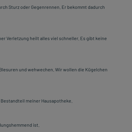
urch Sturz oder Gegenrennen. Er bekommt dadurch
r Verletzung heilt alles viel schneller. Es gibt keine
 Blesuren und wehwechen. Wir wollen die Kügelchen
un Bestandteil meiner Hausapotheke.
ndungshemmend ist.