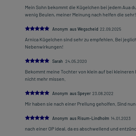
Mein Sohn bekommt die Kügelchen bei jedem Aua d
wenig Beulen, meiner Meinung nach helfen die sehr!
5.0
Anonym aus Wegscheid
22.09.2025
Arnica Kügelchen sind sehr zu empfehlen. Bei jegliche
Nebenwirkungen!
5.0
Sarah
24.05.2020
Bekommt meine Tochter von klein auf bei kleineren
nicht mehr missen.
5.0
Anonym aus Speyer
23.08.2022
Mir haben sie nach einer Prellung geholfen. Sind n
5.0
Anonym aus Risum-Lindholm
14.01.2023
nach einer OP ideal, da es abschwellend und entzü