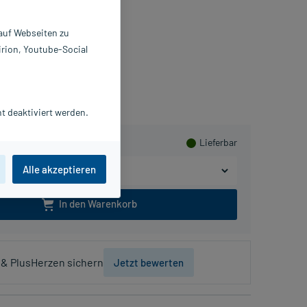
 auf Webseiten zu
irion, Youtube-Social
sHerzen sammeln
t deaktiviert werden.
Lieferbar
Alle akzeptieren
In den Warenkorb
& PlusHerzen sichern
Jetzt bewerten