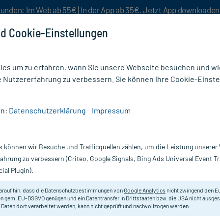
unden: Im Web ab 55€ | In der App ab 35€. Jetzt App downloade
d Cookie-Einstellungen
es um zu erfahren, wann Sie unsere Webseite besuchen und wie
e Nutzererfahrung zu verbessern. Sie können Ihre Cookie-Einste
nlösen
Rezeptur
Aktion %
en:
Datenschutzerklärung
Impressum
lobuli
s können wir Besuche und Trafficquellen zählen, um die Leistung unsere
Nur für kurze Zeit:
Gratis-Versand* ab 19€ Mindestbestellwert!
fahrung zu verbessern (Criteo, Google Signals, Bing Ads Universal Event 
ial Plugin).
Erfahrungen & B
arauf hin, dass die Datenschutzbestimmungen von
Google Analytics
nicht zwingend den E
n gem. EU-DSGVO genügen und ein Datentransfer in Drittstaaten bzw. die USA nicht ausg
 Daten dort verarbeitet werden, kann nicht geprüft und nachvollzogen werden.
Arnica D12 Globuli