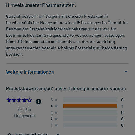
Hinweis unserer Pharmazeuten:
Generell beliefern wir Sie gern mit unseren Produkten in
haushaltsüblicher Menge mit maximal 15 Packungen im Quartal. Im
Rahmen der Arzneimittelsicherheit behalten wir uns vor, für
bestimmte Medikamente gesonderte Höchstmengen festzulegen.
Dies trifft insbesondere auf Produkte zu, die nur kurzfristig
angewandt werden oder ein erhöhtes Potenzial zur Überdosierung
besitzen.
Weitere Informationen
Anwendungsgebiete:
Produktbewertungen* und Erfahrungen unserer Kunden
- Trockene Augen
- Benetzung von harten Kontaktlinsen während des Tragens
4.0
5
0
4
1
4,0 / 5
3
0
Dosierung und Anwendungshinweise:
1 insgesamt
2
0
Alle Altersgruppen
1
0
1 Tropfen
3-5-mal täglich oder häufiger