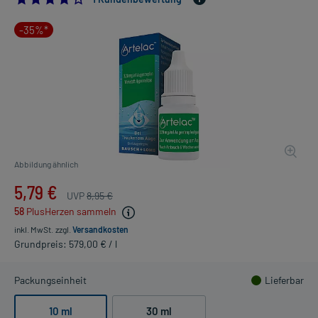
-35%*
Abbildung ähnlich
5,79 €
UVP
8,95 €
58
PlusHerzen sammeln
inkl. MwSt.
zzgl.
Versandkosten
Grundpreis: 579,00 € / l
Packungseinheit
Lieferbar
10 ml
30 ml