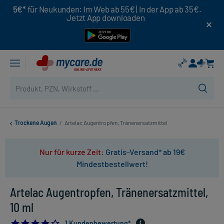
5€*
für Neukunden: Im Web ab 55€ | In der App ab 35€.
Jetzt App downloaden
Trockene Augen
/
Artelac Augentropfen, Tränenersatzmittel
Nur für kurze Zeit:
Gratis-Versand* ab 19€
Mindestbestellwert!
Artelac Augentropfen, Tränenersatzmittel,
10 ml
4.0
1 Kundenbewertung*