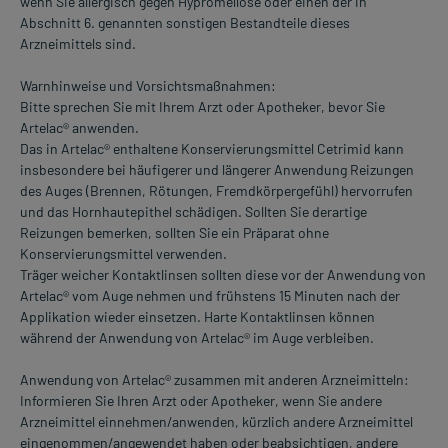
wenn Sie allergisch gegen Hypromellose oder einen der in
Abschnitt 6. genannten sonstigen Bestandteile dieses
Arzneimittels sind.
Warnhinweise und Vorsichtsmaßnahmen:
Bitte sprechen Sie mit Ihrem Arzt oder Apotheker, bevor Sie
Artelac® anwenden.
Das in Artelac® enthaltene Konservierungsmittel Cetrimid kann
insbesondere bei häufigerer und längerer Anwendung Reizungen
des Auges (Brennen, Rötungen, Fremdkörpergefühl) hervorrufen
und das Hornhautepithel schädigen. Sollten Sie derartige
Reizungen bemerken, sollten Sie ein Präparat ohne
Konservierungsmittel verwenden.
Träger weicher Kontaktlinsen sollten diese vor der Anwendung von
Artelac® vom Auge nehmen und frühstens 15 Minuten nach der
Applikation wieder einsetzen. Harte Kontaktlinsen können
während der Anwendung von Artelac® im Auge verbleiben.
Anwendung von Artelac® zusammen mit anderen Arzneimitteln:
Informieren Sie Ihren Arzt oder Apotheker, wenn Sie andere
Arzneimittel einnehmen/anwenden, kürzlich andere Arzneimittel
eingenommen/angewendet haben oder beabsichtigen, andere