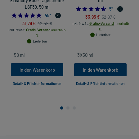
Elasticity Rose Tagescreme
ml
LSF30, 50 ml
4.6
5
*
4.733333333333333
45
*
33,95 €
52,97 €
31,79 €
42,45 €
inkl. MwSt.
Gratis-Versand
innerhalb
D.
inkl. MwSt.
Gratis-Versand
innerhalb
Lieferbar
D.
Lieferbar
In den Warenkorb
In den Warenkorb
Detail- & Pflichtinformationen
Detail- & Pflichtinformationen