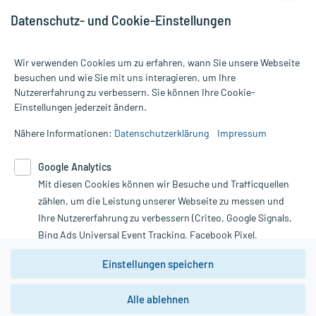
Datenschutz- und Cookie-Einstellungen
Wir verwenden Cookies um zu erfahren, wann Sie unsere Webseite
besuchen und wie Sie mit uns interagieren, um Ihre
Nutzererfahrung zu verbessern. Sie können Ihre Cookie-
Alle Preise gelten inkl. MwSt., ggf. zzgl. Versandkosten
Einstellungen jederzeit ändern.
Informationen auf dieser Website werden ausschließlich für
informative Zwecke zur Verfügung gestellt. Sie ersetzen keinesfalls
Nähere Informationen:
Datenschutzerklärung
Impressum
die Untersuchung und Behandlung durch einen Arzt. Bitte
beachten Sie, dass hierdurch weder Diagnosen gestellt noch
Google Analytics
Therapien eingeleitet werden können. | Diese Webseite benutzt
Mit diesen Cookies können wir Besuche und Trafficquellen
Google Analytics. Lesen Sie bitte dazu die wichtigen Hinweise in
unserer Datenschutzerklärung. Für den Widerruf einer Bestellung
zählen, um die Leistung unserer Webseite zu messen und
nutzen Sie das Formular:
Ihre Nutzererfahrung zu verbessern (Criteo, Google Signals,
Bing Ads Universal Event Tracking, Facebook Pixel,
Vertrag widerrufen
Youtube-Social Plugin).
Einstellungen speichern
Wir weisen darauf hin, dass die
Datenschutzbestimmungen von
Google Analytics
nicht
Alle ablehnen
*Hinweise zu unseren Aktionen und Bewertungen
zwingend den Europäischen Anforderungen gem. EU-
DSGVO genügen und ein Datentransfer in Drittstaaten bzw.