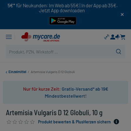
5€*
für Neukunden: Im Web ab 55€ | In der App ab 35€.
Jetzt App downloaden
Einzelmittel
/
Artemisia Vulgaris D 12 Globuli
Nur für kurze Zeit:
Gratis-Versand* ab 19€
Mindestbestellwert!
Artemisia Vulgaris D 12 Globuli, 10 g
Produkt bewerten & PlusHerzen sichern