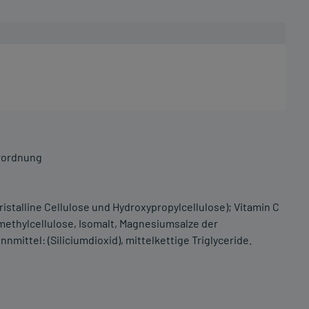
rordnung
okristalline Cellulose und Hydroxypropylcellulose); Vitamin C
methylcellulose, Isomalt, Magnesiumsalze der
nmittel: (Siliciumdioxid), mittelkettige Triglyceride.