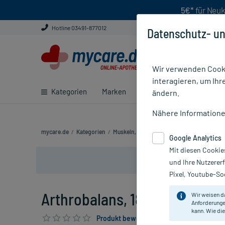
5€*
für Neuk
Hotline 03491-877012
Datenschutz- un
Wir verwenden Cooki
interagieren, um Ihr
Kategorien
Marken
Ratgeber
E-Rezept ei
ändern.
Nähere Information
mycare.de
/
Kategorien
/
Muskeln, Knochen & Gelenke
/
Muskel, Kn
Google Analytics
Mit diesen Cookie
und Ihre Nutzerer
Pixel, Youtube-Soc
Arthrobalans, 180 St
Wir weisen d
Anforderunge
kann. Wie die
Produkt bewerten & PlusHerzen sichern