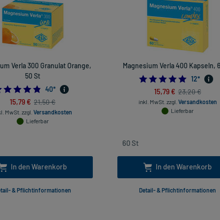
um Verla 300 Granulat Orange,
Magnesium Verla 400 Kapseln, 6
50 St
4.916666
12
*
4.825
40
*
15,79 €
23,20 €
15,79 €
21,50 €
inkl. MwSt.
zzgl.
Versandkosten
Lieferbar
kl. MwSt.
zzgl.
Versandkosten
Lieferbar
In den Warenkorb
In den Warenkorb
tail- & Pflichtinformationen
Detail- & Pflichtinformationen