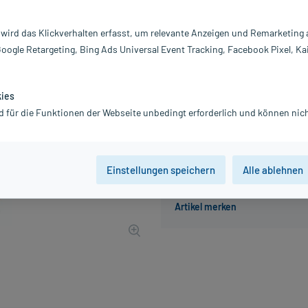
Inhalt:
18
PZN:
0
 wird das Klickverhalten erfasst, um relevante Anzeigen und Remarketing
Hersteller:
B
Google Retargeting, Bing Ads Universal Event Tracking, Facebook Pixel, Ka
21,84 €
UVP
29,70 €
219
P
inkl. MwSt.
Gratis-Versand
innerhalb D.
kies
d für die Funktionen der Webseite unbedingt erforderlich und können nich
Der Artikel ist momentan nicht
Einstellungen speichern
Alle ablehnen
Beratung für Produktalternat