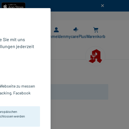
n
E-Rezept App
Anmelden
mycarePlus
Warenkorb
 Sie mit uns
llungen jederzeit
r Webseite zu messen
Tracking, Facebook
uropäischen
t.
eschlossen werden
bletten