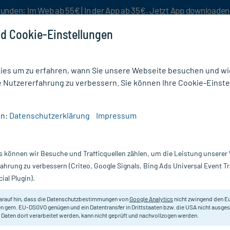
unden: Im Web ab 55€ | In der App ab 35€. Jetzt App downloade
d Cookie-Einstellungen
es um zu erfahren, wann Sie unsere Webseite besuchen und wie
e Nutzererfahrung zu verbessern. Sie können Ihre Cookie-Einste
nlösen
Rezeptur
Aktion %
en:
Datenschutzerklärung
Impressum
ochen & Gelenke Nahrungsergänzung
/
Arthrobalans
s können wir Besuche und Trafficquellen zählen, um die Leistung unsere
Nur für kurze Zeit:
Gratis-Versand* ab 19€ Mindestbestellwert!
fahrung zu verbessern (Criteo, Google Signals, Bing Ads Universal Event 
ial Plugin).
arauf hin, dass die Datenschutzbestimmungen von
Google Analytics
nicht zwingend den E
Hochdosiertes Glucosaminpräpara
n gem. EU-DSGVO genügen und ein Datentransfer in Drittstaaten bzw. die USA nicht ausg
 Daten dort verarbeitet werden, kann nicht geprüft und nachvollzogen werden.
Darreichung:
Ta