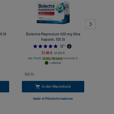
0 St
Biolectra Magnesium 400 mg Ultra
Magnes
Kapseln, 100 St
666666667
5.0
12
*
31,99 €
41,50 €
inkl. MwSt.
Gratis-Versand
innerhalb D.
inkl
Lieferbar
In den Warenkorb
Detail- & Pflichtinformationen
Deta