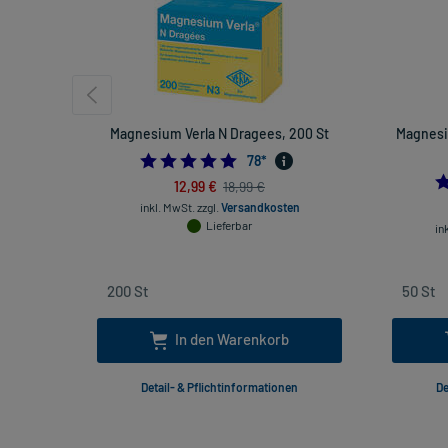
Magnesium Verla N Dragees, 200 St
Magnesi
4.884615384615385
78
*
12,99 €
18,99 €
inkl. MwSt.
zzgl.
Versandkosten
Lieferbar
in
In den Warenkorb
Detail- & Pflichtinformationen
De