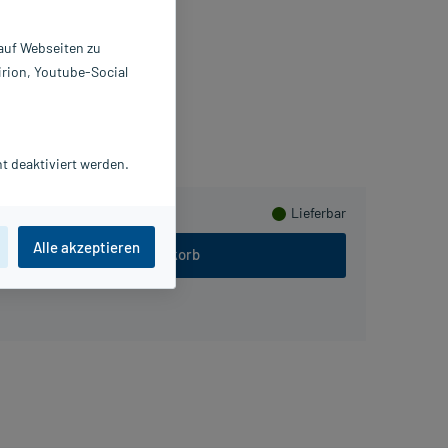
X1 ml
2906012
 auf Webseiten zu
ALA Heilmittel GmbH
irion, Youtube-Social
ammeln
t deaktiviert werden.
Lieferbar
Alle akzeptieren
In den Warenkorb