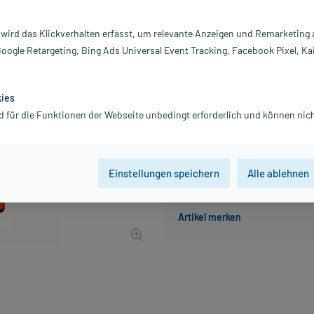
Inhalt:
10
PZN:
0
 wird das Klickverhalten erfasst, um relevante Anzeigen und Remarketing
Hersteller:
W
Google Retargeting, Bing Ads Universal Event Tracking, Facebook Pixel, Ka
27,03 €
271
PlusHerzen s
inkl. MwSt.
Gratis-Versand
innerhalb D.
kies
Grundpreis: 2.703,00 € / l
d für die Funktionen der Webseite unbedingt erforderlich und können nich
Einstellungen speichern
Alle ablehnen