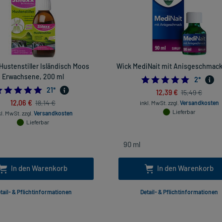
 Hustenstiller Isländisch Moos
Wick MediNait mit Anisgeschmack
Erwachsene, 200 ml
5.0
2
*
5.0
21
*
12,39 €
15,49 €
12,06 €
18,14 €
inkl. MwSt.
zzgl.
Versandkosten
Lieferbar
kl. MwSt.
zzgl.
Versandkosten
Lieferbar
In den Warenkorb
In den Warenkorb
tail- & Pflichtinformationen
Detail- & Pflichtinformationen