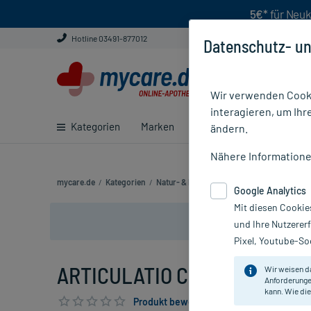
5€*
für Neuk
Hotline 03491-877012
Datenschutz- un
Wir verwenden Cooki
interagieren, um Ihr
Kategorien
Marken
Ratgeber
E-Rezept ei
ändern.
Nähere Information
mycare.de
/
Kategorien
/
Natur- & Pflanzenheilkunde
/
Anthroposo
Google Analytics
Mit diesen Cookie
und Ihre Nutzerer
Pixel, Youtube-Soc
ARTICULATIO CUBITI GL D 5, 1
Wir weisen d
Anforderunge
kann. Wie die
Produkt bewerten & PlusHerzen sichern