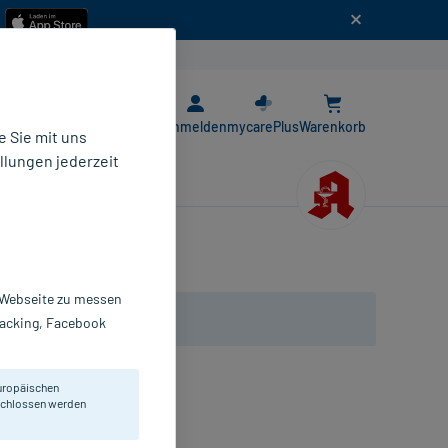
n
E-Rezept App
Anmelden
mycarePlus
Warenkorb
 Sie mit uns
llungen jederzeit
r Webseite zu messen
Tracking, Facebook
uropäischen
eschlossen werden
mpullen