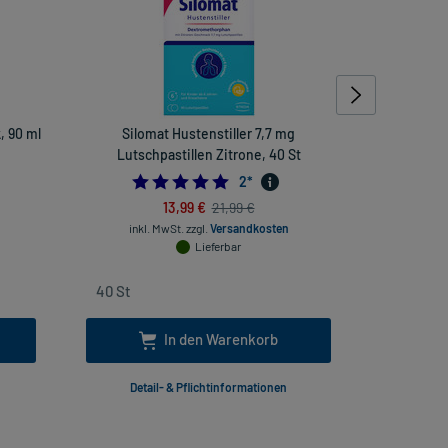
, 90 ml
Silomat Hustenstiller 7,7 mg
Stilaxx Hus
Lutschpastillen Zitrone, 40 St
5.0
2
*
13,99 €
21,99 €
inkl. MwSt.
zzgl.
Versandkosten
inkl
Lieferbar
In den Warenkorb
Detail- & Pflichtinformationen
Deta