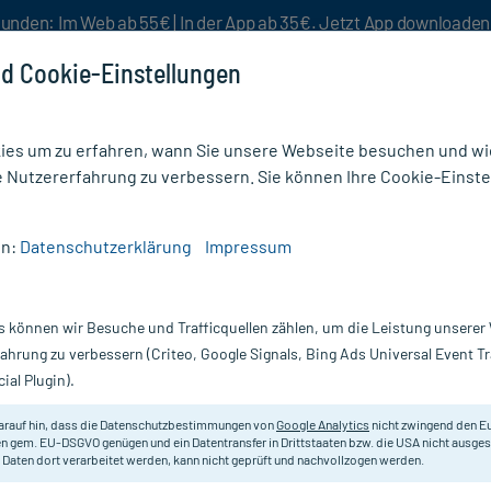
unden: Im Web ab 55€ | In der App ab 35€. Jetzt App downloade
d Cookie-Einstellungen
es um zu erfahren, wann Sie unsere Webseite besuchen und wie
e Nutzererfahrung zu verbessern. Sie können Ihre Cookie-Einste
nlösen
Rezeptur
Aktion %
en:
Datenschutzerklärung
Impressum
phie
/
ARTICULATIO CUBITI GL D 5
s können wir Besuche und Trafficquellen zählen, um die Leistung unsere
Nur für kurze Zeit:
Gratis-Versand* ab 19€ Mindestbestellwert!
fahrung zu verbessern (Criteo, Google Signals, Bing Ads Universal Event 
ial Plugin).
0X1 ml
arauf hin, dass die Datenschutzbestimmungen von
Google Analytics
nicht zwingend den E
Homöopathisches Arzneimittel.
n gem. EU-DSGVO genügen und ein Datentransfer in Drittstaaten bzw. die USA nicht ausg
 Daten dort verarbeitet werden, kann nicht geprüft und nachvollzogen werden.
Darreichung:
A