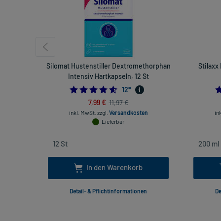
Silomat Hustenstiller Dextromethorphan
Stilaxx
Intensiv Hartkapseln, 12 St
4.583333333333333
12
*
7,99 €
11,97 €
inkl. MwSt.
zzgl.
Versandkosten
in
Lieferbar
In den Warenkorb
Detail- & Pflichtinformationen
De