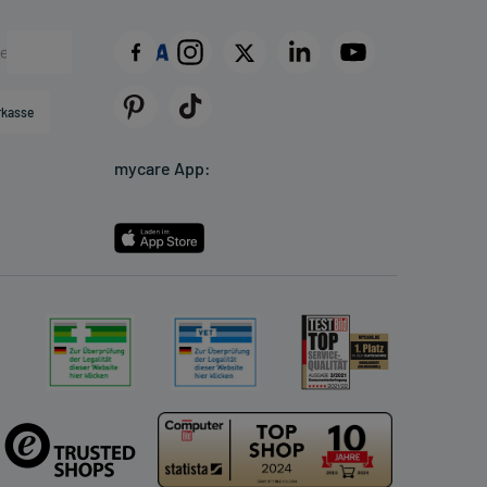
rkasse
mycare App: