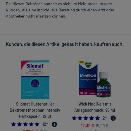
Bei diesen Beiträgen handelt es sich um Meinungen unserer
Kunden, die eine individuelle Beratung durch einen Arzt oder
Apotheker nicht ersetzen können.
Kunden, die diesen Artikel gekauft haben, kauften auch:
Silomat Hustenstiller
Wick MediNait mit
Dextromethorphan Intensiv
Anisgeschmack, 90 ml
Hartkapseln, 12 St
5.0
2
*
4.583333333333333
12
*
12,39 €
15,49 €