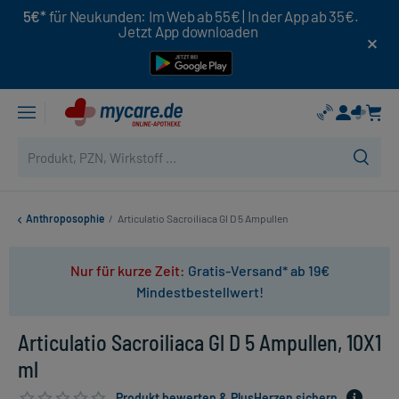
5€*
für Neukunden: Im Web ab 55€ | In der App ab 35€.
Jetzt App downloaden
Anthroposophie
/
Articulatio Sacroiliaca Gl D 5 Ampullen
Nur für kurze Zeit:
Gratis-Versand* ab 19€
Mindestbestellwert!
Articulatio Sacroiliaca Gl D 5 Ampullen, 10X1
ml
Produkt bewerten & PlusHerzen sichern