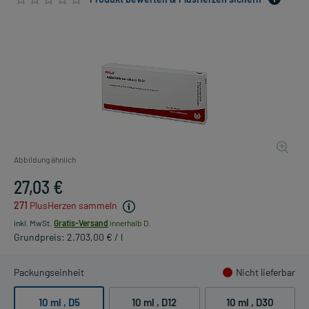
Abbildung ähnlich
27,03 €
271
PlusHerzen sammeln
inkl. MwSt.
Gratis-Versand
innerhalb D.
Grundpreis: 2.703,00 € / l
Packungseinheit
Nicht lieferbar
10 ml
, D5
10 ml
, D12
10 ml
, D30