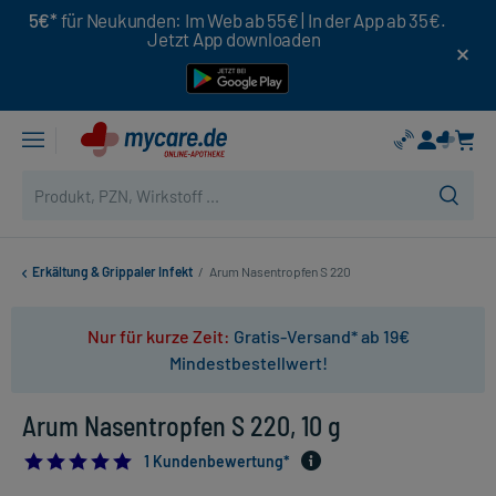
5€*
für Neukunden: Im Web ab 55€ | In der App ab 35€.
Jetzt App downloaden
Erkältung & Grippaler Infekt
/
Arum Nasentropfen S 220
Nur für kurze Zeit:
Gratis-Versand* ab 19€
Mindestbestellwert!
Arum Nasentropfen S 220, 10 g
5.0
1 Kundenbewertung*