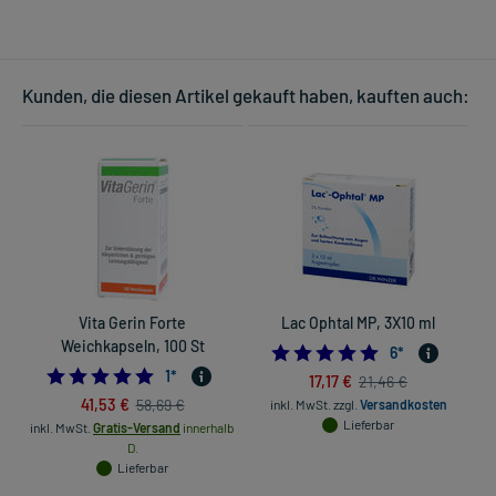
Kunden, die diesen Artikel gekauft haben, kauften auch:
Vita Gerin Forte
Lac Ophtal MP, 3X10 ml
Weichkapseln, 100 St
5.0
6
*
5.0
1
*
17,17 €
21,46 €
41,53 €
58,69 €
inkl. MwSt.
zzgl.
Versandkosten
Lieferbar
inkl. MwSt.
Gratis-Versand
innerhalb
D.
Lieferbar