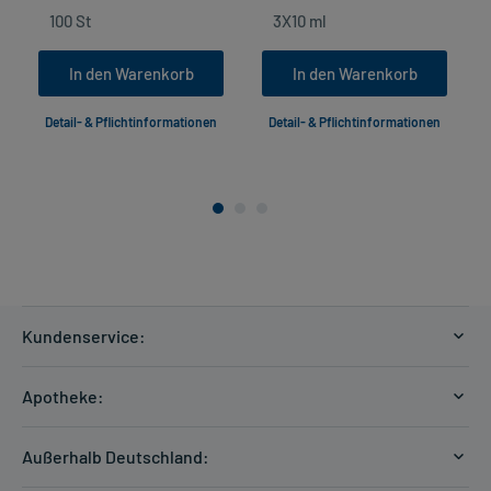
In den Warenkorb
In den Warenkorb
Detail- & Pflichtinformationen
Detail- & Pflichtinformationen
Kundenservice:
Versandkosten
Apotheke:
Zahlungsarten
Ratgeber
Kontakt
Außerhalb Deutschland:
E-Rezept
FAQ