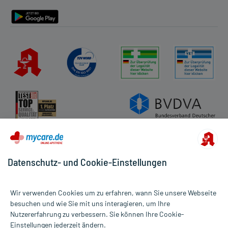
Barrierefreiheitserklärung
Datenschutz- und Cookie-Einstellungen
Wir verwenden Cookies um zu erfahren, wann Sie unsere Webseite
besuchen und wie Sie mit uns interagieren, um Ihre
Nutzererfahrung zu verbessern. Sie können Ihre Cookie-
Alle Preise gelten inkl. MwSt., ggf. zzgl. Versandkosten
Einstellungen jederzeit ändern.
Informationen auf dieser Website werden ausschließlich für