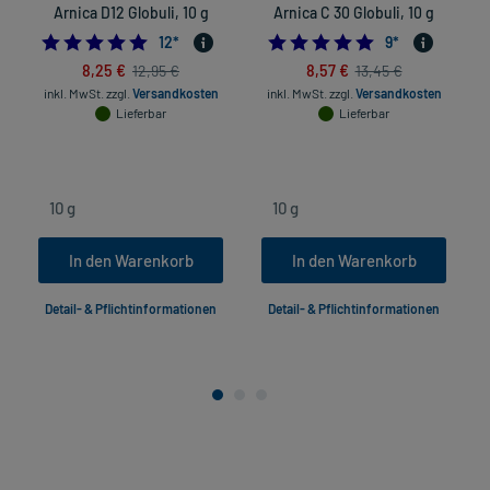
Arnica D12 Globuli, 10 g
Arnica C 30 Globuli, 10 g
5.0
4.8888888888888
12
*
9
*
8,25 €
8,57 €
12,95 €
13,45 €
inkl. MwSt.
zzgl.
Versandkosten
inkl. MwSt.
zzgl.
Versandkosten
Lieferbar
Lieferbar
In den Warenkorb
In den Warenkorb
Detail- & Pflichtinformationen
Detail- & Pflichtinformationen