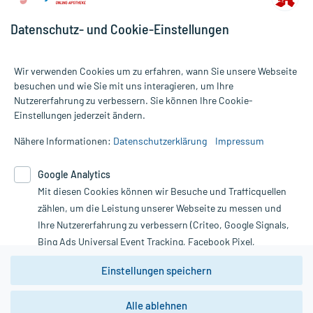
Datenschutz- und Cookie-Einstellungen
Wir verwenden Cookies um zu erfahren, wann Sie unsere Webseite
besuchen und wie Sie mit uns interagieren, um Ihre
Nutzererfahrung zu verbessern. Sie können Ihre Cookie-
Alle Preise gelten inkl. MwSt., ggf. zzgl. Versandkosten
Einstellungen jederzeit ändern.
Informationen auf dieser Website werden ausschließlich für
informative Zwecke zur Verfügung gestellt. Sie ersetzen keinesfalls
Nähere Informationen:
Datenschutzerklärung
Impressum
die Untersuchung und Behandlung durch einen Arzt. Bitte
beachten Sie, dass hierdurch weder Diagnosen gestellt noch
Google Analytics
Therapien eingeleitet werden können. | Diese Webseite benutzt
Mit diesen Cookies können wir Besuche und Trafficquellen
Google Analytics. Lesen Sie bitte dazu die wichtigen Hinweise in
unserer Datenschutzerklärung. Für den Widerruf einer Bestellung
zählen, um die Leistung unserer Webseite zu messen und
nutzen Sie das Formular:
Ihre Nutzererfahrung zu verbessern (Criteo, Google Signals,
Bing Ads Universal Event Tracking, Facebook Pixel,
Vertrag widerrufen
Youtube-Social Plugin).
Einstellungen speichern
Wir weisen darauf hin, dass die
Datenschutzbestimmungen von
Google Analytics
nicht
Alle ablehnen
*Hinweise zu unseren Aktionen und Bewertungen
zwingend den Europäischen Anforderungen gem. EU-