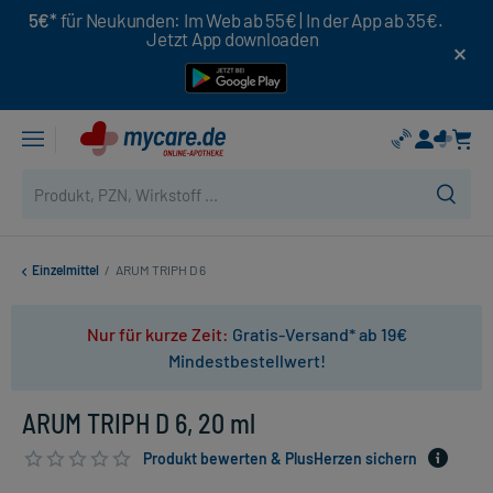
5€*
für Neukunden: Im Web ab 55€ | In der App ab 35€.
Jetzt App downloaden
Einzelmittel
/
ARUM TRIPH D 6
Nur für kurze Zeit:
Gratis-Versand* ab 19€
Mindestbestellwert!
ARUM TRIPH D 6, 20 ml
Produkt bewerten & PlusHerzen sichern