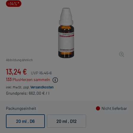
-14%*
Abbildung ähnlich
13,24 €
UVP
15,45 €
133
PlusHerzen sammeln
inkl. MwSt.
zzgl.
Versandkosten
Grundpreis: 662,00 € / l
Packungseinheit
Nicht lieferbar
20 ml
, D6
20 ml
, D12