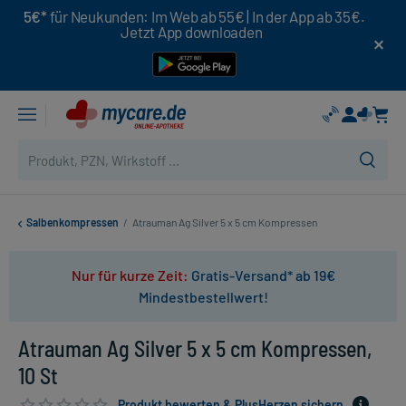
5€*
für Neukunden: Im Web ab 55€ | In der App ab 35€.
Jetzt App downloaden
Salbenkompressen
/
Atrauman Ag Silver 5 x 5 cm Kompressen
Nur für kurze Zeit:
Gratis-Versand* ab 19€
Mindestbestellwert!
Atrauman Ag Silver 5 x 5 cm Kompressen,
10 St
Produkt bewerten & PlusHerzen sichern