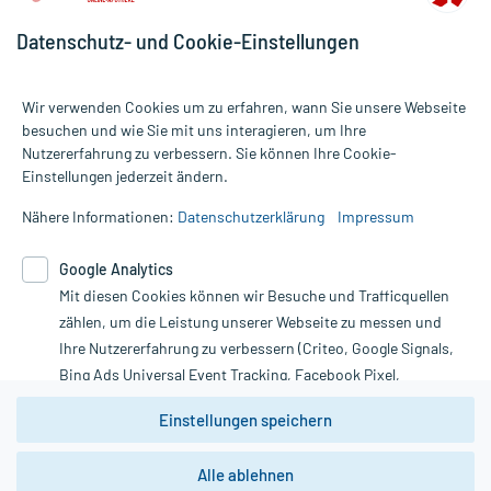
Datenschutz- und Cookie-Einstellungen
Wir verwenden Cookies um zu erfahren, wann Sie unsere Webseite
besuchen und wie Sie mit uns interagieren, um Ihre
Nutzererfahrung zu verbessern. Sie können Ihre Cookie-
Alle Preise gelten inkl. MwSt., ggf. zzgl. Versandkosten
Einstellungen jederzeit ändern.
Informationen auf dieser Website werden ausschließlich für
informative Zwecke zur Verfügung gestellt. Sie ersetzen keinesfalls
Nähere Informationen:
Datenschutzerklärung
Impressum
die Untersuchung und Behandlung durch einen Arzt. Bitte
beachten Sie, dass hierdurch weder Diagnosen gestellt noch
Google Analytics
Therapien eingeleitet werden können. | Diese Webseite benutzt
Mit diesen Cookies können wir Besuche und Trafficquellen
Google Analytics. Lesen Sie bitte dazu die wichtigen Hinweise in
unserer Datenschutzerklärung. Für den Widerruf einer Bestellung
zählen, um die Leistung unserer Webseite zu messen und
nutzen Sie das Formular:
Ihre Nutzererfahrung zu verbessern (Criteo, Google Signals,
Bing Ads Universal Event Tracking, Facebook Pixel,
Vertrag widerrufen
Youtube-Social Plugin).
Einstellungen speichern
Wir weisen darauf hin, dass die
Datenschutzbestimmungen von
Google Analytics
nicht
Alle ablehnen
*Hinweise zu unseren Aktionen und Bewertungen
zwingend den Europäischen Anforderungen gem. EU-