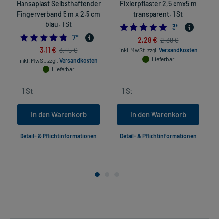
Hansaplast Selbsthaftender
Fixierpflaster 2,5 cmx5 m
Fingerverband 5 m x 2,5 cm
transparent, 1 St
blau, 1 St
5.0
3
*
4.714285714285714
7
*
2,28 €
2,38 €
3,11 €
3,45 €
inkl. MwSt.
zzgl.
Versandkosten
Lieferbar
inkl. MwSt.
zzgl.
Versandkosten
Lieferbar
In den Warenkorb
In den Warenkorb
Detail- & Pflichtinformationen
Detail- & Pflichtinformationen