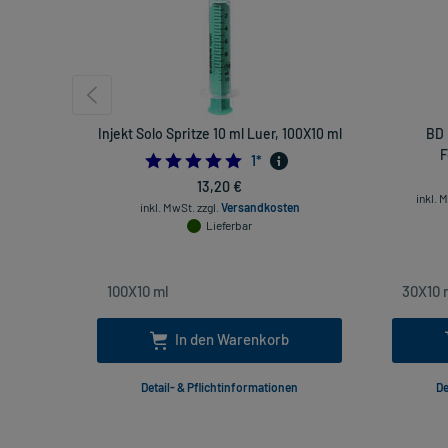
Injekt Solo Spritze 10 ml Luer, 100X10 ml
BD 
F
5.0
1
*
13,20 €
inkl. 
inkl. MwSt.
zzgl.
Versandkosten
Lieferbar
In den Warenkorb
Detail- & Pflichtinformationen
De