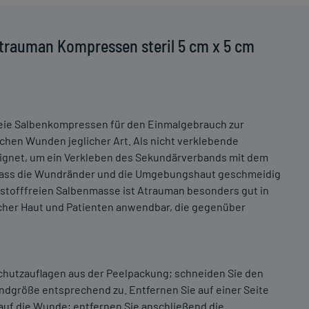
trauman Kompressen steril 5 cm x 5 cm
freie Salbenkompressen für den Einmalgebrauch zur
chen Wunden jeglicher Art. Als nicht verklebende
ignet, um ein Verkleben des Sekundärverbands mit dem
 dass die Wundränder und die Umgebungshaut geschmeidig
kstofffreien Salbenmasse ist Atrauman besonders gut in
icher Haut und Patienten anwendbar, die gegenüber
hutzauflagen aus der Peelpackung; schneiden Sie den
undgröße entsprechend zu. Entfernen Sie auf einer Seite
 auf die Wunde; entfernen Sie anschließend die