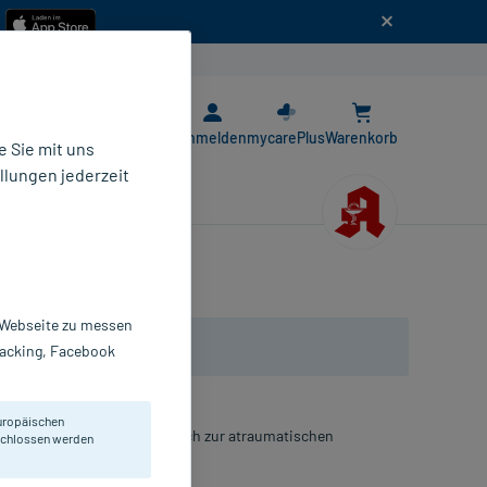
n
E-Rezept App
Anmelden
mycarePlus
Warenkorb
 Sie mit uns
llungen jederzeit
r Webseite zu messen
Tracking, Facebook
uropäischen
pressen für den Einmalgebrauch zur atraumatischen
eschlossen werden