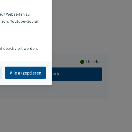
ompressen
 St
 auf Webseiten zu
4889826
irion, Youtube-Social
AUL HARTMANN AG
sammeln
t deaktiviert werden.
Lieferbar
Alle akzeptieren
In den Warenkorb