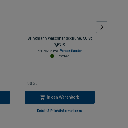
Brinkmann Waschhandschuhe, 50 St
HANDSCHU
7,67 €
inkl. MwSt.
zzgl.
Versandkosten
inkl
Lieferbar
In den Warenkorb
Detail- & Pflichtinformationen
Deta