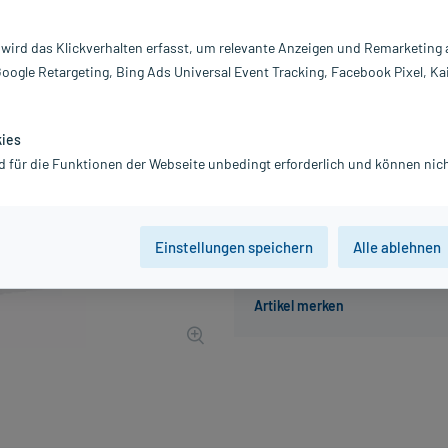
Darreichung:
K
Inhalt:
10
 wird das Klickverhalten erfasst, um relevante Anzeigen und Remarketing
PZN:
0
Google Retargeting, Bing Ads Universal Event Tracking, Facebook Pixel, Ka
Hersteller:
P
54,58 €
546
PlusHerzen 
kies
inkl. MwSt.
Gratis-Versand
innerhalb D.
d für die Funktionen der Webseite unbedingt erforderlich und können nich
Einstellungen speichern
Alle ablehnen