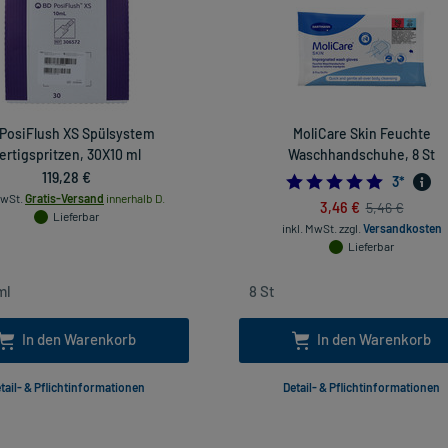
PosiFlush XS Spülsystem
MoliCare Skin Feuchte
ertigspritzen, 30X10 ml
Waschhandschuhe, 8 St
119,28 €
5.0
3
*
MwSt.
Gratis-Versand
innerhalb D.
3,46 €
5,46 €
Lieferbar
inkl. MwSt.
zzgl.
Versandkosten
Lieferbar
In den Warenkorb
In den Warenkorb
tail- & Pflichtinformationen
Detail- & Pflichtinformationen