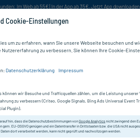
unden: Im Web ab 55€ | In der App ab 35€. Jetzt App downloade
d Cookie-Einstellungen
es um zu erfahren, wann Sie unsere Webseite besuchen und wie
e Nutzererfahrung zu verbessern. Sie können Ihre Cookie-Einste
nlösen
Rezeptur
Aktion %
en:
Datenschutzerklärung
Impressum
man Kompressen steril 5 cm x 5 cm
s können wir Besuche und Trafficquellen zählen, um die Leistung unsere
Nur für kurze Zeit:
Gratis-Versand* ab 19€ Mindestbestellwert!
fahrung zu verbessern (Criteo, Google Signals, Bing Ads Universal Event 
ial Plugin).
 cm x 5 cm, 10 St
arauf hin, dass die Datenschutzbestimmungen von
Google Analytics
nicht zwingend den E
Sterile, wirkstofffreie Salbenkom
n gem. EU-DSGVO genügen und ein Datentransfer in Drittstaaten bzw. die USA nicht ausg
 Daten dort verarbeitet werden, kann nicht geprüft und nachvollzogen werden.
Wundbehandlung.