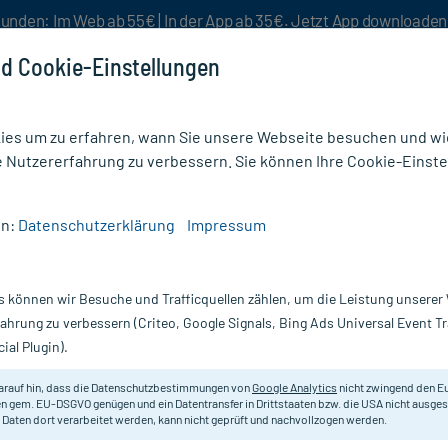
unden: Im Web ab 55€ | In der App ab 35€. Jetzt App downloade
d Cookie-Einstellungen
es um zu erfahren, wann Sie unsere Webseite besuchen und wie
e Nutzererfahrung zu verbessern. Sie können Ihre Cookie-Einste
nlösen
Rezeptur
Aktion %
en:
Datenschutzerklärung
Impressum
tends For Men 4
s können wir Besuche und Trafficquellen zählen, um die Leistung unsere
Nur für kurze Zeit:
Gratis-Versand* ab 19€ Mindestbestellwert!
fahrung zu verbessern (Criteo, Google Signals, Bing Ads Universal Event 
ial Plugin).
Attends
arauf hin, dass die Datenschutzbestimmungen von
Google Analytics
nicht zwingend den E
n gem. EU-DSGVO genügen und ein Datentransfer in Drittstaaten bzw. die USA nicht ausg
 Daten dort verarbeitet werden, kann nicht geprüft und nachvollzogen werden.
Einlage für Männer bei leichter bis