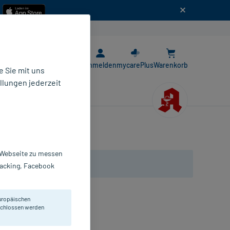
n
E-Rezept App
Anmelden
mycarePlus
Warenkorb
 Sie mit uns
llungen jederzeit
r Webseite zu messen
Tracking, Facebook
uropäischen
eschlossen werden
 mittlerer Blasenschwäche.