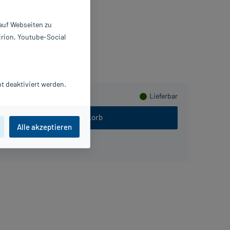
 St
7569200
 auf Webseiten zu
ttends GmbH
irion, Youtube-Social
Herzen sammeln
t deaktiviert werden.
Lieferbar
In den Warenkorb
Alle akzeptieren