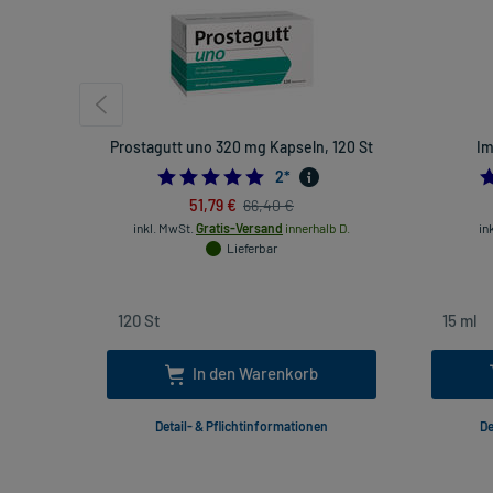
Prostagutt uno 320 mg Kapseln, 120 St
Im
5.0
2
*
51,79 €
66,40 €
inkl. MwSt.
Gratis-Versand
innerhalb D.
in
Lieferbar
In den Warenkorb
Detail- & Pflichtinformationen
De