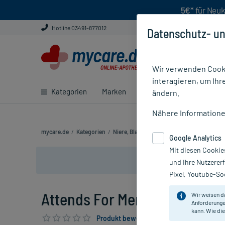
5€*
für Neuk
Hotline 03491-877012
Datenschutz- un
Wir verwenden Cooki
interagieren, um Ihr
Kategorien
Marken
Ratgeber
E-Rezept ei
ändern.
Nähere Information
mycare.de
/
Kategorien
/
Niere, Blase & Prostata
/
Inkontinenz
/
At
Google Analytics
Mit diesen Cookie
und Ihre Nutzerer
Pixel, Youtube-Soc
Attends For Men 4, 14 St
Wir weisen d
Anforderunge
kann. Wie die
Produkt bewerten & PlusHerzen sichern