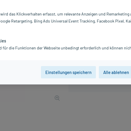
Inhalt:
14
PZN:
0
 wird das Klickverhalten erfasst, um relevante Anzeigen und Remarketing
Hersteller:
A
Google Retargeting, Bing Ads Universal Event Tracking, Facebook Pixel, Ka
7,02 €
UVP
10,14 €
71
Plus
inkl. MwSt.
zzgl.
Versandkosten
kies
d für die Funktionen der Webseite unbedingt erforderlich und können nich
Einstellungen speichern
Alle ablehnen