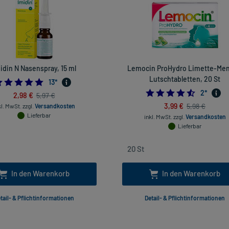
idin N Nasenspray, 15 ml
Lemocin ProHydro Limette-Men
Lutschtabletten, 20 St
5.0
13
*
4.5
2
*
2,98 €
5,97 €
3,99 €
5,98 €
kl. MwSt.
zzgl.
Versandkosten
Lieferbar
inkl. MwSt.
zzgl.
Versandkosten
Lieferbar
In den Warenkorb
In den Warenkorb
tail- & Pflichtinformationen
Detail- & Pflichtinformationen