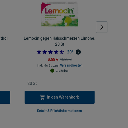
thol
Lemocin gegen Halsschmerzen Limone,
Anginett
20 St
4.5
20
*
6,99 €
11,89 €
inkl. MwSt.
zzgl.
Versandkosten
inkl
Lieferbar
In den Warenkorb
Detail- & Pflichtinformationen
Deta