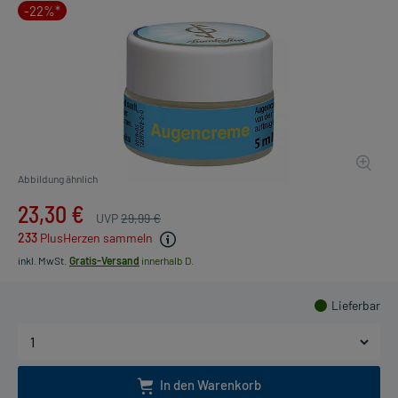
-22%*
Abbildung ähnlich
23,30 €
UVP
29,99 €
233
PlusHerzen sammeln
inkl. MwSt.
Gratis-Versand
innerhalb D.
Lieferbar
In den Warenkorb