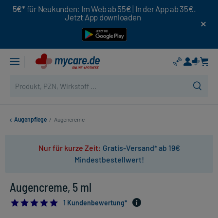
5€*
für Neukunden: Im Web ab 55€ | In der App ab 35€.
Jetzt App downloaden
Augenpflege
/
Augencreme
Nur für kurze Zeit:
Gratis-Versand* ab 19€
Mindestbestellwert!
Augencreme, 5 ml
5.0
1 Kundenbewertung*