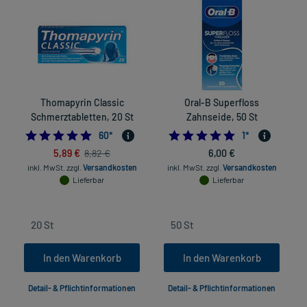
Thomapyrin Classic
Oral-B Superfloss
Schmerztabletten, 20 St
Zahnseide, 50 St
4.733333333333333
5.0
60
*
1
*
5,89 €
6,00 €
8,82 €
inkl. MwSt.
zzgl.
Versandkosten
inkl. MwSt.
zzgl.
Versandkosten
in
Lieferbar
Lieferbar
In den Warenkorb
In den Warenkorb
Detail- & Pflichtinformationen
Detail- & Pflichtinformationen