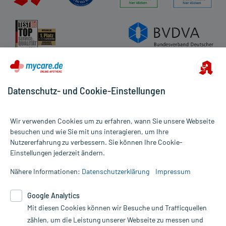
Datenschutz- und Cookie-Einstellungen
Wir verwenden Cookies um zu erfahren, wann Sie unsere Webseite
besuchen und wie Sie mit uns interagieren, um Ihre
Nutzererfahrung zu verbessern. Sie können Ihre Cookie-
Alle Preise gelten inkl. MwSt., ggf. zzgl. Versandkosten
Einstellungen jederzeit ändern.
Informationen auf dieser Website werden ausschließlich für
informative Zwecke zur Verfügung gestellt. Sie ersetzen keinesfalls
Nähere Informationen:
Datenschutzerklärung
Impressum
die Untersuchung und Behandlung durch einen Arzt. Bitte
beachten Sie, dass hierdurch weder Diagnosen gestellt noch
Google Analytics
Therapien eingeleitet werden können. | Diese Webseite benutzt
Mit diesen Cookies können wir Besuche und Trafficquellen
Google Analytics. Lesen Sie bitte dazu die wichtigen Hinweise in
unserer Datenschutzerklärung. Für den Widerruf einer Bestellung
zählen, um die Leistung unserer Webseite zu messen und