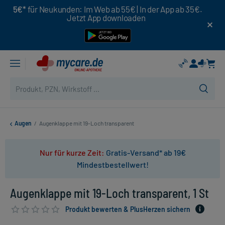
5€*
für Neukunden: Im Web ab 55€ | In der App ab 35€.
Jetzt App downloaden
Augen
/
Augenklappe mit 19-Loch transparent
Nur für kurze Zeit:
Gratis-Versand* ab 19€
Mindestbestellwert!
Augenklappe mit 19-Loch transparent, 1 St
Produkt bewerten & PlusHerzen sichern