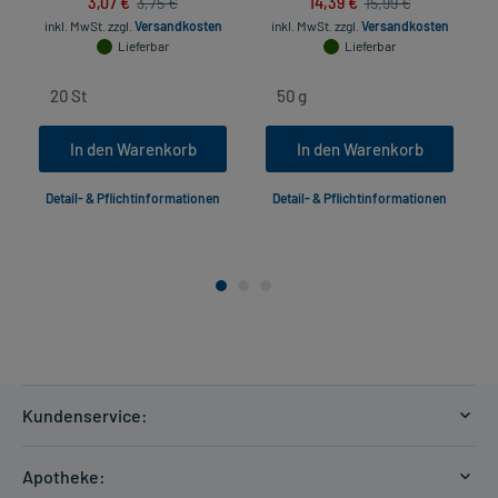
3,07 €
14,39 €
3,75 €
15,99 €
inkl. MwSt.
zzgl.
Versandkosten
inkl. MwSt.
zzgl.
Versandkosten
Lieferbar
Lieferbar
In den Warenkorb
In den Warenkorb
Detail- & Pflichtinformationen
Detail- & Pflichtinformationen
Kundenservice:
Versandkosten
Apotheke:
Zahlungsarten