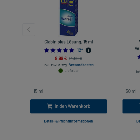
Clabin plus Lösung, 15 ml
Ve
4.833333333333333
12
*
8,99 €
14,99 €
inkl. MwSt.
zzgl.
Versandkosten
Lieferbar
in
In den Warenkorb
Detail- & Pflichtinformationen
De