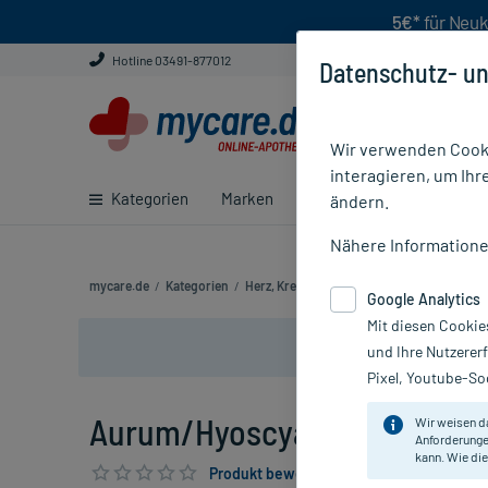
5€*
für Neuk
Hotline 03491-877012
Datenschutz- un
Wir verwenden Cooki
interagieren, um Ihr
Kategorien
Marken
Ratgeber
E-Rezept ei
ändern.
Nähere Information
mycare.de
/
Kategorien
/
Herz, Kreislauf & Venen
/
Herz- & Kreislau
Google Analytics
Mit diesen Cookie
und Ihre Nutzerer
Pixel, Youtube-Soc
Aurum/Hyoscyamus Comp., 8
Wir weisen d
Anforderunge
kann. Wie die
Produkt bewerten & PlusHerzen sichern