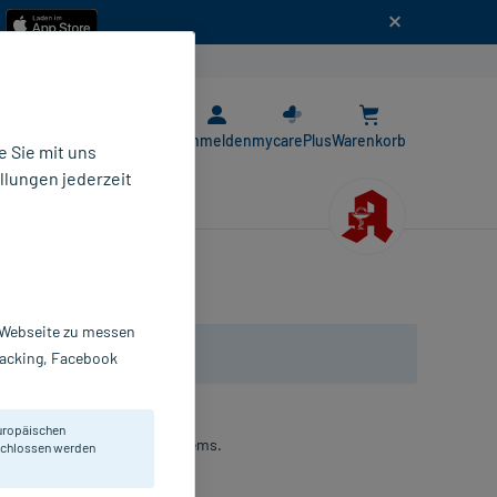
n
E-Rezept App
Anmelden
mycarePlus
Warenkorb
 Sie mit uns
llungen jederzeit
r Webseite zu messen
Tracking, Facebook
uropäischen
erung des Rhythmischen Systems.
eschlossen werden
mpullen