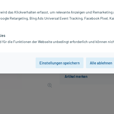
Inhalt:
8X
PZN:
01
 wird das Klickverhalten erfasst, um relevante Anzeigen und Remarketing
Hersteller:
W
Google Retargeting, Bing Ads Universal Event Tracking, Facebook Pixel, Ka
31,42 €
UVP
36,68 €
315
P
inkl. MwSt.
Gratis-Versand
innerhalb D.
kies
d für die Funktionen der Webseite unbedingt erforderlich und können nich
Der Artikel ist momentan nicht
Einstellungen speichern
Alle ablehnen
Beratung für Produktalternat