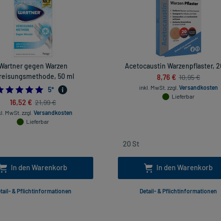
Wartner gegen Warzen
Acetocaustin Warzenpflaster, 2
reisungsmethode, 50 ml
8,76 €
10,95 €
inkl. MwSt.
zzgl.
Versandkosten
5.0
5
*
Lieferbar
16,52 €
21,99 €
kl. MwSt.
zzgl.
Versandkosten
Lieferbar
In den Warenkorb
In den Warenkorb
tail- & Pflichtinformationen
Detail- & Pflichtinformationen