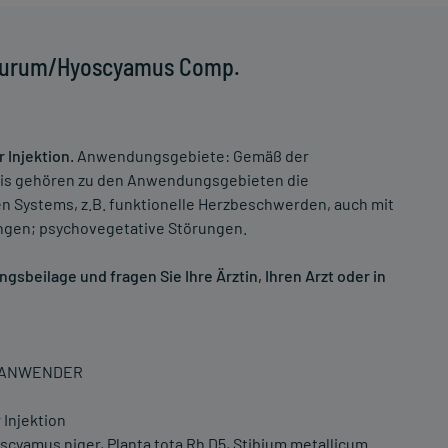
 Aurum/Hyoscyamus Comp.
Injektion.
Anwendungsgebiete: Gemäß der
is gehören zu den Anwendungsgebieten die
n Systems, z.B. funktionelle Herzbeschwerden, auch mit
ungen; psychovegetative Störungen.
sbeilage und fragen Sie Ihre Ärztin, Ihren Arzt oder in
N ANWENDER
Injektion
cyamus niger, Planta tota Rh D5, Stibium metallicum