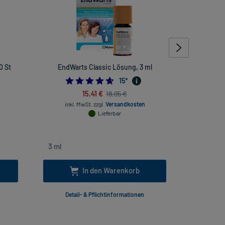
0 St
EndWarts Classic Lösung, 3 ml
Gut
4.6
15
*
15,41 €
18,95 €
inkl. MwSt.
zzgl.
Versandkosten
inkl
Lieferbar
In den Warenkorb
Detail- & Pflichtinformationen
Deta