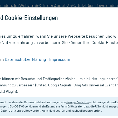
unden: Im Web ab 55€ | In der App ab 35€. Jetzt App downloade
d Cookie-Einstellungen
es um zu erfahren, wann Sie unsere Webseite besuchen und wie
e Nutzererfahrung zu verbessern. Sie können Ihre Cookie-Einste
nlösen
Rezeptur
Aktion %
en:
Datenschutzerklärung
Impressum
fstärkung
/
Aurum/Hyoscyamus Comp.
s können wir Besuche und Trafficquellen zählen, um die Leistung unsere
Nur für kurze Zeit:
Gratis-Versand* ab 19€ Mindestbestellwert!
fahrung zu verbessern (Criteo, Google Signals, Bing Ads Universal Event 
ial Plugin).
X1 ml
arauf hin, dass die Datenschutzbestimmungen von
Google Analytics
nicht zwingend den E
Zur Harmonisierung und Stabilisi
n gem. EU-DSGVO genügen und ein Datentransfer in Drittstaaten bzw. die USA nicht ausg
 Daten dort verarbeitet werden, kann nicht geprüft und nachvollzogen werden.
Darreichung:
A