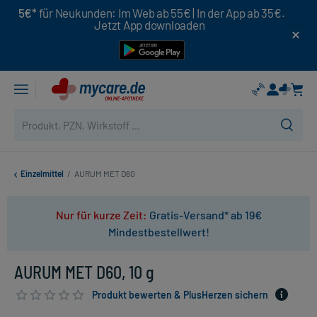
5€*
für Neukunden: Im Web ab 55€ | In der App ab 35€.
Jetzt App downloaden
Einzelmittel
/
AURUM MET D60
Nur für kurze Zeit:
Gratis-Versand* ab 19€
Mindestbestellwert!
AURUM MET D60, 10 g
Produkt bewerten & PlusHerzen sichern