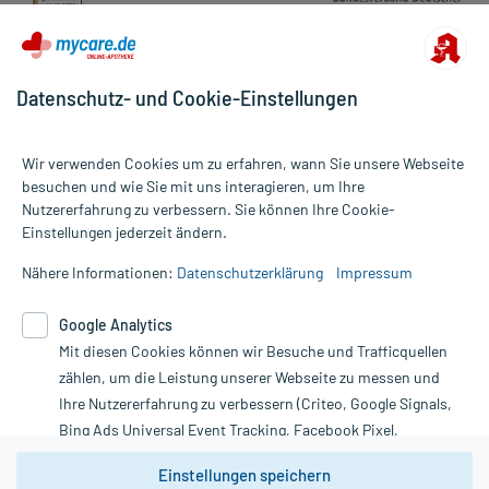
Datenschutz- und Cookie-Einstellungen
Wir verwenden Cookies um zu erfahren, wann Sie unsere Webseite
besuchen und wie Sie mit uns interagieren, um Ihre
Nutzererfahrung zu verbessern. Sie können Ihre Cookie-
Alle Preise gelten inkl. MwSt., ggf. zzgl. Versandkosten
Einstellungen jederzeit ändern.
Informationen auf dieser Website werden ausschließlich für
informative Zwecke zur Verfügung gestellt. Sie ersetzen keinesfalls
Nähere Informationen:
Datenschutzerklärung
Impressum
die Untersuchung und Behandlung durch einen Arzt. Bitte
beachten Sie, dass hierdurch weder Diagnosen gestellt noch
Google Analytics
Therapien eingeleitet werden können. | Diese Webseite benutzt
Mit diesen Cookies können wir Besuche und Trafficquellen
Google Analytics. Lesen Sie bitte dazu die wichtigen Hinweise in
unserer Datenschutzerklärung. Für den Widerruf einer Bestellung
zählen, um die Leistung unserer Webseite zu messen und
nutzen Sie das Formular:
Ihre Nutzererfahrung zu verbessern (Criteo, Google Signals,
Bing Ads Universal Event Tracking, Facebook Pixel,
Vertrag widerrufen
Youtube-Social Plugin).
Einstellungen speichern