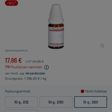
-14%*
Abbildung ähnlich
17,86 €
UVP
20,85 €
179
PlusHerzen sammeln
inkl. MwSt.
zzgl.
Versandkosten
Grundpreis: 1.786,00 € / kg
Packungseinheit
Nicht lieferbar
10 g
, D12
10 g
, D30
10 g
, D60