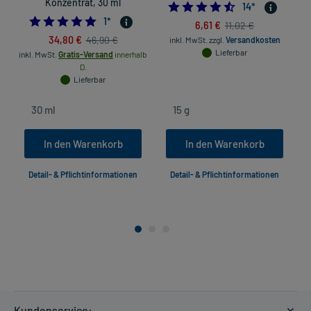
Konzentrat, 30 ml
4.5
14
*
5.0
1
*
6,61 €
11,02 €
34,80 €
46,90 €
inkl. MwSt.
zzgl.
Versandkosten
Lieferbar
inkl. MwSt.
Gratis-Versand
innerhalb
in
D.
Lieferbar
In den Warenkorb
In den Warenkorb
Detail- & Pflichtinformationen
Detail- & Pflichtinformationen
Kundenservice: