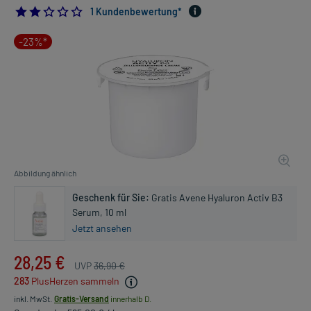
2.0
1 Kundenbewertung*
-23%*
Abbildung ähnlich
Geschenk für Sie:
Gratis Avene Hyaluron Activ B3
Serum, 10 ml
Jetzt ansehen
28,25 €
UVP
36,90 €
283
PlusHerzen sammeln
inkl. MwSt.
Gratis-Versand
innerhalb D.