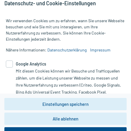
Datenschutz- und Cookie-Einstellungen
Wir verwenden Cookies um zu erfahren, wann Sie unsere Webseite
besuchen und wie Sie mit uns interagieren, um Ihre
Nutzererfahrung zu verbessern. Sie können Ihre Cookie-
Alle Preise gelten inkl. MwSt., ggf. zzgl. Versandkosten
Einstellungen jederzeit ändern.
Informationen auf dieser Website werden ausschließlich für
informative Zwecke zur Verfügung gestellt. Sie ersetzen keinesfalls
Nähere Informationen:
Datenschutzerklärung
Impressum
die Untersuchung und Behandlung durch einen Arzt. Bitte
beachten Sie, dass hierdurch weder Diagnosen gestellt noch
Google Analytics
Therapien eingeleitet werden können. | Diese Webseite benutzt
Google Analytics. Lesen Sie bitte dazu die wichtigen Hinweise in
Mit diesen Cookies können wir Besuche und Trafficquellen
unserer Datenschutzerklärung. Für den Widerruf einer Bestellung
zählen, um die Leistung unserer Webseite zu messen und
nutzen Sie das Formular:
Ihre Nutzererfahrung zu verbessern (Criteo, Google Signals,
Bing Ads Universal Event Tracking, Facebook Pixel,
Vertrag widerrufen
Youtube-Social Plugin).
Einstellungen speichern
Wir weisen darauf hin, dass die
Datenschutzbestimmungen von
Google Analytics
nicht
*Hinweise zu unseren Aktionen und Bewertungen
Alle ablehnen
zwingend den Europäischen Anforderungen gem. EU-
DSGVO genügen und ein Datentransfer in Drittstaaten bzw.
die USA nicht ausgeschlossen werden kann. Wie die