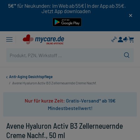
5€*
für Neukunden: Im Web ab 55€ | In der App ab 35€.
Jetzt App downloaden
Anti-Aging Gesichtspflege
/
Avene Hyaluron Activ B3 Zellerneuernde Creme Nachf.
Nur für kurze Zeit:
Gratis-Versand* ab 19€
Mindestbestellwert!
Avene Hyaluron Activ B3 Zellerneuernde
Creme Nachf., 50 ml