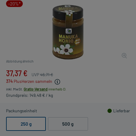
-20%*
Abbildung ähnlich
37,37 €
UVP
46,71 €
374
PlusHerzen sammeln
inkl. MwSt.
Gratis-Versand
innerhalb D.
Grundpreis: 149,48 € / kg
Packungseinheit
Lieferbar
250 g
500 g