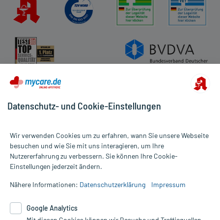
Datenschutz- und Cookie-Einstellungen
Wir verwenden Cookies um zu erfahren, wann Sie unsere Webseite
besuchen und wie Sie mit uns interagieren, um Ihre
Nutzererfahrung zu verbessern. Sie können Ihre Cookie-
Alle Preise gelten inkl. MwSt., ggf. zzgl. Versandkosten
Einstellungen jederzeit ändern.
Informationen auf dieser Website werden ausschließlich für
informative Zwecke zur Verfügung gestellt. Sie ersetzen keinesfalls
Nähere Informationen:
Datenschutzerklärung
Impressum
die Untersuchung und Behandlung durch einen Arzt. Bitte
beachten Sie, dass hierdurch weder Diagnosen gestellt noch
Google Analytics
Therapien eingeleitet werden können. | Diese Webseite benutzt
Mit diesen Cookies können wir Besuche und Trafficquellen
Google Analytics. Lesen Sie bitte dazu die wichtigen Hinweise in