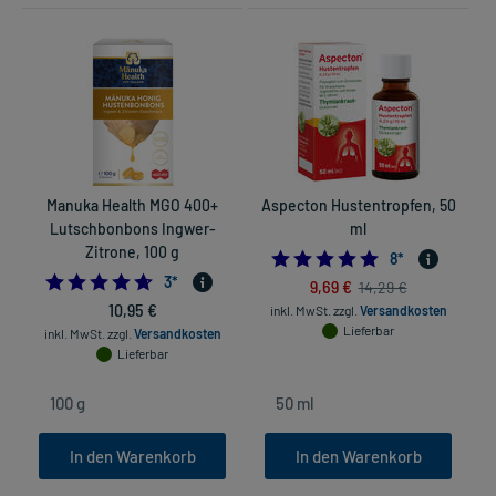
Manuka Health MGO 400+
Aspecton Hustentropfen, 50
A
Lutschbonbons Ingwer-
ml
Zitrone, 100 g
5.0
8
*
4.666666666666667
3
*
9,69 €
14,29 €
10,95 €
inkl. MwSt.
zzgl.
Versandkosten
Lieferbar
inkl. MwSt.
zzgl.
Versandkosten
Lieferbar
In den Warenkorb
In den Warenkorb