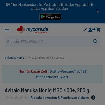
5€*
für Neukunden: Im Web ab 55€ | In der App ab 35€.
Jetzt App downloaden
Manuka Honig
/
Avitale Manuka Honig MGO 400+
Nur für kurze Zeit:
Gratis-Versand* ab 19€
Mindestbestellwert!
Avitale Manuka Honig MGO 400+, 250 g
Produkt bewerten & PlusHerzen sichern