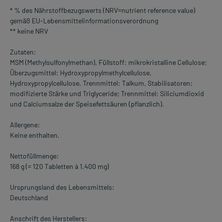
* % des Nährstoffbezugswerts (NRV=nutrient reference value)
gemäß EU-Lebensmittelinformationsverordnung
** keine NRV
Zutaten:
MSM (Methylsulfonylmethan), Füllstoff: mikrokristalline Cellulose;
Überzugsmittel: Hydroxypropylmethylcellulose,
Hydroxypropylcellulose, Trennmittel: Talkum, Stabilisatoren:
modifizierte Stärke und Triglyceride; Trennmittel: Siliciumdioxid
und Calciumsalze der Speisefettsäuren (pflanzlich).
Allergene:
Keine enthalten.
Nettofüllmenge:
168 g (= 120 Tabletten à 1.400 mg)
Ursprungsland des Lebensmittels:
Deutschland
Anschrift des Herstellers: