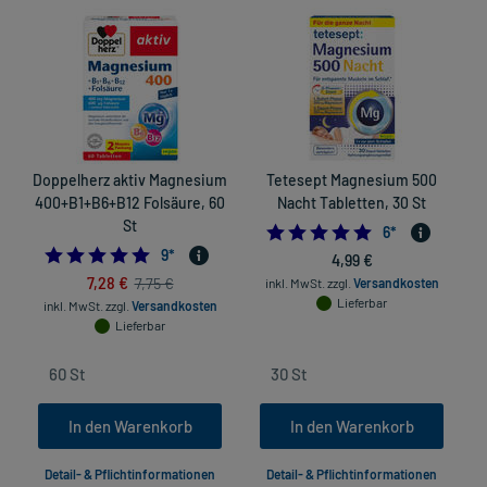
Doppelherz aktiv Magnesium
Tetesept Magnesium 500
400+B1+B6+B12 Folsäure, 60
Nacht Tabletten, 30 St
St
4.8333333333333
6
*
4.777777777777778
9
*
4,99 €
7,28 €
7,75 €
inkl. MwSt.
zzgl.
Versandkosten
Lieferbar
inkl. MwSt.
zzgl.
Versandkosten
Lieferbar
In den Warenkorb
In den Warenkorb
Detail- & Pflichtinformationen
Detail- & Pflichtinformationen