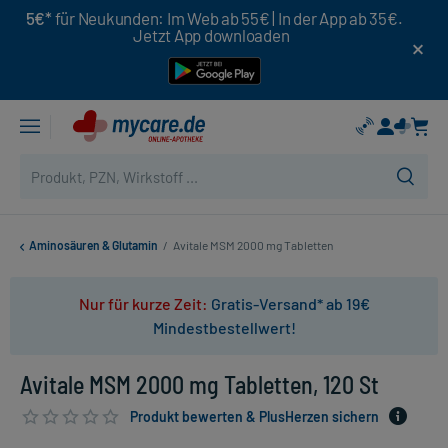
5€*
für Neukunden: Im Web ab 55€ | In der App ab 35€.
Jetzt App downloaden
Aminosäuren & Glutamin
/
Avitale MSM 2000 mg Tabletten
Nur für kurze Zeit:
Gratis-Versand* ab 19€
Mindestbestellwert!
Avitale MSM 2000 mg Tabletten, 120 St
Produkt bewerten & PlusHerzen sichern