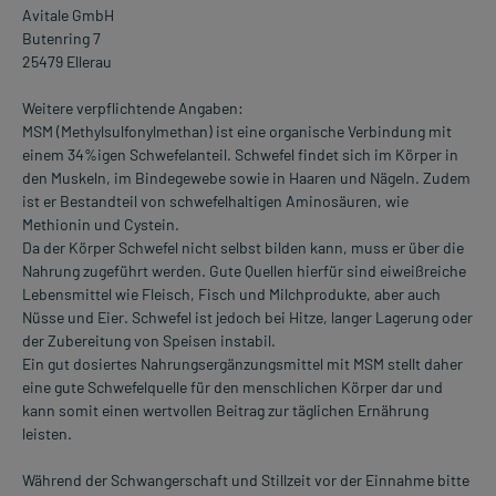
Avitale GmbH
Butenring 7
25479 Ellerau
Weitere verpflichtende Angaben:
MSM (Methylsulfonylmethan) ist eine organische Verbindung mit
einem 34%igen Schwefelanteil. Schwefel findet sich im Körper in
den Muskeln, im Bindegewebe sowie in Haaren und Nägeln. Zudem
ist er Bestandteil von schwefelhaltigen Aminosäuren, wie
Methionin und Cystein.
Da der Körper Schwefel nicht selbst bilden kann, muss er über die
Nahrung zugeführt werden. Gute Quellen hierfür sind eiweißreiche
Lebensmittel wie Fleisch, Fisch und Milchprodukte, aber auch
Nüsse und Eier. Schwefel ist jedoch bei Hitze, langer Lagerung oder
der Zubereitung von Speisen instabil.
Ein gut dosiertes Nahrungsergänzungsmittel mit MSM stellt daher
eine gute Schwefelquelle für den menschlichen Körper dar und
kann somit einen wertvollen Beitrag zur täglichen Ernährung
leisten.
Während der Schwangerschaft und Stillzeit vor der Einnahme bitte