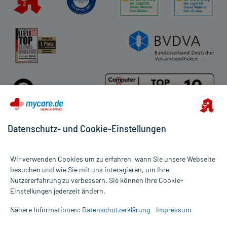
Datenschutz- und Cookie-Einstellungen
Für die Produkte der Kategorie Inkontinenz Männer wurden 23
Wir verwenden Cookies um zu erfahren, wann Sie unsere Webseite
Bewertungen mit durchschnittlich 4,8 von 5 Sternen abgegeben.
besuchen und wie Sie mit uns interagieren, um Ihre
Nutzererfahrung zu verbessern. Sie können Ihre Cookie-
Alle Preise gelten inkl. MwSt., ggf. zzgl. Versandkosten
Einstellungen jederzeit ändern.
Informationen auf dieser Website werden ausschließlich für
informative Zwecke zur Verfügung gestellt. Sie ersetzen keinesfalls
Nähere Informationen:
Datenschutzerklärung
Impressum
die Untersuchung und Behandlung durch einen Arzt. Bitte
beachten Sie, dass hierdurch weder Diagnosen gestellt noch