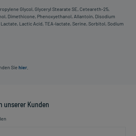
Propylene Glycol, Glyceryl Stearate SE, Ceteareth-25,
ohol, Dimethicone, Phenoxyethanol, Allantoin, Disodium
actate, Lactic Acid, TEA-lactate, Serine, Sorbitol, Sodium
inden Sie
hier
.
n unserer Kunden
den