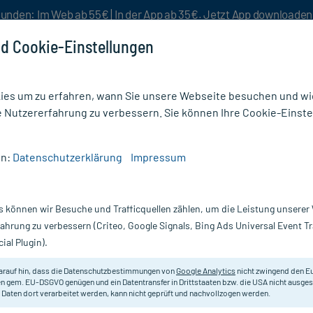
unden: Im Web ab 55€ | In der App ab 35€. Jetzt App downloade
d Cookie-Einstellungen
es um zu erfahren, wann Sie unsere Webseite besuchen und wie
e Nutzererfahrung zu verbessern. Sie können Ihre Cookie-Einste
nlösen
Rezeptur
Aktion %
en:
Datenschutzerklärung
Impressum
 Gesichtscreme
s können wir Besuche und Trafficquellen zählen, um die Leistung unsere
Nur für kurze Zeit:
Gratis-Versand* ab 19€ Mindestbestellwert!
fahrung zu verbessern (Criteo, Google Signals, Bing Ads Universal Event 
ial Plugin).
100 ml
arauf hin, dass die Datenschutzbestimmungen von
Google Analytics
nicht zwingend den E
Zur äußerlichen Anwendung von se
n gem. EU-DSGVO genügen und ein Datentransfer in Drittstaaten bzw. die USA nicht ausg
 Daten dort verarbeitet werden, kann nicht geprüft und nachvollzogen werden.
Darreichung:
C