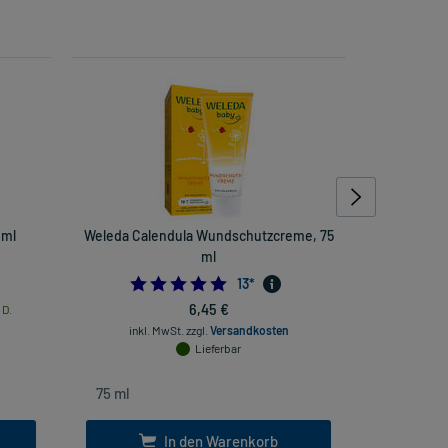
 ml
Weleda Calendula Wundschutzcreme, 75
Voltare
ml
4.923076923076923
13
*
6,45 €
 D.
inkl
inkl. MwSt.
zzgl.
Versandkosten
Lieferbar
In den Warenkorb