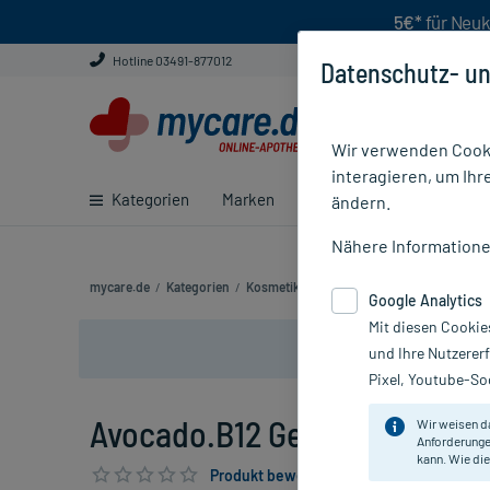
5€*
für Neuk
Hotline 03491-877012
Datenschutz- un
Wir verwenden Cooki
interagieren, um Ihr
Kategorien
Marken
Ratgeber
E-Rezept ei
ändern.
Nähere Information
mycare.de
/
Kategorien
/
Kosmetik
/
Gesichtspflege
/
Avocado.B12
Google Analytics
Mit diesen Cookie
und Ihre Nutzerer
Pixel, Youtube-Soc
Avocado.B12 Gesichtscreme, 
Wir weisen d
Anforderunge
kann. Wie die
Produkt bewerten & PlusHerzen sichern