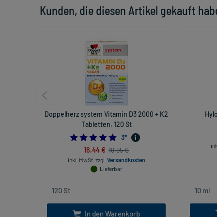
Kunden, die diesen Artikel gekauft hab
Doppelherz system Vitamin D3 2000 + K2
Hyl
Tabletten, 120 St
5.0
3
*
in
16,44 €
19,95 €
inkl. MwSt.
zzgl.
Versandkosten
Lieferbar
In den Warenkorb