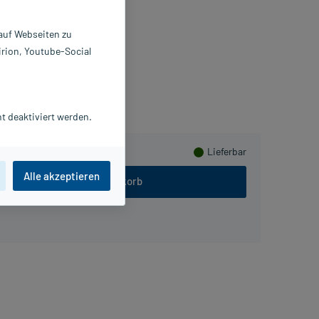
0 ml
141224
 auf Webseiten zu
+H Pharmavertrieb GmbH
irion, Youtube-Social
ammeln
t deaktiviert werden.
Lieferbar
Alle akzeptieren
In den Warenkorb