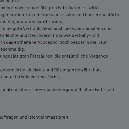
ocado.B12:
itamin E sowie ungesättigten Fettsäuren. Es wirkt
lregeneration.Extrem trockene, rissige und barrieregestörte
 und Regenerationskraft zurück.
t eine gute Verträglichkeit auch bei hypersensiblen und
nflechte und Neurodermitis sowie bei Baby- und
ch das enthaltene Avocadoöl noch besser in die Haut
 geschmeidig.
n ungesättigten Fettsäuren, die entzündliche Vorgänge
in, das sich bei Juckreiz und Rötungen bewährt hat.
charakteristische rosa Farbe.
gional und ohne Tierversuche hergestellt, ohne Farb- und
auftragen und leicht einmassieren.