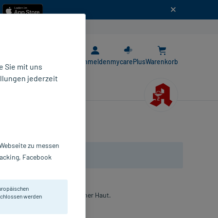
n
E-Rezept App
Anmelden
mycarePlus
Warenkorb
 Sie mit uns
llungen jederzeit
r Webseite zu messen
Tracking, Facebook
uropäischen
hr empfindlicher und trockener Haut.
eschlossen werden
reme