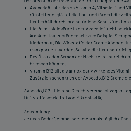
Das steckt in der Rezeptur der rosa Pflegecreme Av
Avocadoöl ist reich an Vitamin A, Vitamin D und V
rückfettend, glättet die Haut und fördert die Zel
Haut erhält durch ihre natürliche Schutzfunktion
Die Palmitoleinsäure in der Avocadofrucht bewirk
kranken Hautzuständen wie zum Beispiel Schuppe
Kinderhaut. Die Wirkstoffe der Creme können dur
transportiert werden. So wird die Haut natürlich
Das Öl aus den Samen der Nachtkerze ist reich a
bremsen können.
Vitamin B12 gilt als antioxidativ wirkendes Vitam
Zusätzlich schenkt es der Avocado.B12 Creme die 
Avocado.B12 - Die rosa Gesichtscreme ist vegan, re
Duftstoffe sowie frei von Mikroplastik.
Anwendung:
Je nach Bedarf, einmal oder mehrmals täglich dünn 