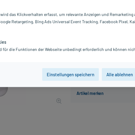
Inhalt:
10
PZN:
14
 wird das Klickverhalten erfasst, um relevante Anzeigen und Remarketing
Hersteller:
S
Google Retargeting, Bing Ads Universal Event Tracking, Facebook Pixel, Ka
18,90 €
189
PlusHerzen s
inkl. MwSt.
zzgl.
Versandkosten
kies
Grundpreis: 189,00 € / l
d für die Funktionen der Webseite unbedingt erforderlich und können nich
Einstellungen speichern
Alle ablehnen