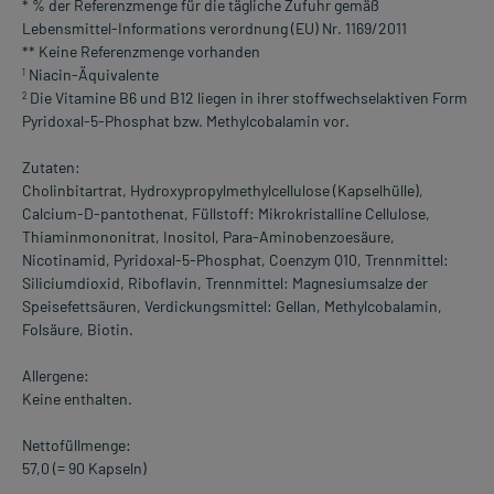
* % der Referenzmenge für die tägliche Zufuhr gemäß
Lebensmittel-Informations verordnung (EU) Nr. 1169/2011
** Keine Referenzmenge vorhanden
Niacin-Äquivalente
1
Die Vitamine B6 und B12 liegen in ihrer stoffwechselaktiven Form
2
Pyridoxal-5-Phosphat bzw. Methylcobalamin vor.
Zutaten:
Cholinbitartrat, Hydroxypropylmethylcellulose (Kapselhülle),
Calcium-D-pantothenat, Füllstoff: Mikrokristalline Cellulose,
Thiaminmononitrat, Inositol, Para-Aminobenzoesäure,
Nicotinamid, Pyridoxal-5-Phosphat, Coenzym Q10, Trennmittel:
Siliciumdioxid, Riboflavin, Trennmittel: Magnesiumsalze der
Speisefettsäuren, Verdickungsmittel: Gellan, Methylcobalamin,
Folsäure, Biotin.
Allergene:
Keine enthalten.
Nettofüllmenge:
57,0 (= 90 Kapseln)