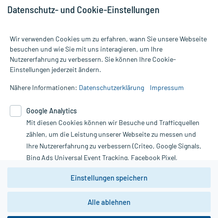
Datenschutz- und Cookie-Einstellungen
Wir verwenden Cookies um zu erfahren, wann Sie unsere Webseite
besuchen und wie Sie mit uns interagieren, um Ihre
Nutzererfahrung zu verbessern. Sie können Ihre Cookie-
Alle Preise gelten inkl. MwSt., ggf. zzgl. Versandkosten
Einstellungen jederzeit ändern.
Informationen auf dieser Website werden ausschließlich für
informative Zwecke zur Verfügung gestellt. Sie ersetzen keinesfalls
Nähere Informationen:
Datenschutzerklärung
Impressum
die Untersuchung und Behandlung durch einen Arzt. Bitte
beachten Sie, dass hierdurch weder Diagnosen gestellt noch
Google Analytics
Therapien eingeleitet werden können. | Diese Webseite benutzt
Mit diesen Cookies können wir Besuche und Trafficquellen
Google Analytics. Lesen Sie bitte dazu die wichtigen Hinweise in
unserer Datenschutzerklärung. Für den Widerruf einer Bestellung
zählen, um die Leistung unserer Webseite zu messen und
nutzen Sie das Formular:
Ihre Nutzererfahrung zu verbessern (Criteo, Google Signals,
Bing Ads Universal Event Tracking, Facebook Pixel,
Vertrag widerrufen
Youtube-Social Plugin).
Einstellungen speichern
Wir weisen darauf hin, dass die
Datenschutzbestimmungen von
Google Analytics
nicht
Alle ablehnen
*Hinweise zu unseren Aktionen und Bewertungen
zwingend den Europäischen Anforderungen gem. EU-
DSGVO genügen und ein Datentransfer in Drittstaaten bzw.