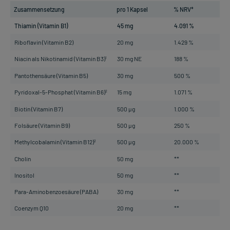
Zusammensetzung
pro 1 Kapsel
% NRV*
Thiamin (Vitamin B1)
45 mg
4.091 %
Riboflavin (Vitamin B2)
20 mg
1.429 %
Niacin als Nikotinamid (Vitamin B3)
30 mg NE
188 %
1
Pantothensäure (Vitamin B5)
30 mg
500 %
Pyridoxal-5-Phosphat (Vitamin B6)
15 mg
1.071 %
2
Biotin (Vitamin B7)
500 µg
1.000 %
Folsäure (Vitamin B9)
500 µg
250 %
Methylcobalamin (Vitamin B12)
500 µg
20.000 %
2
Cholin
50 mg
**
Inositol
50 mg
**
Para-Aminobenzoesäure (PABA)
30 mg
**
Coenzym Q10
20 mg
**