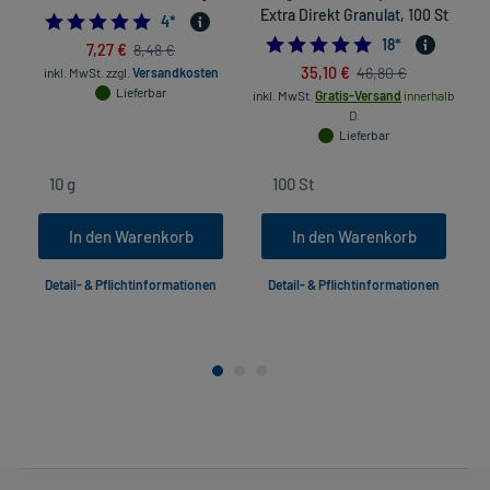
Extra Direkt Granulat, 100 St
5.0
4
*
4.8888888888888
18
*
7,27 €
8,48 €
35,10 €
46,80 €
inkl. MwSt.
zzgl.
Versandkosten
in
Lieferbar
inkl. MwSt.
Gratis-Versand
innerhalb
D.
Lieferbar
In den Warenkorb
In den Warenkorb
Detail- & Pflichtinformationen
Detail- & Pflichtinformationen