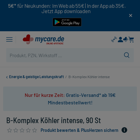
5€*
für Neukunden: Im Web ab 55€ | In der App ab 35€.
Jetzt App downloaden
Energie & geistige Leistungskraft
/
B-Komplex Köhler intense
Nur für kurze Zeit:
Gratis-Versand* ab 19€
Mindestbestellwert!
B-Komplex Köhler intense, 90 St
Produkt bewerten & PlusHerzen sichern