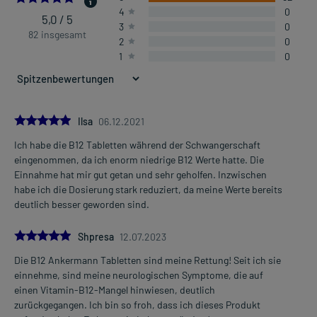
4
0
5,0 / 5
3
0
82 insgesamt
2
0
1
0
5.0
Ilsa
06.12.2021
Ich habe die B12 Tabletten während der Schwangerschaft
eingenommen, da ich enorm niedrige B12 Werte hatte. Die
Einnahme hat mir gut getan und sehr geholfen. Inzwischen
habe ich die Dosierung stark reduziert, da meine Werte bereits
deutlich besser geworden sind.
5.0
Shpresa
12.07.2023
Die B12 Ankermann Tabletten sind meine Rettung! Seit ich sie
einnehme, sind meine neurologischen Symptome, die auf
einen Vitamin-B12-Mangel hinwiesen, deutlich
zurückgegangen. Ich bin so froh, dass ich dieses Produkt