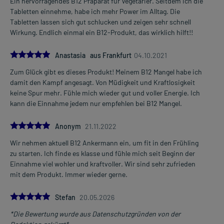
Ein hervorragendes B12 Präparat für Vegetarier. Seitdem ich die
Tabletten einnehme, habe ich mehr Power im Alltag. Die
Tabletten lassen sich gut schlucken und zeigen sehr schnell
Wirkung. Endlich einmal ein B12-Produkt, das wirklich hilft!!
5.0
Anastasia aus Frankfurt
04.10.2021
Zum Glück gibt es dieses Produkt! Meinem B12 Mangel habe ich
damit den Kampf angesagt. Von Müdigkeit und Kraftlosigkeit
keine Spur mehr. Fühle mich wieder gut und voller Energie. Ich
kann die Einnahme jedem nur empfehlen bei B12 Mangel.
5.0
Anonym
21.11.2022
Wir nehmen aktuell B12 Ankermann ein, um fit in den Frühling
zu starten. Ich finde es klasse und fühle mich seit Beginn der
Einnahme viel wohler und kraftvoller. Wir sind sehr zufrieden
mit dem Produkt. Immer wieder gerne.
5.0
Stefan
20.05.2026
*Die Bewertung wurde aus Datenschutzgründen von der