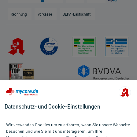
Karriere
Hilfsmittelbox
Engagement
Direktabrechnung PKV
Rechnung
Vorkasse
SEPA-Lastschrift
Partner
Apotheke vor Ort
Kundenbewertungen
AGB
Impressum
Datenschutz
Cookie-Einstellungen
Rückgabe/Widerruf
Barrierefreiheitserklärung
Datenschutz- und Cookie-Einstellungen
Wir verwenden Cookies um zu erfahren, wann Sie unsere Webseite
besuchen und wie Sie mit uns interagieren, um Ihre