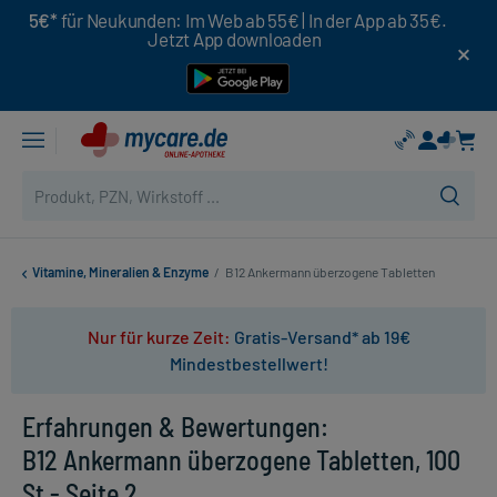
5€*
für Neukunden: Im Web ab 55€ | In der App ab 35€.
Jetzt App downloaden
Vitamine, Mineralien & Enzyme
/
B12 Ankermann überzogene Tabletten
Nur für kurze Zeit:
Gratis-Versand* ab 19€
Mindestbestellwert!
Erfahrungen & Bewertungen:
B12 Ankermann überzogene Tabletten, 100
St - Seite 2