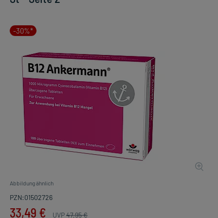
-30%*
Abbildung ähnlich
PZN:01502726
33,49 €
UVP
47,95 €