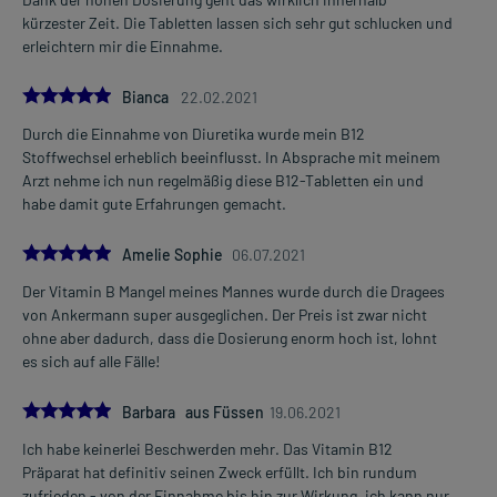
kürzester Zeit. Die Tabletten lassen sich sehr gut schlucken und
erleichtern mir die Einnahme.
5.0
Bianca
22.02.2021
Durch die Einnahme von Diuretika wurde mein B12
Stoffwechsel erheblich beeinflusst. In Absprache mit meinem
Arzt nehme ich nun regelmäßig diese B12-Tabletten ein und
habe damit gute Erfahrungen gemacht.
5.0
Amelie Sophie
06.07.2021
Der Vitamin B Mangel meines Mannes wurde durch die Dragees
von Ankermann super ausgeglichen. Der Preis ist zwar nicht
ohne aber dadurch, dass die Dosierung enorm hoch ist, lohnt
es sich auf alle Fälle!
5.0
Barbara aus Füssen
19.06.2021
Ich habe keinerlei Beschwerden mehr. Das Vitamin B12
Präparat hat definitiv seinen Zweck erfüllt. Ich bin rundum
zufrieden - von der Einnahme bis hin zur Wirkung, ich kann nur