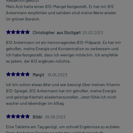
Redaktion gekürzt*
Mein Arzt hatte einen B12-Mangel festgestellt. Er hat mir B12
Ankermann empfohlen und seitdem sind meine Werte wieder
im grünen Bereich.
5.0
Christopher aus Stuttgart
20.03.2023
B12 Ankermann ist ein hervorragendes B12-Präparat. Es hat mir
geholfen, meine Energie und Konzentration zu verbessern und
ich habe festgestellt, dass ich weniger müde bin. Ich empfehle
es jedem, der B12 ergänzen möchte.
5.0
Margit
18.05.2023
Ich bin schon etwas älter und war besorgt über meinen Vitamin
B12-Spiegel. B12 Ankermann hat mir geholfen, meine Energie
und geistige Klarheit wiederherzustellen. Jetzt fühle ich mich
wacher und lebendiger im Alltag.
5.0
Bibbi
06.09.2023
Eine Tablette am Tag genügt, um schnell Ergebnisse zu erzielen.
Dank der hohen Dosierung geht das wirklich innerhalb