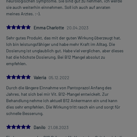
neurologischen Symptome. Sie sind gut zu nehmen, ich werde
sie auch weiterhin einnehmen. Soll ich auch auf anraten
meines Arztes. :-).
5.0
Emma Charlotte
20.04.2023
Sehr gutes Produkt, das mit der guten Wirkung überzeugt hat.
Ich bin leistungsfähiger und habe mehr Kraft im Alltag. Die
Dosierung ist unglaublich gut. Habe viel verglichen, aber dieses
hat die höchste Dosierung. Bei B12 Mangel absolut zu
empfehlen.
5.0
Valeria
05.12.2022
Durch die längere Einnahme von Pantoprazol Anfang des
Jahres, hat sich bei mir Vit. B12-Mangel entwickelt. Zur
Behandlung nehme ich aktuell B12 Ankermann ein und kann
dies sehr empfehlen. Die Wirkung tritt rasch ein und sorgt für
schnelle Besserung.
5.0
Danilo
21.08.2023