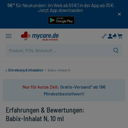
5€*
für Neukunden: Im Web ab 55€ | In der App ab 35€.
Jetzt App downloaden
Einreibung & Inhalation
/
Babix-Inhalat N
Nur für kurze Zeit:
Gratis-Versand* ab 19€
Mindestbestellwert!
Erfahrungen & Bewertungen:
Babix-Inhalat N, 10 ml