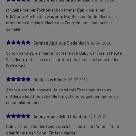
Ich gebe meiner Tochter schon immer Babix bei einer
Erkältung. Am besten was aufs Kopfkissen für die Nacht, so
atmet man die ganze Nacht das Zeug ein und kann besser
schlafen.
5.0
Carmen Anja aus Gladenbach
14.04.2020
Schon benutzt, als meine Tochter noch Baby war ( sie ist heute
22). Heute nutze ich es selbst zum inhalieren. Toll auch in der
Duftlampe.
5.0
Beate aus Klinge
29.07.2014
Absolut empfehlenswert. Auch wir als Eltern benutzen es
mittlerweile. Ätherische Öle tun gut und es geht einfacher als
ein Inhalationsbad.
5.0
Anonym aus Sylt OT Rantum
17.11.2012
Babix Tropfen ist das Beste was ich je hatte, ob für uns Eltern
oder für meinen Sohn. Einfach klasse.