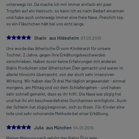
unterwegs ist. Da mache ich mir immer einfach ein paar
Tropfen auf ein Halstuch, so kann ich es nach Bedarf einatmen
und habe auch unterwegs immer eine freie Nase. Preislich top,
so ein Fläschchen hält bei uns echt lange.
5.0
Sharin aus Hildesheim
07.03.2019
Uns wurde das ätherische Öl vom Kinderarzt für unsere
Tochter, 2 Jahre, gegen ihre Erkältungsbeschwerden
verschrieben. Haben zuvor keine Erfahrungen mit anderen
Babix Produkten oder ätherischen Ölen gemacht und waren in
allerlei Hinsicht überrascht, von der doch sehr intensiven
Wirkung. Wir haben das Öl drei Mal täglich angewendet - einmal
morgens, am Mittag und vor dem Schlafengehen - und haben
sehr schnell gemerkt, dass es ihr hilft. Die Nase war zügig frei
und hat ihr ein beschwerdefreies Durchatmen ermöglicht. Auch
der Schleim hat zügig begonnen, sich zu lösen. Für Kinder eine
tolle und sehr schonende Methode bei einer Erkältung.
5.0
Julia aus München
04.01.2019
Meiner Meinung nach gehört das Babix Öl in jede