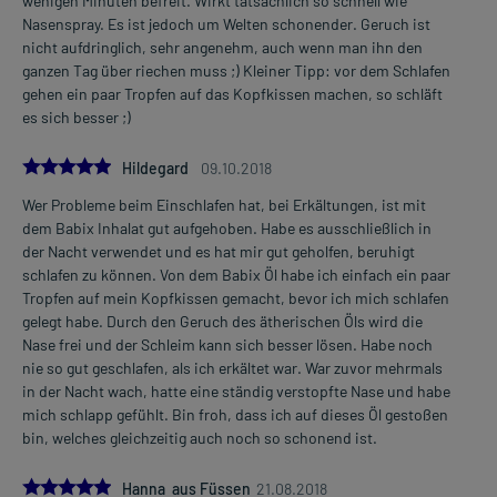
wenigen Minuten befreit. Wirkt tatsächlich so schnell wie
Nasenspray. Es ist jedoch um Welten schonender. Geruch ist
nicht aufdringlich, sehr angenehm, auch wenn man ihn den
ganzen Tag über riechen muss ;) Kleiner Tipp: vor dem Schlafen
gehen ein paar Tropfen auf das Kopfkissen machen, so schläft
es sich besser ;)
5.0
Hildegard
09.10.2018
Wer Probleme beim Einschlafen hat, bei Erkältungen, ist mit
dem Babix Inhalat gut aufgehoben. Habe es ausschließlich in
der Nacht verwendet und es hat mir gut geholfen, beruhigt
schlafen zu können. Von dem Babix Öl habe ich einfach ein paar
Tropfen auf mein Kopfkissen gemacht, bevor ich mich schlafen
gelegt habe. Durch den Geruch des ätherischen Öls wird die
Nase frei und der Schleim kann sich besser lösen. Habe noch
nie so gut geschlafen, als ich erkältet war. War zuvor mehrmals
in der Nacht wach, hatte eine ständig verstopfte Nase und habe
mich schlapp gefühlt. Bin froh, dass ich auf dieses Öl gestoßen
bin, welches gleichzeitig auch noch so schonend ist.
5.0
Hanna aus Füssen
21.08.2018