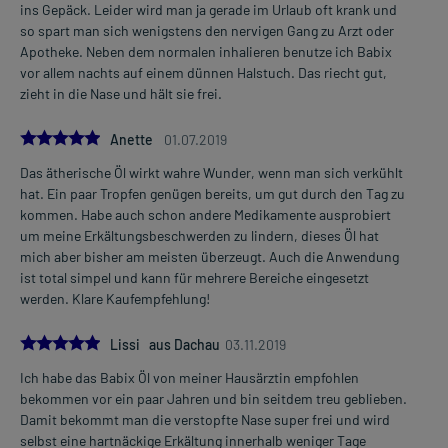
ins Gepäck. Leider wird man ja gerade im Urlaub oft krank und
so spart man sich wenigstens den nervigen Gang zu Arzt oder
Apotheke. Neben dem normalen inhalieren benutze ich Babix
vor allem nachts auf einem dünnen Halstuch. Das riecht gut,
zieht in die Nase und hält sie frei.
5.0
Anette
01.07.2019
Das ätherische Öl wirkt wahre Wunder, wenn man sich verkühlt
hat. Ein paar Tropfen genügen bereits, um gut durch den Tag zu
kommen. Habe auch schon andere Medikamente ausprobiert
um meine Erkältungsbeschwerden zu lindern, dieses Öl hat
mich aber bisher am meisten überzeugt. Auch die Anwendung
ist total simpel und kann für mehrere Bereiche eingesetzt
werden. Klare Kaufempfehlung!
5.0
Lissi aus Dachau
03.11.2019
Ich habe das Babix Öl von meiner Hausärztin empfohlen
bekommen vor ein paar Jahren und bin seitdem treu geblieben.
Damit bekommt man die verstopfte Nase super frei und wird
selbst eine hartnäckige Erkältung innerhalb weniger Tage