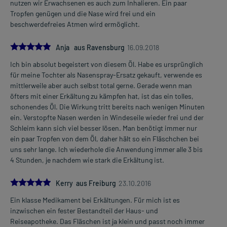
nutzen wir Erwachsenen es auch zum Inhalieren. Ein paar
Tropfen genügen und die Nase wird frei und ein
beschwerdefreies Atmen wird ermöglicht.
5.0
Anja aus Ravensburg
16.09.2018
Ich bin absolut begeistert von diesem Öl. Habe es ursprünglich
für meine Tochter als Nasenspray-Ersatz gekauft, verwende es
mittlerweile aber auch selbst total gerne. Gerade wenn man
öfters mit einer Erkältung zu kämpfen hat, ist das ein tolles,
schonendes Öl. Die Wirkung tritt bereits nach wenigen Minuten
ein. Verstopfte Nasen werden in Windeseile wieder frei und der
Schleim kann sich viel besser lösen. Man benötigt immer nur
ein paar Tropfen von dem Öl, daher hält so ein Fläschchen bei
uns sehr lange. Ich wiederhole die Anwendung immer alle 3 bis
4 Stunden, je nachdem wie stark die Erkältung ist.
5.0
Kerry aus Freiburg
23.10.2016
Ein klasse Medikament bei Erkältungen. Für mich ist es
inzwischen ein fester Bestandteil der Haus- und
Reiseapotheke. Das Fläschen ist ja klein und passt noch immer