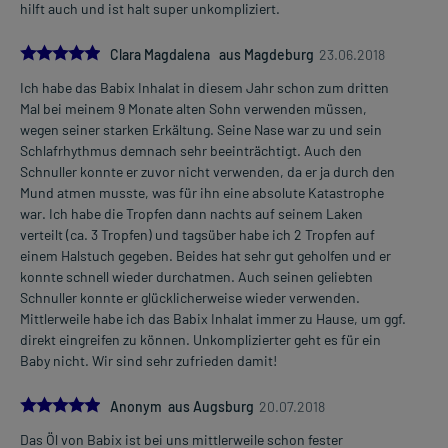
hilft auch und ist halt super unkompliziert.
5.0
Clara Magdalena aus Magdeburg
23.06.2018
Ich habe das Babix Inhalat in diesem Jahr schon zum dritten
Mal bei meinem 9 Monate alten Sohn verwenden müssen,
wegen seiner starken Erkältung. Seine Nase war zu und sein
Schlafrhythmus demnach sehr beeinträchtigt. Auch den
Schnuller konnte er zuvor nicht verwenden, da er ja durch den
Mund atmen musste, was für ihn eine absolute Katastrophe
war. Ich habe die Tropfen dann nachts auf seinem Laken
verteilt (ca. 3 Tropfen) und tagsüber habe ich 2 Tropfen auf
einem Halstuch gegeben. Beides hat sehr gut geholfen und er
konnte schnell wieder durchatmen. Auch seinen geliebten
Schnuller konnte er glücklicherweise wieder verwenden.
Mittlerweile habe ich das Babix Inhalat immer zu Hause, um ggf.
direkt eingreifen zu können. Unkomplizierter geht es für ein
Baby nicht. Wir sind sehr zufrieden damit!
5.0
Anonym aus Augsburg
20.07.2018
Das Öl von Babix ist bei uns mittlerweile schon fester