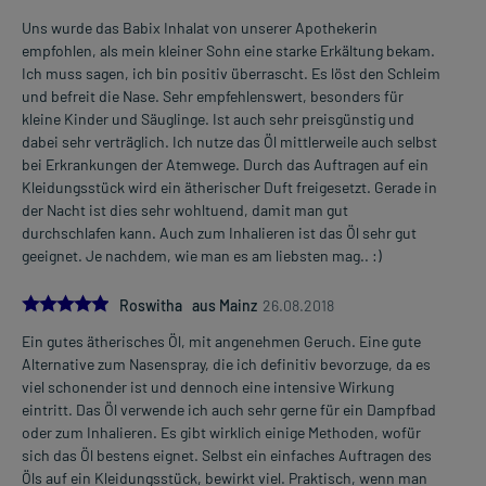
Uns wurde das Babix Inhalat von unserer Apothekerin
empfohlen, als mein kleiner Sohn eine starke Erkältung bekam.
Ich muss sagen, ich bin positiv überrascht. Es löst den Schleim
und befreit die Nase. Sehr empfehlenswert, besonders für
kleine Kinder und Säuglinge. Ist auch sehr preisgünstig und
dabei sehr verträglich. Ich nutze das Öl mittlerweile auch selbst
bei Erkrankungen der Atemwege. Durch das Auftragen auf ein
Kleidungsstück wird ein ätherischer Duft freigesetzt. Gerade in
der Nacht ist dies sehr wohltuend, damit man gut
durchschlafen kann. Auch zum Inhalieren ist das Öl sehr gut
geeignet. Je nachdem, wie man es am liebsten mag.. :)
5.0
Roswitha aus Mainz
26.08.2018
Ein gutes ätherisches Öl, mit angenehmen Geruch. Eine gute
Alternative zum Nasenspray, die ich definitiv bevorzuge, da es
viel schonender ist und dennoch eine intensive Wirkung
eintritt. Das Öl verwende ich auch sehr gerne für ein Dampfbad
oder zum Inhalieren. Es gibt wirklich einige Methoden, wofür
sich das Öl bestens eignet. Selbst ein einfaches Auftragen des
Öls auf ein Kleidungsstück, bewirkt viel. Praktisch, wenn man