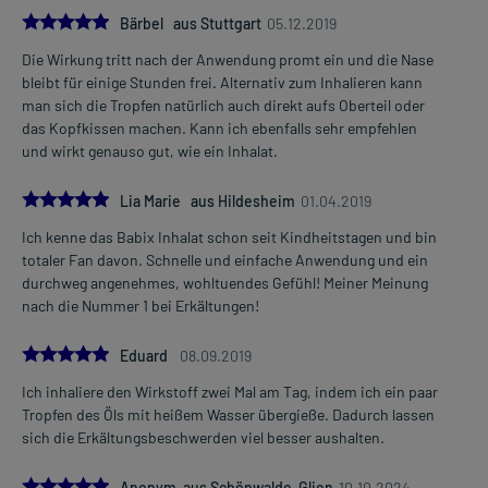
5.0
Bärbel aus Stuttgart
05.12.2019
Die Wirkung tritt nach der Anwendung promt ein und die Nase
bleibt für einige Stunden frei. Alternativ zum Inhalieren kann
man sich die Tropfen natürlich auch direkt aufs Oberteil oder
das Kopfkissen machen. Kann ich ebenfalls sehr empfehlen
und wirkt genauso gut, wie ein Inhalat.
5.0
Lia Marie aus Hildesheim
01.04.2019
Ich kenne das Babix Inhalat schon seit Kindheitstagen und bin
totaler Fan davon. Schnelle und einfache Anwendung und ein
durchweg angenehmes, wohltuendes Gefühl! Meiner Meinung
nach die Nummer 1 bei Erkältungen!
5.0
Eduard
08.09.2019
Ich inhaliere den Wirkstoff zwei Mal am Tag, indem ich ein paar
Tropfen des Öls mit heißem Wasser übergieße. Dadurch lassen
sich die Erkältungsbeschwerden viel besser aushalten.
5.0
Anonym aus Schönwalde-Glien
10.10.2024