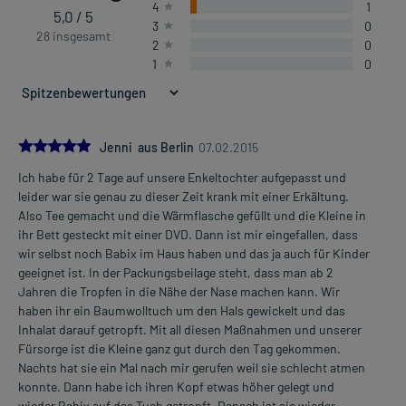
4
1
5,0 / 5
3
0
28 insgesamt
2
0
1
0
5.0
Jenni aus Berlin
07.02.2015
Ich habe für 2 Tage auf unsere Enkeltochter aufgepasst und
leider war sie genau zu dieser Zeit krank mit einer Erkältung.
Also Tee gemacht und die Wärmflasche gefüllt und die Kleine in
ihr Bett gesteckt mit einer DVD. Dann ist mir eingefallen, dass
wir selbst noch Babix im Haus haben und das ja auch für Kinder
geeignet ist. In der Packungsbeilage steht, dass man ab 2
Jahren die Tropfen in die Nähe der Nase machen kann. Wir
haben ihr ein Baumwolltuch um den Hals gewickelt und das
Inhalat darauf getropft. Mit all diesen Maßnahmen und unserer
Fürsorge ist die Kleine ganz gut durch den Tag gekommen.
Nachts hat sie ein Mal nach mir gerufen weil sie schlecht atmen
konnte. Dann habe ich ihren Kopf etwas höher gelegt und
wieder Babix auf das Tuch getropft. Danach ist sie wieder