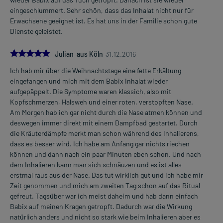
eingeschlummert. Sehr schön, dass das Inhalat nicht nur für
Erwachsene geeignet ist. Es hat uns in der Familie schon gute
Dienste geleistet.
5.0
Julian aus Köln
31.12.2016
Ich hab mir über die Weihnachtstage eine fette Erkältung
eingefangen und mich mit dem Babix Inhalat wieder
aufgepäppelt. Die Symptome waren klassich, also mit
Kopfschmerzen, Halsweh und einer roten, verstopften Nase.
Am Morgen hab ich gar nicht durch die Nase atmen können und
deswegen immer direkt mit einem Dampfbad gestartet. Durch
die Kräuterdämpfe merkt man schon während des Inhalierens,
dass es besser wird. Ich habe am Anfang gar nichts riechen
können und dann nach ein paar Minuten eben schon. Und nach
dem Inhalieren kann man sich schnäuzen und es ist alles
erstmal raus aus der Nase. Das tut wirklich gut und ich habe mir
Zeit genommen und mich am zweiten Tag schon auf das Ritual
gefreut. Tagsüber war ich meist daheim und hab dann einfach
Babix auf meinen Kragen getropft. Dadurch war die Wirkung
natürlich anders und nicht so stark wie beim Inhalieren aber es