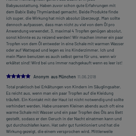
Babyausstattung. Haben zuvor schon gute Erfahrungen mit
dem Babix Baby Thymianbad gemacht. Beide Produkte finde
ich super, die Wirkung hat mich absolut überzeugt. Man sollte
dennoch aufpassen, dass man nicht zu viel von dem Öl pro
Anwendung verwendet. 3, maximal 4 Tropfen genügen absolut,
sonst könnte es zu reizend werden! Wir machen immer ein paar
Tropfen von dem Öl entweder in eine Schale mit warmen Wasser
oder auf Wattepad und legen es ins Kinderzimmer. Ich und
mein Mann benutzen es auch selbst gerne für uns, wenn wir
erkältet sind! Wird bei uns immer nachgekauft wenn es leer ist!
5.0
Anonym aus München
11.06.2018
Total praktisch bei Erkältungen von Kindern im Säuglingsalter.
Es reicht aus, wenn man ein paar Tropfen auf die Kleidung
träufelt. Ein Kontakt mit der Haut ist nicht notwendig und sollte
verhindert werden. Habe unserem Kleinen abends auch oft eine
warme Schale mit Wasser und ein paar Tropfen des Öls ans Bett
gestellt, sodass er den Geruch in der Nacht einatmen kann und
gut durchschlafen kann. Hat sehr gut funktioniert und hat die
Wirkung gezeigt, die einem versprochen wird. Mittlerweile