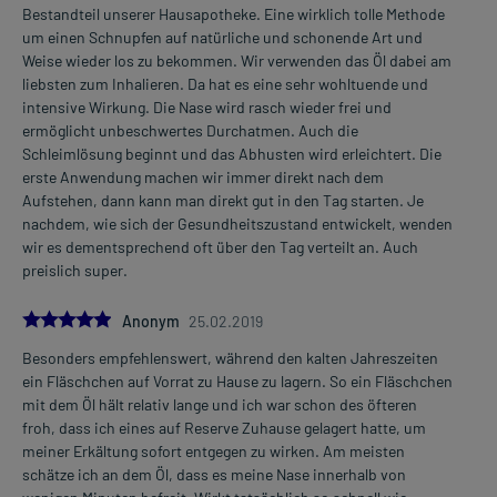
Bestandteil unserer Hausapotheke. Eine wirklich tolle Methode
um einen Schnupfen auf natürliche und schonende Art und
Weise wieder los zu bekommen. Wir verwenden das Öl dabei am
liebsten zum Inhalieren. Da hat es eine sehr wohltuende und
intensive Wirkung. Die Nase wird rasch wieder frei und
ermöglicht unbeschwertes Durchatmen. Auch die
Schleimlösung beginnt und das Abhusten wird erleichtert. Die
erste Anwendung machen wir immer direkt nach dem
Aufstehen, dann kann man direkt gut in den Tag starten. Je
nachdem, wie sich der Gesundheitszustand entwickelt, wenden
wir es dementsprechend oft über den Tag verteilt an. Auch
preislich super.
5.0
Anonym
25.02.2019
Besonders empfehlenswert, während den kalten Jahreszeiten
ein Fläschchen auf Vorrat zu Hause zu lagern. So ein Fläschchen
mit dem Öl hält relativ lange und ich war schon des öfteren
froh, dass ich eines auf Reserve Zuhause gelagert hatte, um
meiner Erkältung sofort entgegen zu wirken. Am meisten
schätze ich an dem Öl, dass es meine Nase innerhalb von