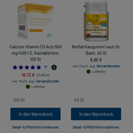
Calcium Vitamin D3 Acis 500
Notfall Kaugummi nach Dr.
mg/400 I.E. Kautabletten,
Bach, 40 St
Ü
100 St
6,95 €
inkl. MwSt.
zzgl.
Versandkosten
5.0
1
*
Lieferbar
18,72 €
21,85 €
inkl. MwSt.
zzgl.
Versandkosten
Lieferbar
In den Warenkorb
In den Warenkorb
Detail- & Pflichtinformationen
Detail- & Pflichtinformationen