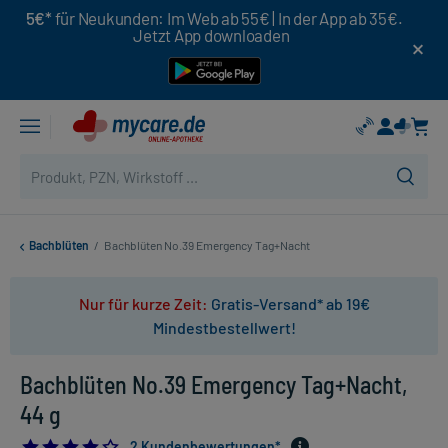
5€*
für Neukunden: Im Web ab 55€ | In der App ab 35€.
Jetzt App downloaden
Bachblüten
/
Bachblüten No.39 Emergency Tag+Nacht
Nur für kurze Zeit:
Gratis-Versand* ab 19€
Mindestbestellwert!
Bachblüten No.39 Emergency Tag+Nacht,
44 g
4.0
2 Kundenbewertungen*