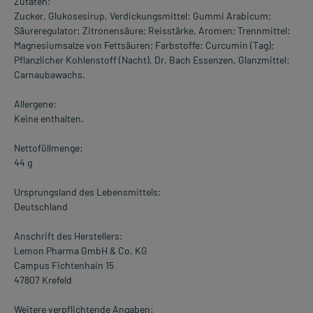
Zutaten:
Zucker, Glukosesirup, Verdickungsmittel: Gummi Arabicum;
Säureregulator: Zitronensäure; Reisstärke, Aromen; Trennmittel:
Magnesiumsalze von Fettsäuren; Farbstoffe: Curcumin (Tag);
Pflanzlicher Kohlenstoff (Nacht), Dr. Bach Essenzen, Glanzmittel:
Carnaubawachs.
Allergene:
Keine enthalten.
Nettofüllmenge:
44 g
Ursprungsland des Lebensmittels:
Deutschland
Anschrift des Herstellers:
Lemon Pharma GmbH & Co. KG
Campus Fichtenhain 15
47807 Krefeld
Weitere verpflichtende Angaben: