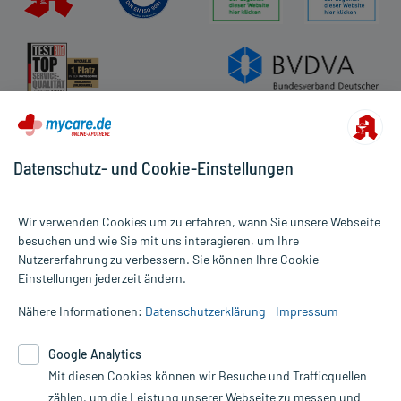
Datenschutz- und Cookie-Einstellungen
Wir verwenden Cookies um zu erfahren, wann Sie unsere Webseite
besuchen und wie Sie mit uns interagieren, um Ihre
Nutzererfahrung zu verbessern. Sie können Ihre Cookie-
Alle Preise gelten inkl. MwSt., ggf. zzgl. Versandkosten
Einstellungen jederzeit ändern.
Informationen auf dieser Website werden ausschließlich für
informative Zwecke zur Verfügung gestellt. Sie ersetzen keinesfalls
Nähere Informationen:
Datenschutzerklärung
Impressum
die Untersuchung und Behandlung durch einen Arzt. Bitte
beachten Sie, dass hierdurch weder Diagnosen gestellt noch
Google Analytics
Therapien eingeleitet werden können. | Diese Webseite benutzt
Mit diesen Cookies können wir Besuche und Trafficquellen
Google Analytics. Lesen Sie bitte dazu die wichtigen Hinweise in
unserer Datenschutzerklärung. Für den Widerruf einer Bestellung
zählen, um die Leistung unserer Webseite zu messen und